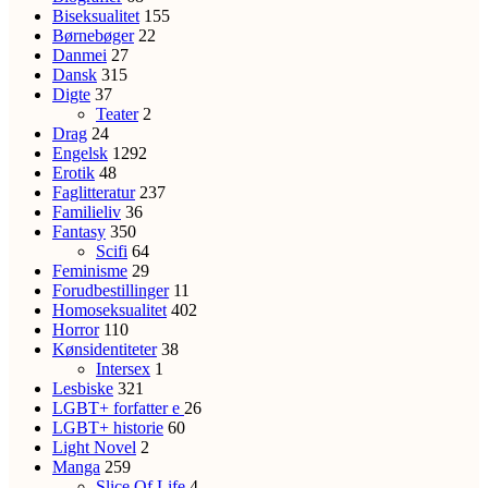
Biseksualitet
155
Børnebøger
22
Danmei
27
Dansk
315
Digte
37
Teater
2
Drag
24
Engelsk
1292
Erotik
48
Faglitteratur
237
Familieliv
36
Fantasy
350
Scifi
64
Feminisme
29
Forudbestillinger
11
Homoseksualitet
402
Horror
110
Kønsidentiteter
38
Intersex
1
Lesbiske
321
LGBT+ forfatter
e
26
LGBT+ historie
60
Light Novel
2
Manga
259
Slice Of Life
4