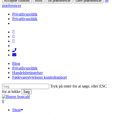
Se
Accepter cookies
Afvis
Se præferencer
Gem præferencer
præferencer
Privatlivspolitik
Privatlivspolitik
Skip
facebook
to
linkedin
main
instagram
content
tiktok
phone
email
Blog
Privatlivspolitik
Handelsbetingelser
Fødevarestyrelsens kontrolrapport
Tryk på enter for at søge, eller ESC
for at lukke
Søg
Close
Search
search
0
Menu
Shop