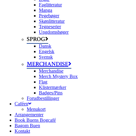
Faglitteratur
Manga
Pegebøger
Skønlitteratur
Tegneserier
Ungdomsbøger
SPROG
Dansk
Engelsk
Svensk
MERCHANDISE
Merchandise
Merch Mystery Box
Flag
Klistermærker
Badges/Pins
Forudbestillinger
Caféen
Menukort
Arrangementer
Book Buens Bogcafé
Bagom Buen
Kontakt