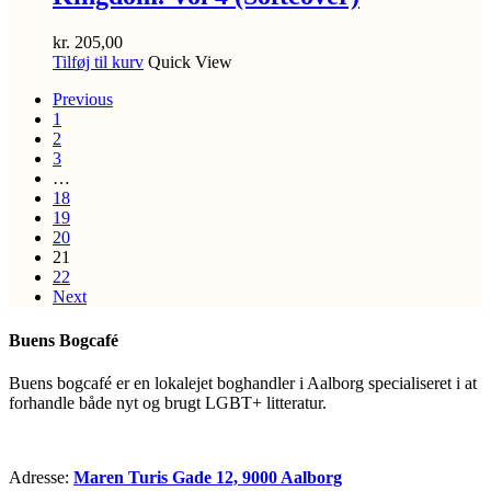
kr.
205,00
Tilføj til kurv
Quick View
Previous
1
2
3
…
18
19
20
21
22
Next
Buens Bogcafé
Buens bogcafé er en lokalejet boghandler i Aalborg specialiseret i at
forhandle både nyt og brugt LGBT+ litteratur.
Adresse:
Maren Turis Gade 12, 9000 Aalborg