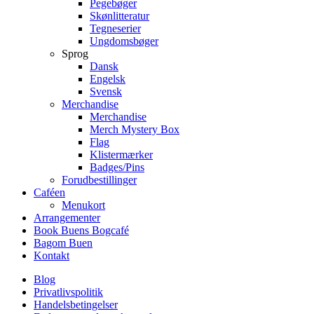
Pegebøger
Skønlitteratur
Tegneserier
Ungdomsbøger
Sprog
Dansk
Engelsk
Svensk
Merchandise
Merchandise
Merch Mystery Box
Flag
Klistermærker
Badges/Pins
Forudbestillinger
Caféen
Menukort
Arrangementer
Book Buens Bogcafé
Bagom Buen
Kontakt
Blog
Privatlivspolitik
Handelsbetingelser