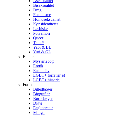
Aseksualitet
Biseksualitet
Drag
Feminisme
Homoseksualitet
Kønsidentiteter
Lesbiske
Polyamori
Queer
Trans*
Yaoi & BL
Yuri & GL
Emner
Mysteriebog
Erotik
Familieliv
LGBT+ forfatter(e)
LGBT+ historie
Format
Billedbøger
Biografier
Børnebøger
Digte
Faglitteratur
Manga