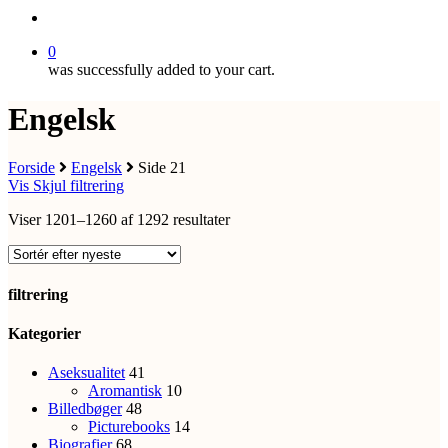
search
0
was successfully added to your cart.
Engelsk
Forside
Engelsk
Side 21
Vis
Skjul
filtrering
Sorteret
Viser 1201–1260 af 1292 resultater
efter
seneste
filtrering
Close
Kategorier
Filters
Aseksualitet
41
Aromantisk
10
Billedbøger
48
Picturebooks
14
Biografier
68