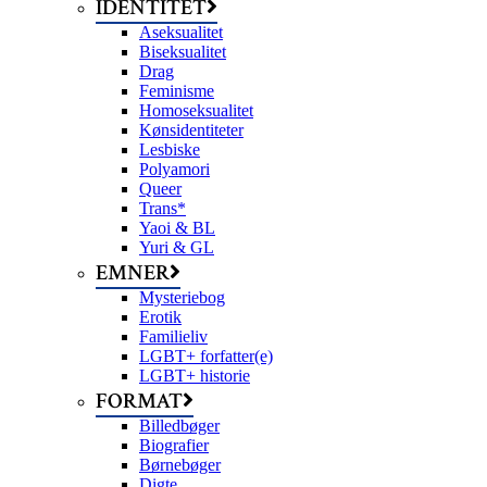
IDENTITET
Aseksualitet
Biseksualitet
Drag
Feminisme
Homoseksualitet
Kønsidentiteter
Lesbiske
Polyamori
Queer
Trans*
Yaoi & BL
Yuri & GL
EMNER
Mysteriebog
Erotik
Familieliv
LGBT+ forfatter(e)
LGBT+ historie
FORMAT
Billedbøger
Biografier
Børnebøger
Digte