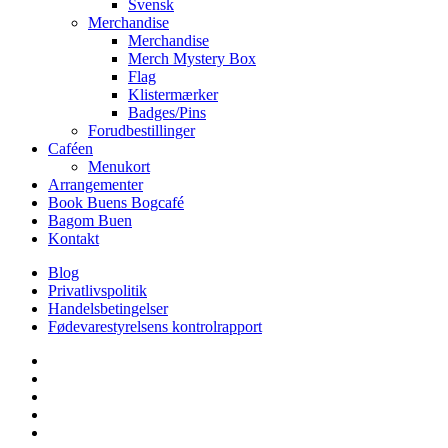
Svensk
Merchandise
Merchandise
Merch Mystery Box
Flag
Klistermærker
Badges/Pins
Forudbestillinger
Caféen
Menukort
Arrangementer
Book Buens Bogcafé
Bagom Buen
Kontakt
Blog
Privatlivspolitik
Handelsbetingelser
Fødevarestyrelsens kontrolrapport
facebook
linkedin
instagram
tiktok
phone