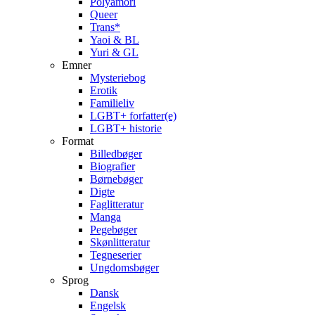
Polyamori
Queer
Trans*
Yaoi & BL
Yuri & GL
Emner
Mysteriebog
Erotik
Familieliv
LGBT+ forfatter(e)
LGBT+ historie
Format
Billedbøger
Biografier
Børnebøger
Digte
Faglitteratur
Manga
Pegebøger
Skønlitteratur
Tegneserier
Ungdomsbøger
Sprog
Dansk
Engelsk