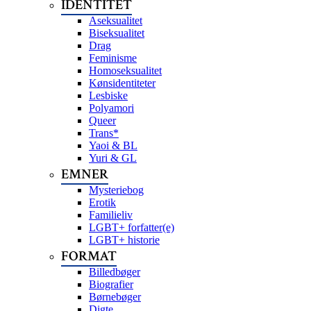
IDENTITET
Aseksualitet
Biseksualitet
Drag
Feminisme
Homoseksualitet
Kønsidentiteter
Lesbiske
Polyamori
Queer
Trans*
Yaoi & BL
Yuri & GL
EMNER
Mysteriebog
Erotik
Familieliv
LGBT+ forfatter(e)
LGBT+ historie
FORMAT
Billedbøger
Biografier
Børnebøger
Digte