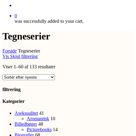
search
0
was successfully added to your cart.
Tegneserier
Forside
Tegneserier
Vis
Skjul
filtrering
Sorteret
Viser 1–60 af 133 resultater
efter
seneste
filtrering
Close
Kategorier
Filters
Aseksualitet
41
Aromantisk
10
Billedbøger
48
Picturebooks
14
Biografier
68