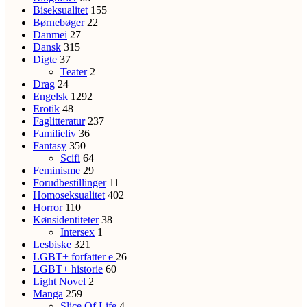
Biseksualitet
155
Børnebøger
22
Danmei
27
Dansk
315
Digte
37
Teater
2
Drag
24
Engelsk
1292
Erotik
48
Faglitteratur
237
Familieliv
36
Fantasy
350
Scifi
64
Feminisme
29
Forudbestillinger
11
Homoseksualitet
402
Horror
110
Kønsidentiteter
38
Intersex
1
Lesbiske
321
LGBT+ forfatter
e
26
LGBT+ historie
60
Light Novel
2
Manga
259
Slice Of Life
4