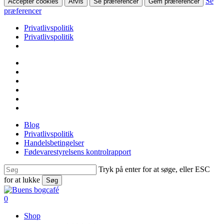
Se
Accepter cookies
Afvis
Se præferencer
Gem præferencer
præferencer
Privatlivspolitik
Privatlivspolitik
Skip
facebook
to
linkedin
main
instagram
content
tiktok
phone
email
Blog
Privatlivspolitik
Handelsbetingelser
Fødevarestyrelsens kontrolrapport
Tryk på enter for at søge, eller ESC
for at lukke
Søg
Close
Search
search
0
Menu
Shop