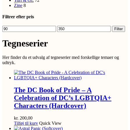
Yuri & GL
72
Zine
8
Filtrer efter pris
Mindste
Højeste
Filter
pris
pris
Tegneserier
Her finder du et udvalg af tegneserier med forskellige temaer og
udtryk.
The DC Book of Pride – A
Celebration of DC’s LGBTQIA+
Characters (Hardcover)
kr.
200,00
Tilføj til kurv
Quick View