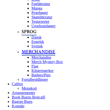
Faglitteratur
Manga
Pegebøger
Skønlitteratur
Tegneserier
Ungdomsbøger
SPROG
Dansk
Engelsk
Svensk
MERCHANDISE
Merchandise
Merch Mystery Box
Flag
Klistermærker
Badges/Pins
Forudbestillinger
Caféen
Menukort
Arrangementer
Book Buens Bogcafé
Bagom Buen
Kontakt