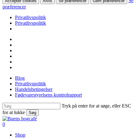
Se
Accepter cookies
Afvis
Se præferencer
Gem præferencer
præferencer
Privatlivspolitik
Privatlivspolitik
Skip
facebook
to
linkedin
main
instagram
content
tiktok
phone
email
Blog
Privatlivspolitik
Handelsbetingelser
Fødevarestyrelsens kontrolrapport
Tryk på enter for at søge, eller ESC
for at lukke
Søg
Close
Search
search
0
Menu
Shop