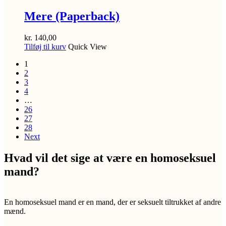
Mere (Paperback)
kr.
140,00
Tilføj til kurv
Quick View
1
2
3
4
…
26
27
28
Next
Hvad vil det sige at være en homoseksuel
mand?
En homoseksuel mand er en mand, der er seksuelt tiltrukket af andre
mænd.