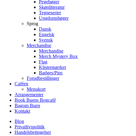
Pegebøger
Skønlitteratur
Tegneserier
Ungdomsbøger
Sprog
Dansk
Engelsk
Svensk
Merchandise
Merchandise
Merch Mystery Box
Flag
Klistermærker
Badges/Pins
Forudbestillinger
Caféen
Menukort
Arrangementer
Book Buens Bogcafé
Bagom Buen
Kontakt
Blog
Privatlivspolitik
Handelsbetingelser