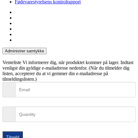
Fødevarestyrelsens kontrolrapport
facebook
linkedin
instagram
tiktok
phone
email
Administrer samtykke
Venteliste
Vi informerer dig, når produktet kommer på lager. Indtast
venligst din gyldige e-mailadresse nedenfor. (Når du tilmelder dig
listen, accepterer du at vi gemmer din e-mailadresse på
tilmeldingslisten.)
Tilmeld