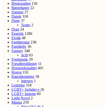
Biseksualitet
156
Børnebøger
22
Danmei
27
Dansk
318
Digte
37
Teater
2
Drag
24
Engelsk
1286
Erotik
48
Faglitteratur
238
Familieliv
36
Fantasy
348
Scifi
63
Feminisme
29
Forudbestillinger
11
Homoseksualitet
405
Horror
110
Kønsidentiteter
39
Intersex
1
Lesbiske
318
LGBT+ forfatter
e
26
LGBT+ historie
60
Light Novel
2
Manga
259
Slice Of Life
4