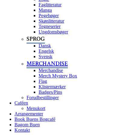
Faglitteratur
Manga
Pegebøger
Skønlitteratur
Tegneserier
Ungdomsbøger
SPROG
Dansk
Engelsk
Svensk
MERCHANDISE
Merchandise
Merch Mystery Box
Flag
Klistermærker
Badges/Pins
Forudbestillinger
Caféen
Menukort
Arrangementer
Book Buens Bogcafé
Bagom Buen
Kontakt