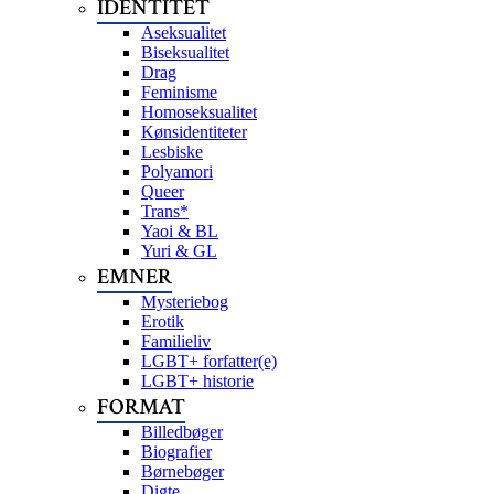
IDENTITET
Aseksualitet
Biseksualitet
Drag
Feminisme
Homoseksualitet
Kønsidentiteter
Lesbiske
Polyamori
Queer
Trans*
Yaoi & BL
Yuri & GL
EMNER
Mysteriebog
Erotik
Familieliv
LGBT+ forfatter(e)
LGBT+ historie
FORMAT
Billedbøger
Biografier
Børnebøger
Digte