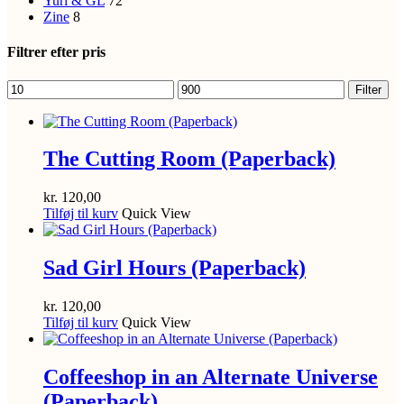
Yuri & GL
72
Zine
8
Filtrer efter pris
Mindste
Højeste
Filter
pris
pris
The Cutting Room (Paperback)
kr.
120,00
Tilføj til kurv
Quick View
Sad Girl Hours (Paperback)
kr.
120,00
Tilføj til kurv
Quick View
Coffeeshop in an Alternate Universe
(Paperback)