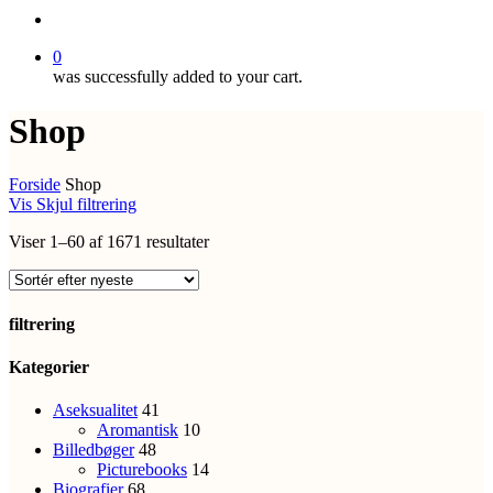
search
0
was successfully added to your cart.
Shop
Forside
Shop
Vis
Skjul
filtrering
Sorteret
Viser 1–60 af 1671 resultater
efter
seneste
filtrering
Close
Kategorier
Filters
Aseksualitet
41
Aromantisk
10
Billedbøger
48
Picturebooks
14
Biografier
68