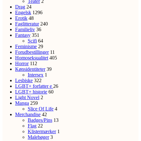
Teater
2
Drag
24
Engelsk
1296
Erotik
48
Faglitteratur
240
Familieliv
36
Fantasy
351
Scifi
64
Feminisme
29
Forudbestillinger
11
Homoseksualitet
405
Horror
112
Kønsidentiteter
39
Intersex
1
Lesbiske
322
LGBT+ forfatter
e
26
LGBT+ historie
60
Light Novel
2
Manga
259
Slice Of Life
4
Merchandise
42
Badges/Pins
13
Flag
22
Klistermærker
1
Malebøger
3