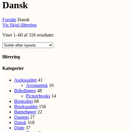
Dansk
Forside
Dansk
Vis
Skjul
filtrering
Sorteret
Viser 1–60 af 318 resultater
efter
seneste
filtrering
Close
Kategorier
Filters
Aseksualitet
41
Aromantisk
10
Billedbøger
48
Picturebooks
14
Biografier
68
Biseksualitet
156
Børnebøger
22
Danmei
27
Dansk
318
Digte
37