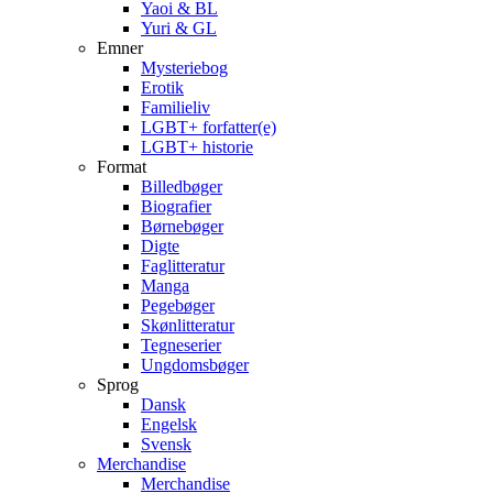
Yaoi & BL
Yuri & GL
Emner
Mysteriebog
Erotik
Familieliv
LGBT+ forfatter(e)
LGBT+ historie
Format
Billedbøger
Biografier
Børnebøger
Digte
Faglitteratur
Manga
Pegebøger
Skønlitteratur
Tegneserier
Ungdomsbøger
Sprog
Dansk
Engelsk
Svensk
Merchandise
Merchandise