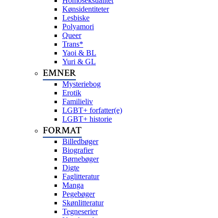
Homoseksualitet
Kønsidentiteter
Lesbiske
Polyamori
Queer
Trans*
Yaoi & BL
Yuri & GL
EMNER
Mysteriebog
Erotik
Familieliv
LGBT+ forfatter(e)
LGBT+ historie
FORMAT
Billedbøger
Biografier
Børnebøger
Digte
Faglitteratur
Manga
Pegebøger
Skønlitteratur
Tegneserier