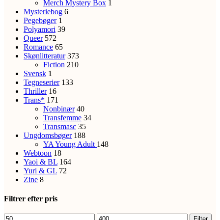
Merch Mystery Box
1
Mysteriebog
6
Pegebøger
1
Polyamori
39
Queer
572
Romance
65
Skønlitteratur
373
Fiction
210
Svensk
1
Tegneserier
133
Thriller
16
Trans*
171
Nonbinær
40
Transfemme
34
Transmasc
35
Ungdomsbøger
188
YA
Young Adult
148
Webtoon
18
Yaoi & BL
164
Yuri & GL
72
Zine
8
Filtrer efter pris
Mindste
Højeste
Filter