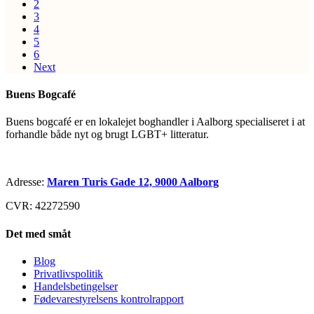
2
3
4
5
6
Next
Buens Bogcafé
Buens bogcafé er en lokalejet boghandler i Aalborg specialiseret i at
forhandle både nyt og brugt LGBT+ litteratur.
Adresse:
Maren Turis Gade 12, 9000 Aalborg
CVR: 42272590
Det med småt
Blog
Privatlivspolitik
Handelsbetingelser
Fødevarestyrelsens kontrolrapport