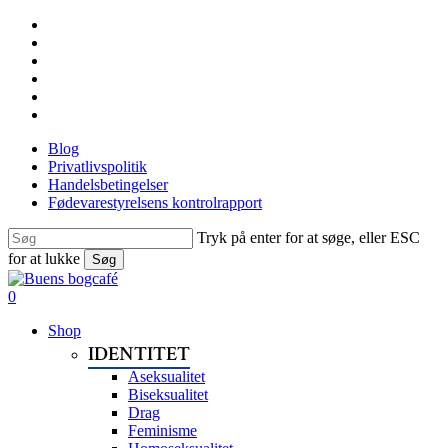
Skip
facebook
to
linkedin
main
instagram
content
tiktok
phone
email
Blog
Privatlivspolitik
Handelsbetingelser
Fødevarestyrelsens kontrolrapport
Tryk på enter for at søge, eller ESC
for at lukke
Søg
Close
Search
search
0
Menu
Shop
IDENTITET
Aseksualitet
Biseksualitet
Drag
Feminisme