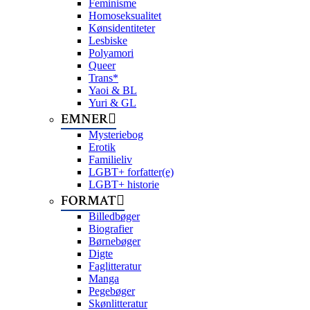
Feminisme
Homoseksualitet
Kønsidentiteter
Lesbiske
Polyamori
Queer
Trans*
Yaoi & BL
Yuri & GL
EMNER
Mysteriebog
Erotik
Familieliv
LGBT+ forfatter(e)
LGBT+ historie
FORMAT
Billedbøger
Biografier
Børnebøger
Digte
Faglitteratur
Manga
Pegebøger
Skønlitteratur