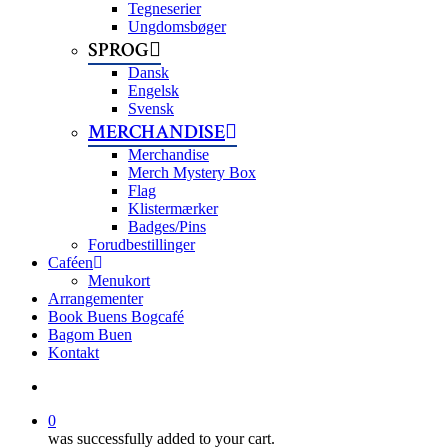
Tegneserier
Ungdomsbøger
SPROG
Dansk
Engelsk
Svensk
MERCHANDISE
Merchandise
Merch Mystery Box
Flag
Klistermærker
Badges/Pins
Forudbestillinger
Caféen
Menukort
Arrangementer
Book Buens Bogcafé
Bagom Buen
Kontakt
search
0
was successfully added to your cart.