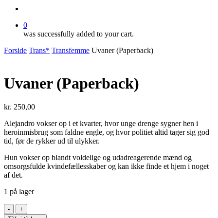
search
0
was successfully added to your cart.
Forside
Trans*
Transfemme
Uvaner (Paperback)
Uvaner (Paperback)
kr.
250,00
Alejandro vokser op i et kvarter, hvor unge drenge sygner hen i
heroinmisbrug som faldne engle, og hvor politiet altid tager sig god
tid, før de rykker ud til ulykker.
Hun vokser op blandt voldelige og udadreagerende mænd og
omsorgsfulde kvindefællesskaber og kan ikke finde et hjem i noget
af det.
1 på lager
Uvaner
(Paperback)