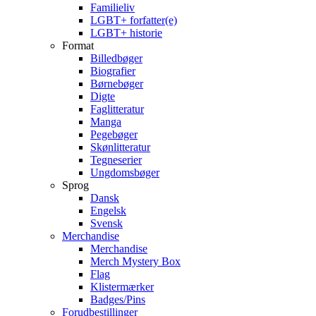
Familieliv
LGBT+ forfatter(e)
LGBT+ historie
Format
Billedbøger
Biografier
Børnebøger
Digte
Faglitteratur
Manga
Pegebøger
Skønlitteratur
Tegneserier
Ungdomsbøger
Sprog
Dansk
Engelsk
Svensk
Merchandise
Merchandise
Merch Mystery Box
Flag
Klistermærker
Badges/Pins
Forudbestillinger