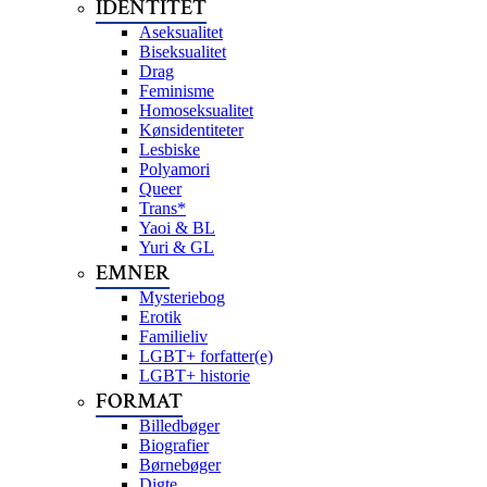
IDENTITET
Aseksualitet
Biseksualitet
Drag
Feminisme
Homoseksualitet
Kønsidentiteter
Lesbiske
Polyamori
Queer
Trans*
Yaoi & BL
Yuri & GL
EMNER
Mysteriebog
Erotik
Familieliv
LGBT+ forfatter(e)
LGBT+ historie
FORMAT
Billedbøger
Biografier
Børnebøger
Digte