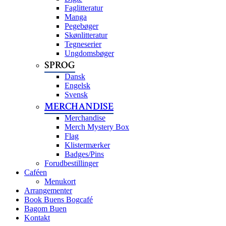
Faglitteratur
Manga
Pegebøger
Skønlitteratur
Tegneserier
Ungdomsbøger
SPROG
Dansk
Engelsk
Svensk
MERCHANDISE
Merchandise
Merch Mystery Box
Flag
Klistermærker
Badges/Pins
Forudbestillinger
Caféen
Menukort
Arrangementer
Book Buens Bogcafé
Bagom Buen
Kontakt