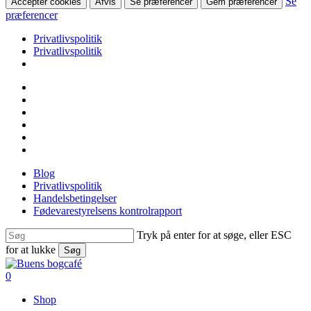
Se
Accepter cookies
Afvis
Se præferencer
Gem præferencer
præferencer
Privatlivspolitik
Privatlivspolitik
Skip
facebook
to
linkedin
main
instagram
content
tiktok
phone
email
Blog
Privatlivspolitik
Handelsbetingelser
Fødevarestyrelsens kontrolrapport
Tryk på enter for at søge, eller ESC
for at lukke
Søg
Close
Search
search
0
Menu
Shop