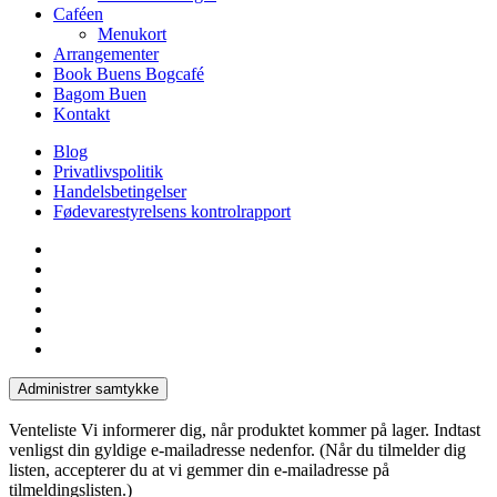
Caféen
Menukort
Arrangementer
Book Buens Bogcafé
Bagom Buen
Kontakt
Blog
Privatlivspolitik
Handelsbetingelser
Fødevarestyrelsens kontrolrapport
facebook
linkedin
instagram
tiktok
phone
email
Administrer samtykke
Venteliste
Vi informerer dig, når produktet kommer på lager. Indtast
venligst din gyldige e-mailadresse nedenfor. (Når du tilmelder dig
listen, accepterer du at vi gemmer din e-mailadresse på
tilmeldingslisten.)