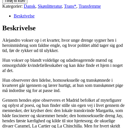
Tilføj til kurv
antal
Kategorier:
Dansk
,
Skønlitteratur
,
Trans*
,
Transfemme
Beskrivelse
Beskrivelse
Alejandro vokser op i et kvarter, hvor unge drenge sygner hen i
heroinmisbrug som faldne engle, og hvor politiet altid tager sig god
tid, før de rykker ud til ulykker.
Hun vokser op blandt voldelige og udadreagerende mænd og
omsorgsfulde kvindefællesskaber og kan ikke finde et hjem i noget
af det.
Hun observerer den lidelse, homoseksuelle og transkønnede i
kvarteret går igennem og lærer hurtigt, at hun som transkønnet pige
må indordne sig for at passe ind.
Gennem hendes øjne observeres et Madrid befolket af mytefigurer
og oplyst af poesi, og hun finder stille sin egen vej i livet gennem de
mennesker, der krydser den: den lokale transkvinde Margarita, som
både fascinerer og skræmmer hende; den homoseksuelle dreng Jay,
hendes første kærlighed og kilde til stor hjertesorg; de ukuelige
divaer Caramel, La Cartier og La Chinchilla. Men for hvert skridt