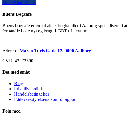
Share
Share
Share
Share
Buens Bogcafé
Buens bogcafé er en lokalejet boghandler i Aalborg specialiseret i at
forhandle både nyt og brugt LGBT+ litteratur.
Adresse:
Maren Turis Gade 12, 9000 Aalborg
CVR: 42272590
Det med småt
Blog
Privatlivspolitik
Handelsbetingelser
Fødevarestyrelsens kontrolrapport
Følg med