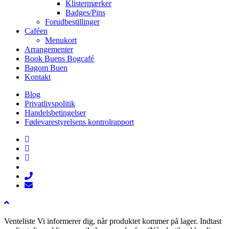
Klistermærker
Badges/Pins
Forudbestillinger
Caféen
Menukort
Arrangementer
Book Buens Bogcafé
Bagom Buen
Kontakt
Blog
Privatlivspolitik
Handelsbetingelser
Fødevarestyrelsens kontrolrapport
facebook
linkedin
instagram
tiktok
phone
email
Venteliste
Vi informerer dig, når produktet kommer på lager. Indtast