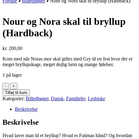
Forside
Billedbøger
Nour og Nora skal til bryllup (Hardback)
Nour og Nora skal til bryllup
(Hardback)
kr.
200,00
Kom med når Noras mor skal giftes med Gry til en fest hvor der er
meget bryllupskage, meget dejlig larm og mange følelser.
1 på lager
Nour
og
Tilføj til kurv
Nora
Kategorier:
Billedbøger
,
Dansk
,
Familieliv
,
Lesbiske
skal
til
Beskrivelse
bryllup
(Hardback)
Beskrivelse
antal
Hvad laver man til et bryllup? Hvad er Fatimas hånd? Og hvordan