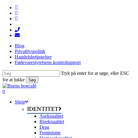
Skip
facebook
to
linkedin
main
instagram
content
tiktok
phone
email
Blog
Privatlivspolitik
Handelsbetingelser
Fødevarestyrelsens kontrolrapport
Tryk på enter for at søge, eller ESC
for at lukke
Søg
Close
Search
search
0
Menu
Shop
IDENTITET
Aseksualitet
Biseksualitet
Drag
Feminisme