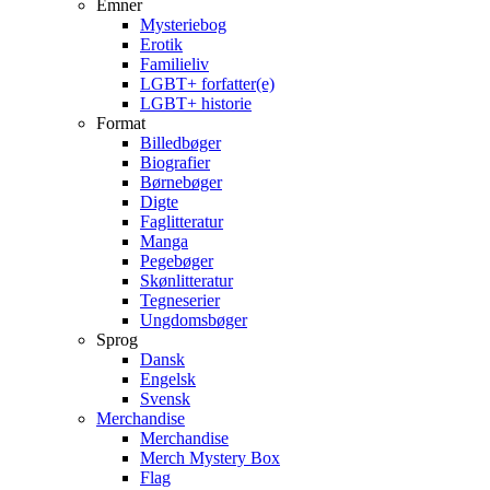
Emner
Mysteriebog
Erotik
Familieliv
LGBT+ forfatter(e)
LGBT+ historie
Format
Billedbøger
Biografier
Børnebøger
Digte
Faglitteratur
Manga
Pegebøger
Skønlitteratur
Tegneserier
Ungdomsbøger
Sprog
Dansk
Engelsk
Svensk
Merchandise
Merchandise
Merch Mystery Box
Flag