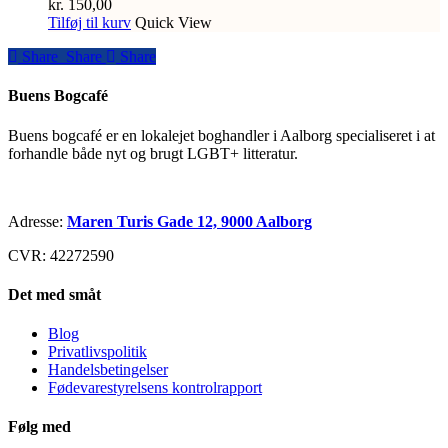
kr.
150,00
Tilføj til kurv
Quick View
Share
Share
Share
Share
Buens Bogcafé
Buens bogcafé er en lokalejet boghandler i Aalborg specialiseret i at
forhandle både nyt og brugt LGBT+ litteratur.
Adresse:
Maren Turis Gade 12, 9000 Aalborg
CVR: 42272590
Det med småt
Blog
Privatlivspolitik
Handelsbetingelser
Fødevarestyrelsens kontrolrapport
Følg med