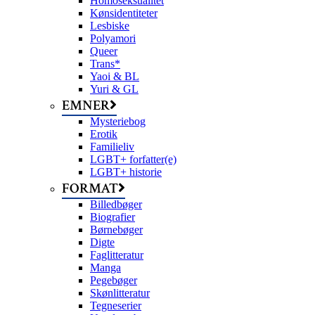
Homoseksualitet
Kønsidentiteter
Lesbiske
Polyamori
Queer
Trans*
Yaoi & BL
Yuri & GL
EMNER
Mysteriebog
Erotik
Familieliv
LGBT+ forfatter(e)
LGBT+ historie
FORMAT
Billedbøger
Biografier
Børnebøger
Digte
Faglitteratur
Manga
Pegebøger
Skønlitteratur
Tegneserier