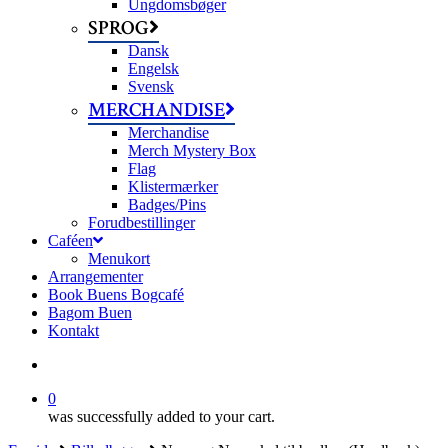
Ungdomsbøger
SPROG
Dansk
Engelsk
Svensk
MERCHANDISE
Merchandise
Merch Mystery Box
Flag
Klistermærker
Badges/Pins
Forudbestillinger
Caféen
Menukort
Arrangementer
Book Buens Bogcafé
Bagom Buen
Kontakt
search
0
was successfully added to your cart.