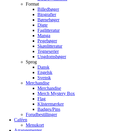
Format
Billedbøger
Biografier
Børnebøger
Digte
Faglitteratur
Manga
Pegebøger
Skønlitteratur
Tegneserier
Ungdomsbøger
Sprog
Dansk
Engelsk
Svensk
Merchandise
Merchandise
Merch Mystery Box
Flag
Klistermærker
Badges/Pins
Forudbestillinger
Caféen
Menukort
Arrangementer