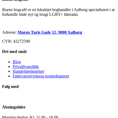
Buens bogcafé er en lokalejet boghandler i Aalborg specialiseret i at
forhandle både nyt og brugt LGBT+ litteratur.
Adresse:
Maren Turis Gade 12, 9000 Aalborg
CVR: 42272590
Det med småt
Blog
Privatlivspolitik
Handelsbetingelser
Fødevarestyrelsens kontrolrapport
Følg med
Åbningstider
Mandag-fredag: Kl. 11.00 - 18.00