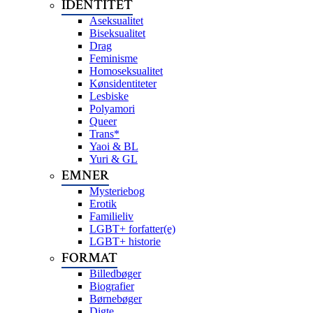
IDENTITET
Aseksualitet
Biseksualitet
Drag
Feminisme
Homoseksualitet
Kønsidentiteter
Lesbiske
Polyamori
Queer
Trans*
Yaoi & BL
Yuri & GL
EMNER
Mysteriebog
Erotik
Familieliv
LGBT+ forfatter(e)
LGBT+ historie
FORMAT
Billedbøger
Biografier
Børnebøger
Digte