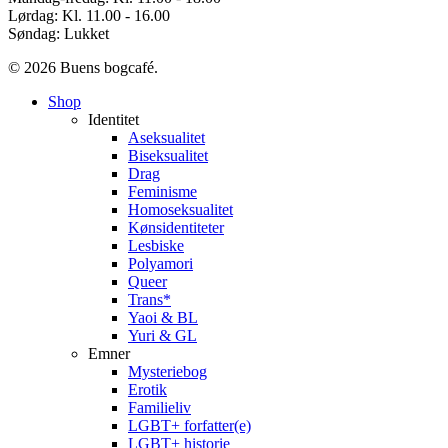
Lørdag: Kl. 11.00 - 16.00
Søndag: Lukket
© 2026 Buens bogcafé.
Close
Shop
Menu
Identitet
Aseksualitet
Biseksualitet
Drag
Feminisme
Homoseksualitet
Kønsidentiteter
Lesbiske
Polyamori
Queer
Trans*
Yaoi & BL
Yuri & GL
Emner
Mysteriebog
Erotik
Familieliv
LGBT+ forfatter(e)
LGBT+ historie