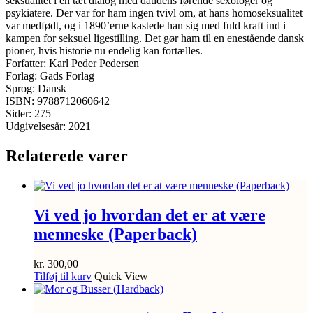
seksualitet i en tæt dialog med datidens førende sexologer og
psykiatere. Der var for ham ingen tvivl om, at hans homoseksualitet
var medfødt, og i 1890’erne kastede han sig med fuld kraft ind i
kampen for seksuel ligestilling. Det gør ham til en enestående dansk
pioner, hvis historie nu endelig kan fortælles.
Forfatter: Karl Peder Pedersen
Forlag: Gads Forlag
Sprog: Dansk
ISBN: 9788712060642
Sider: 275
Udgivelsesår: 2021
Relaterede varer
Vi ved jo hvordan det er at være
menneske (Paperback)
kr.
300,00
Tilføj til kurv
Quick View