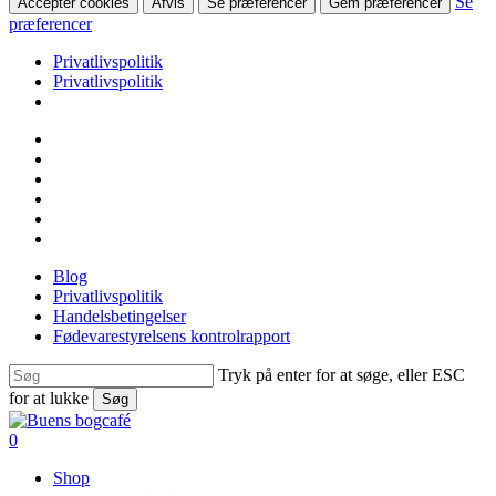
Se
Accepter cookies
Afvis
Se præferencer
Gem præferencer
præferencer
Privatlivspolitik
Privatlivspolitik
Skip
facebook
to
linkedin
main
instagram
content
tiktok
phone
email
Blog
Privatlivspolitik
Handelsbetingelser
Fødevarestyrelsens kontrolrapport
Tryk på enter for at søge, eller ESC
for at lukke
Søg
Close
Search
search
0
Menu
Shop