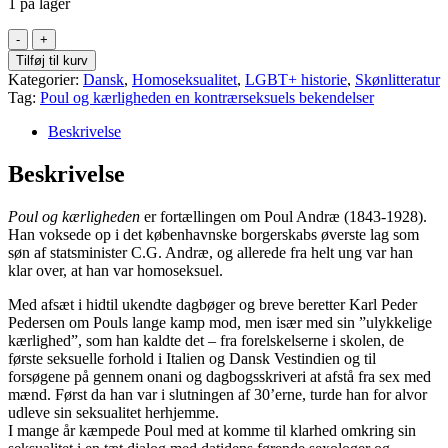
1 på lager
Poul
og
Tilføj til kurv
kærligheden
Kategorier:
Dansk
,
Homoseksualitet
,
LGBT+ historie
,
Skønlitteratur
-
Tag:
Poul og kærligheden en kontrærseksuels bekendelser
En
kontrærseksuels
Beskrivelse
bekendelser
(Hardback)
Beskrivelse
antal
Poul og kærligheden
er fortællingen om Poul Andræ (1843-1928).
Han voksede op i det københavnske borgerskabs øverste lag som
søn af statsminister C.G. Andræ, og allerede fra helt ung var han
klar over, at han var homoseksuel.
Med afsæt i hidtil ukendte dagbøger og breve beretter Karl Peder
Pedersen om Pouls lange kamp mod, men især med sin ”ulykkelige
kærlighed”, som han kaldte det – fra forelskelserne i skolen, de
første seksuelle forhold i Italien og Dansk Vestindien og til
forsøgene på gennem onani og dagbogsskriveri at afstå fra sex med
mænd. Først da han var i slutningen af 30’erne, turde han for alvor
udleve sin seksualitet herhjemme.
I mange år kæmpede Poul med at komme til klarhed omkring sin