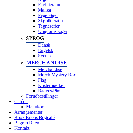
Faglitteratur
Manga
Pegebøger
Skønlitteratur
Tegneserier
Ungdomsbøger
SPROG
Dansk
Engelsk
Svensk
MERCHANDISE
Merchandise
Merch Mystery Box
Flag
Klistermærker
Badges/Pins
Forudbestillinger
Caféen
Menukort
Arrangementer
Book Buens Bogcafé
Bagom Buen
Kontakt