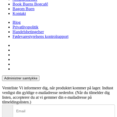
Book Buens Bogcafé
Bagom Buen
Kontakt
Blog
Privatlivspolitik
Handelsbetingelser
Fødevarestyrelsens kontrolrapport
facebook
linkedin
instagram
tiktok
phone
email
Administrer samtykke
Venteliste
Vi informerer dig, når produktet kommer på lager. Indtast
venligst din gyldige e-mailadresse nedenfor. (Når du tilmelder dig
listen, accepterer du at vi gemmer din e-mailadresse på
tilmeldingslisten.)