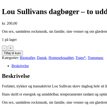
Lou Sullivans dagbøger – to ud
kr.
200,00
Om sex, samtidens rockmusik, sin familie, sine venner og om glæder
1 på lager
Lou
Sullivans
Tilføj til kurv
dagbøger
Kategorier:
Biografier
,
Dansk
,
Homoseksualitet
,
Trans*
,
Transmasc
-
to
Beskrivelse
uddrag
(Paperback)
Beskrivelse
antal
Forfatter, trykker og transaktivist Lou Sullivan skrev dagbog hele sit li
Hans skrift er energisk og umiddelbar, temperamentet rastløst og optim
Om sex, samtidens rockmusik, sin familie, sine venner og om glæder