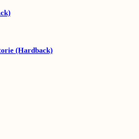
ack)
torie (Hardback)