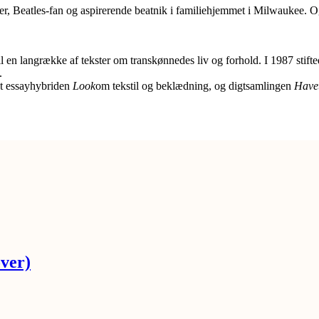
ger, Beatles-fan og aspirerende beatnik i familiehjemmet i Milwaukee.
r til en langrække af tekster om transkønnedes liv og forhold. I 1987 s
.
vet essayhybriden
Look
om tekstil og beklædning, og digtsamlingen
Have
ver)