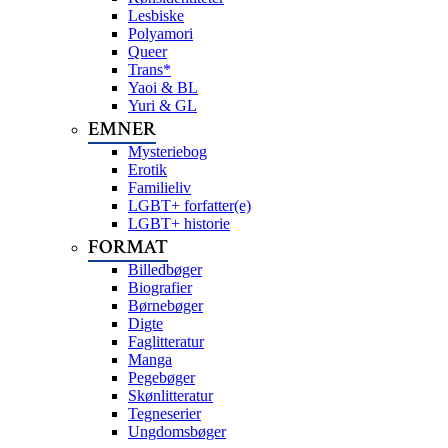
Lesbiske
Polyamori
Queer
Trans*
Yaoi & BL
Yuri & GL
EMNER
Mysteriebog
Erotik
Familieliv
LGBT+ forfatter(e)
LGBT+ historie
FORMAT
Billedbøger
Biografier
Børnebøger
Digte
Faglitteratur
Manga
Pegebøger
Skønlitteratur
Tegneserier
Ungdomsbøger