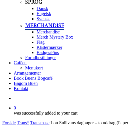
SPROG
Dansk
Engelsk
Svensk
MERCHANDISE
Merchandise
Merch Mystery Box
Flag
Klistermærker
Badges/Pins
Forudbestillinger
Caféen
Menukort
Arrangementer
Book Buens Bogcafé
Bagom Buen
Kontakt
search
0
was successfully added to your cart.
Forside
Trans*
Transmasc
Lou Sullivans dagbøger – to uddrag (Pape