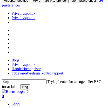
Se
Accepter cookies
Afvis
Se præferencer
Gem præferencer
præferencer
Privatlivspolitik
Privatlivspolitik
Skip
facebook
to
linkedin
main
instagram
content
tiktok
phone
email
Blog
Privatlivspolitik
Handelsbetingelser
Fødevarestyrelsens kontrolrapport
Tryk på enter for at søge, eller ESC
for at lukke
Søg
Close
Search
search
0
Menu
Shop