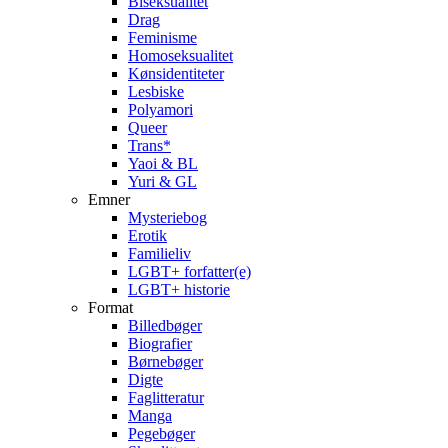
Biseksualitet
Drag
Feminisme
Homoseksualitet
Kønsidentiteter
Lesbiske
Polyamori
Queer
Trans*
Yaoi & BL
Yuri & GL
Emner
Mysteriebog
Erotik
Familieliv
LGBT+ forfatter(e)
LGBT+ historie
Format
Billedbøger
Biografier
Børnebøger
Digte
Faglitteratur
Manga
Pegebøger