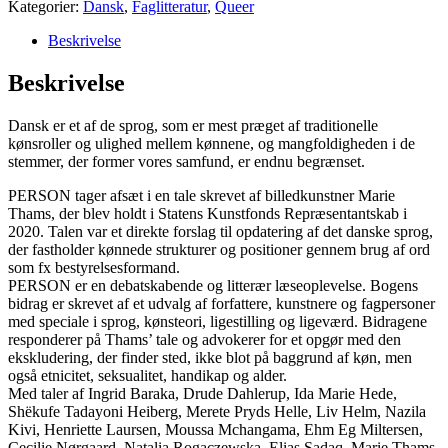
Kategorier:
Dansk
,
Faglitteratur
,
Queer
om
ligeværd,
Beskrivelse
sprog
og
Beskrivelse
magt
(Paperback)
Dansk er et af de sprog, som er mest præget af traditionelle
antal
kønsroller og ulighed mellem kønnene, og mangfoldigheden i de
stemmer, der former vores samfund, er endnu begrænset.
PERSON tager afsæt i en tale skrevet af billedkunstner Marie
Thams, der blev holdt i Statens Kunstfonds Repræsentantskab i
2020. Talen var et direkte forslag til opdatering af det danske sprog,
der fastholder kønnede strukturer og positioner gennem brug af ord
som fx bestyrelsesformand.
PERSON er en debatskabende og litterær læseoplevelse. Bogens
bidrag er skrevet af et udvalg af forfattere, kunstnere og fagpersoner
med speciale i sprog, kønsteori, ligestilling og ligeværd. Bidragene
responderer på Thams’ tale og advokerer for et opgør med den
ekskludering, der finder sted, ikke blot på baggrund af køn, men
også etnicitet, seksualitet, handikap og alder.
Med taler af Ingrid Baraka, Drude Dahlerup, Ida Marie Hede,
Shëkufe Tadayoni Heiberg, Merete Pryds Helle, Liv Helm, Nazila
Kivi, Henriette Laursen, Moussa Mchangama, Ehm Eg Miltersen,
Cecilie Nørgaard, Natalia Rogaczewska, Elias Sadaq, Marie Thams,