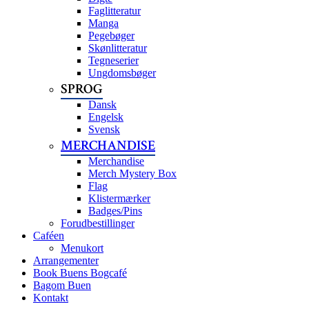
Faglitteratur
Manga
Pegebøger
Skønlitteratur
Tegneserier
Ungdomsbøger
SPROG
Dansk
Engelsk
Svensk
MERCHANDISE
Merchandise
Merch Mystery Box
Flag
Klistermærker
Badges/Pins
Forudbestillinger
Caféen
Menukort
Arrangementer
Book Buens Bogcafé
Bagom Buen
Kontakt