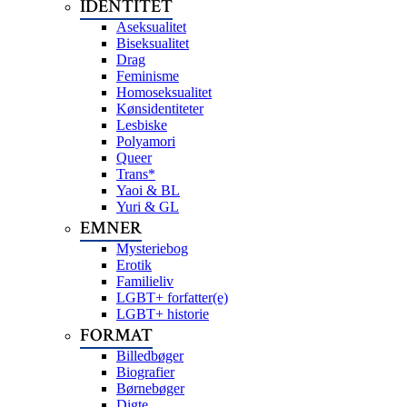
IDENTITET
Aseksualitet
Biseksualitet
Drag
Feminisme
Homoseksualitet
Kønsidentiteter
Lesbiske
Polyamori
Queer
Trans*
Yaoi & BL
Yuri & GL
EMNER
Mysteriebog
Erotik
Familieliv
LGBT+ forfatter(e)
LGBT+ historie
FORMAT
Billedbøger
Biografier
Børnebøger
Digte