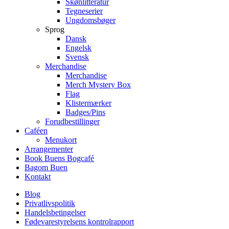
Skønlitteratur
Tegneserier
Ungdomsbøger
Sprog
Dansk
Engelsk
Svensk
Merchandise
Merchandise
Merch Mystery Box
Flag
Klistermærker
Badges/Pins
Forudbestillinger
Caféen
Menukort
Arrangementer
Book Buens Bogcafé
Bagom Buen
Kontakt
Blog
Privatlivspolitik
Handelsbetingelser
Fødevarestyrelsens kontrolrapport