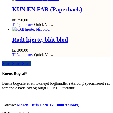
KUN EN FAR (Paperback)
kr.
250,00
Tilføj til kurv
Quick View
Rødt hjerte, blåt blod
kr.
300,00
Tilføj til kurv
Quick View
Share
Share
Share
Share
Buens Bogcafé
Buens bogcafé er en lokalejet boghandler i Aalborg specialiseret i at
forhandle både nyt og brugt LGBT+ litteratur.
Adresse:
Maren Turis Gade 12, 9000 Aalborg