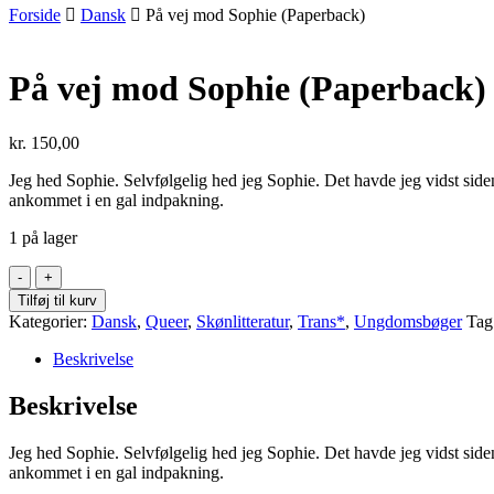
Forside
Dansk
På vej mod Sophie (Paperback)
På vej mod Sophie (Paperback)
kr.
150,00
Jeg hed Sophie. Selvfølgelig hed jeg Sophie. Det havde jeg vidst siden 
ankommet i en gal indpakning.
1 på lager
På
vej
Tilføj til kurv
mod
Kategorier:
Dansk
,
Queer
,
Skønlitteratur
,
Trans*
,
Ungdomsbøger
Tag
Sophie
(Paperback)
Beskrivelse
antal
Beskrivelse
Jeg hed Sophie. Selvfølgelig hed jeg Sophie. Det havde jeg vidst siden 
ankommet i en gal indpakning.