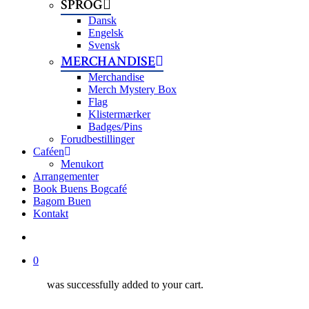
SPROG
Dansk
Engelsk
Svensk
MERCHANDISE
Merchandise
Merch Mystery Box
Flag
Klistermærker
Badges/Pins
Forudbestillinger
Caféen
Menukort
Arrangementer
Book Buens Bogcafé
Bagom Buen
Kontakt
search
0
was successfully added to your cart.