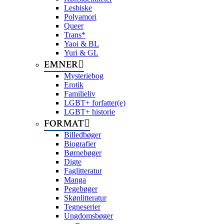
Lesbiske
Polyamori
Queer
Trans*
Yaoi & BL
Yuri & GL
EMNER
Mysteriebog
Erotik
Familieliv
LGBT+ forfatter(e)
LGBT+ historie
FORMAT
Billedbøger
Biografier
Børnebøger
Digte
Faglitteratur
Manga
Pegebøger
Skønlitteratur
Tegneserier
Ungdomsbøger