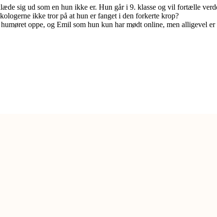
klæde sig ud som en hun ikke er. Hun går i 9. klasse og vil fortælle ve
ologerne ikke tror på at hun er fanget i den forkerte krop?
umøret oppe, og Emil som hun kun har mødt online, men alligevel er bl