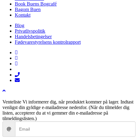
Book Buens Bogcafé
Bagom Buen
Kontakt
Blog
Privatlivspolitik
Handelsbetingelser
Fødevarestyrelsens kontrolrapport
facebook
linkedin
instagram
tiktok
phone
email
Venteliste
Vi informerer dig, når produktet kommer på lager. Indtast
venligst din gyldige e-mailadresse nedenfor. (Når du tilmelder dig
listen, accepterer du at vi gemmer din e-mailadresse på
tilmeldingslisten.)