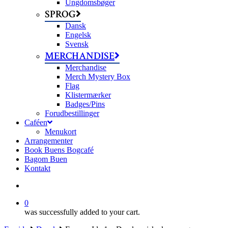
Ungdomsbøger
SPROG
Dansk
Engelsk
Svensk
MERCHANDISE
Merchandise
Merch Mystery Box
Flag
Klistermærker
Badges/Pins
Forudbestillinger
Caféen
Menukort
Arrangementer
Book Buens Bogcafé
Bagom Buen
Kontakt
search
0
was successfully added to your cart.