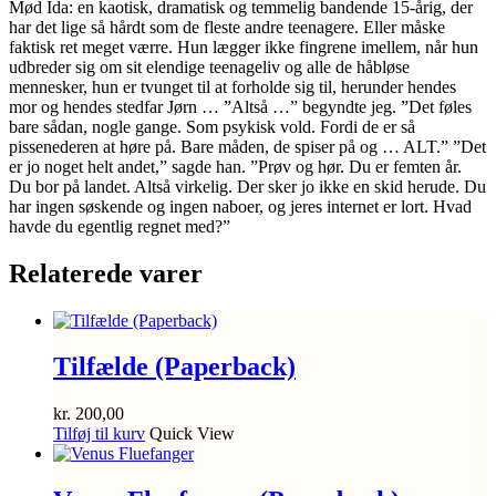
Mød Ida: en kaotisk, dramatisk og temmelig bandende 15-årig, der
antal
har det lige så hårdt som de fleste andre teenagere. Eller måske
faktisk ret meget værre. Hun lægger ikke fingrene imellem, når hun
udbreder sig om sit elendige teenageliv og alle de håbløse
mennesker, hun er tvunget til at forholde sig til, herunder hendes
mor og hendes stedfar Jørn … ”Altså …” begyndte jeg. ”Det føles
bare sådan, nogle gange. Som psykisk vold. Fordi de er så
pissenederen at høre på. Bare måden, de spiser på og … ALT.” ”Det
er jo noget helt andet,” sagde han. ”Prøv og hør. Du er femten år.
Du bor på landet. Altså virkelig. Der sker jo ikke en skid herude. Du
har ingen søskende og ingen naboer, og jeres internet er lort. Hvad
havde du egentlig regnet med?”
Relaterede varer
Tilfælde (Paperback)
kr.
200,00
Tilføj til kurv
Quick View