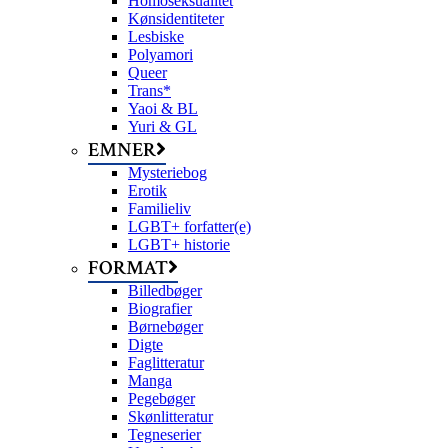
Homoseksualitet
Kønsidentiteter
Lesbiske
Polyamori
Queer
Trans*
Yaoi & BL
Yuri & GL
EMNER
Mysteriebog
Erotik
Familieliv
LGBT+ forfatter(e)
LGBT+ historie
FORMAT
Billedbøger
Biografier
Børnebøger
Digte
Faglitteratur
Manga
Pegebøger
Skønlitteratur
Tegneserier