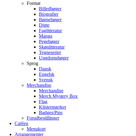
Format
Billedbøger
Biografier
Børnebøger
Digte
Faglitteratur
Manga
Pegebøger
Skønlitteratur
Tegneserier
Ungdomsbøger
Sprog
Dansk
Engelsk
Svensk
Merchandise
Merchandise
Merch Mystery Box
Flag
Klistermærker
Badges/Pins
Forudbestillinger
Caféen
Menukort
Arrangementer