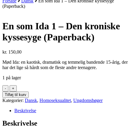
Forside
Dansk
En som Ida 1 – Den kroniske kyssesyge
(Paperback)
En som Ida 1 – Den kroniske
kyssesyge (Paperback)
kr.
150,00
Mød Ida: en kaotisk, dramatisk og temmelig bandende 15-årig, der
har det lige så hårdt som de fleste andre teenagere.
1 på lager
En
som
Tilføj til kurv
Ida
Kategorier:
Dansk
,
Homoseksualitet
,
Ungdomsbøger
1
-
Beskrivelse
Den
kroniske
Beskrivelse
kyssesyge
(Paperback)