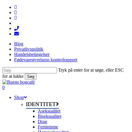
Skip
facebook
to
linkedin
main
instagram
content
tiktok
phone
email
Blog
Privatlivspolitik
Handelsbetingelser
Fødevarestyrelsens kontrolrapport
Tryk på enter for at søge, eller ESC
for at lukke
Søg
Close
Search
search
0
Menu
Shop
IDENTITET
Aseksualitet
Biseksualitet
Drag
Feminisme