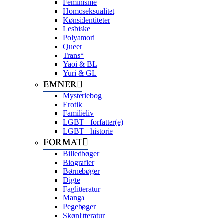
Feminisme
Homoseksualitet
Kønsidentiteter
Lesbiske
Polyamori
Queer
Trans*
Yaoi & BL
Yuri & GL
EMNER
Mysteriebog
Erotik
Familieliv
LGBT+ forfatter(e)
LGBT+ historie
FORMAT
Billedbøger
Biografier
Børnebøger
Digte
Faglitteratur
Manga
Pegebøger
Skønlitteratur