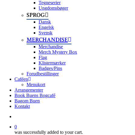
Tegneserier
Ungdomsbøger
SPROG
Dansk
Engelsk
Svensk
MERCHANDISE
Merchandise
Merch Mystery Box
Flag
Klistermærker
Badges/Pins
Forudbestillinger
Caféen
Menukort
Arrangementer
Book Buens Bogcafé
Bagom Buen
Kontakt
search
0
was successfully added to your cart.