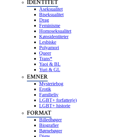
IDENTITET
Aseksualitet
Biseksualitet
Drag
Feminisme
Homoseksualitet
Kønsidentiteter
Lesbiske
Polyamori
Queer
Trans*
Yaoi & BL
Yuri & GL
EMNER
Mysteriebog
Erotik
Familieliv
LGBT+ forfatter(e)
LGBT+ historie
FORMAT
Billedbøger
Biografier
Børnebøger
Digte