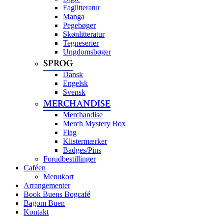
Faglitteratur
Manga
Pegebøger
Skønlitteratur
Tegneserier
Ungdomsbøger
SPROG
Dansk
Engelsk
Svensk
MERCHANDISE
Merchandise
Merch Mystery Box
Flag
Klistermærker
Badges/Pins
Forudbestillinger
Caféen
Menukort
Arrangementer
Book Buens Bogcafé
Bagom Buen
Kontakt