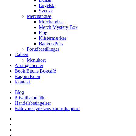
Engelsk
Svensk
Merchandise
Merchandise
Merch Mystery Box
Flag
Klistermærker
Badges/Pins
Forudbestillinger
Caféen
Menukort
Arrangementer
Book Buens Bogcafé
Bagom Buen
Kontakt
Blog
Privatlivspolitik
Handelsbetingelser
Fødevarestyrelsens kontrolrapport
facebook
linkedin
instagram
tiktok