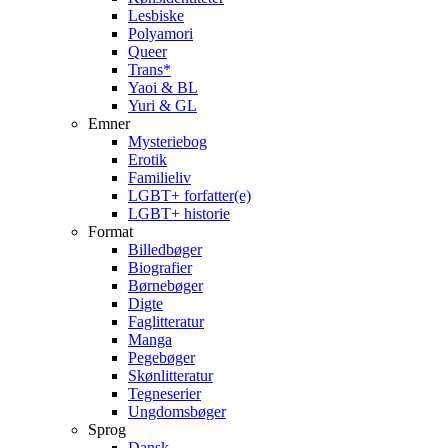
Lesbiske
Polyamori
Queer
Trans*
Yaoi & BL
Yuri & GL
Emner
Mysteriebog
Erotik
Familieliv
LGBT+ forfatter(e)
LGBT+ historie
Format
Billedbøger
Biografier
Børnebøger
Digte
Faglitteratur
Manga
Pegebøger
Skønlitteratur
Tegneserier
Ungdomsbøger
Sprog
Dansk