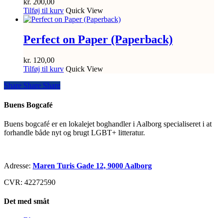
kr.
200,00
Tilføj til kurv
Quick View
Perfect on Paper (Paperback)
kr.
120,00
Tilføj til kurv
Quick View
Share
Share
Share
Share
Buens Bogcafé
Buens bogcafé er en lokalejet boghandler i Aalborg specialiseret i at
forhandle både nyt og brugt LGBT+ litteratur.
Adresse:
Maren Turis Gade 12, 9000 Aalborg
CVR: 42272590
Det med småt