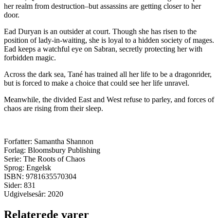
her realm from destruction–but assassins are getting closer to her
door.
Ead Duryan is an outsider at court. Though she has risen to the
position of lady-in-waiting, she is loyal to a hidden society of mages.
Ead keeps a watchful eye on Sabran, secretly protecting her with
forbidden magic.
Across the dark sea, Tané has trained all her life to be a dragonrider,
but is forced to make a choice that could see her life unravel.
Meanwhile, the divided East and West refuse to parley, and forces of
chaos are rising from their sleep.
Forfatter: Samantha Shannon
Forlag: Bloomsbury Publishing
Serie: The Roots of Chaos
Sprog: Engelsk
ISBN: 9781635570304
Sider: 831
Udgivelsesår: 2020
Relaterede varer