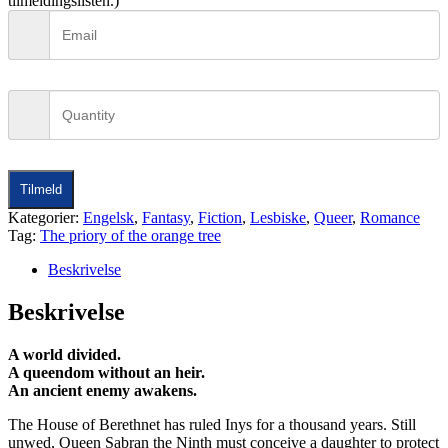
tilmeldingslisten.)
Tilmeld
Kategorier:
Engelsk
,
Fantasy
,
Fiction
,
Lesbiske
,
Queer
,
Romance
Tag:
The priory of the orange tree
Beskrivelse
Beskrivelse
A world divided.
A queendom without an heir.
An ancient enemy awakens.
The House of Berethnet has ruled Inys for a thousand years. Still
unwed, Queen Sabran the Ninth must conceive a daughter to protect