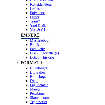
Homoseksualitet
Kønsidentiteter
Lesbiske
Polyamori
Queer
Trans*
Yaoi & BL
Yuri & GL
EMNER
Mysteriebog
Erotik
Familieliv
LGBT+ forfatter(e)
LGBT+ historie
FORMAT
Billedbøger
Biografier
Børnebøger
Digte
Faglitteratur
Manga
Pegebøger
Skønlitteratur
Tegneserier