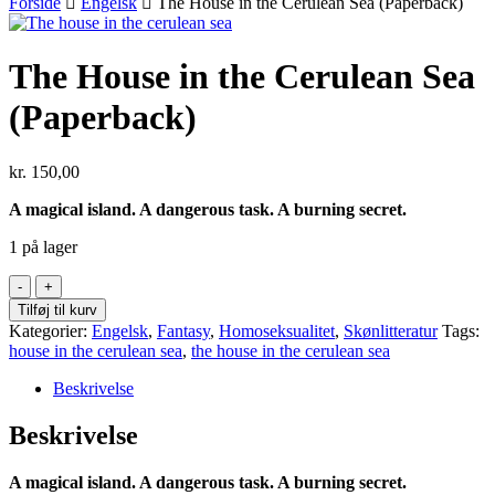
Forside
Engelsk
The House in the Cerulean Sea (Paperback)
The House in the Cerulean Sea
(Paperback)
kr.
150,00
A magical island. A dangerous task. A burning secret.
1 på lager
The
House
Tilføj til kurv
in
Kategorier:
Engelsk
,
Fantasy
,
Homoseksualitet
,
Skønlitteratur
Tags:
the
house in the cerulean sea
,
the house in the cerulean sea
Cerulean
Sea
Beskrivelse
(Paperback)
antal
Beskrivelse
A magical island. A dangerous task. A burning secret.