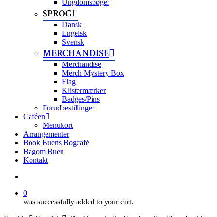
Ungdomsbøger
SPROG
Dansk
Engelsk
Svensk
MERCHANDISE
Merchandise
Merch Mystery Box
Flag
Klistermærker
Badges/Pins
Forudbestillinger
Caféen
Menukort
Arrangementer
Book Buens Bogcafé
Bagom Buen
Kontakt
search
0
was successfully added to your cart.