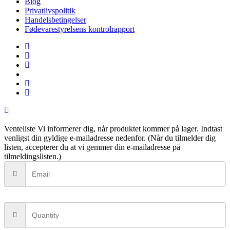
Blog
Privatlivspolitik
Handelsbetingelser
Fødevarestyrelsens kontrolrapport
facebook
linkedin
instagram
tiktok
phone
email
Venteliste
Vi informerer dig, når produktet kommer på lager. Indtast
venligst din gyldige e-mailadresse nedenfor. (Når du tilmelder dig
listen, accepterer du at vi gemmer din e-mailadresse på
tilmeldingslisten.)