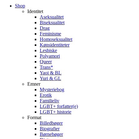
Close
Shop
Menu
Identitet
Aseksualitet
Biseksualitet
Drag
Feminisme
Homoseksualitet
Kønsidentiteter
Lesbiske
Polyamori
Queer
Trans*
Yaoi & BL
Yuri & GL
Emner
Mysteriebog
Erotik
Familieliv
LGBT+ forfatter(e)
LGBT+ historie
Format
Billedbøger
Biografier
Børnebøger