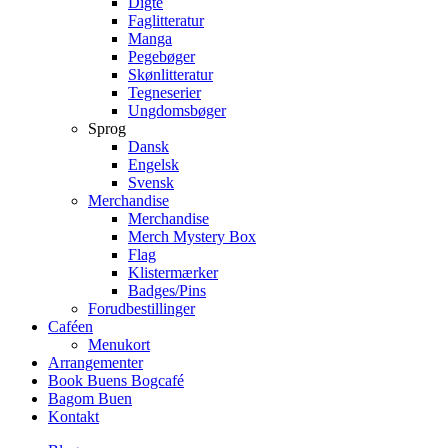
Digte
Faglitteratur
Manga
Pegebøger
Skønlitteratur
Tegneserier
Ungdomsbøger
Sprog
Dansk
Engelsk
Svensk
Merchandise
Merchandise
Merch Mystery Box
Flag
Klistermærker
Badges/Pins
Forudbestillinger
Caféen
Menukort
Arrangementer
Book Buens Bogcafé
Bagom Buen
Kontakt