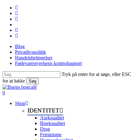
Skip
facebook
to
linkedin
main
instagram
content
tiktok
phone
email
Blog
Privatlivspolitik
Handelsbetingelser
Fødevarestyrelsens kontrolrapport
Tryk på enter for at søge, eller ESC
for at lukke
Søg
Close
Search
search
0
Menu
Shop
IDENTITET
Aseksualitet
Biseksualitet
Drag
Feminisme