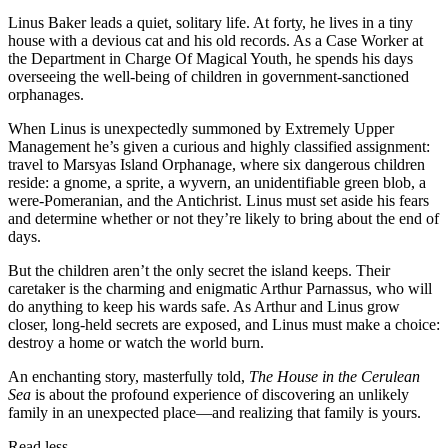
Linus Baker leads a quiet, solitary life. At forty, he lives in a tiny
house with a devious cat and his old records. As a Case Worker at
the Department in Charge Of Magical Youth, he spends his days
overseeing the well-being of children in government-sanctioned
orphanages.
When Linus is unexpectedly summoned by Extremely Upper
Management he’s given a curious and highly classified assignment:
travel to Marsyas Island Orphanage, where six dangerous children
reside: a gnome, a sprite, a wyvern, an unidentifiable green blob, a
were-Pomeranian, and the Antichrist. Linus must set aside his fears
and determine whether or not they’re likely to bring about the end of
days.
But the children aren’t the only secret the island keeps. Their
caretaker is the charming and enigmatic Arthur Parnassus, who will
do anything to keep his wards safe. As Arthur and Linus grow
closer, long-held secrets are exposed, and Linus must make a choice:
destroy a home or watch the world burn.
An enchanting story, masterfully told,
The House in the Cerulean
Sea
is about the profound experience of discovering an unlikely
family in an unexpected place―and realizing that family is yours.
Read less