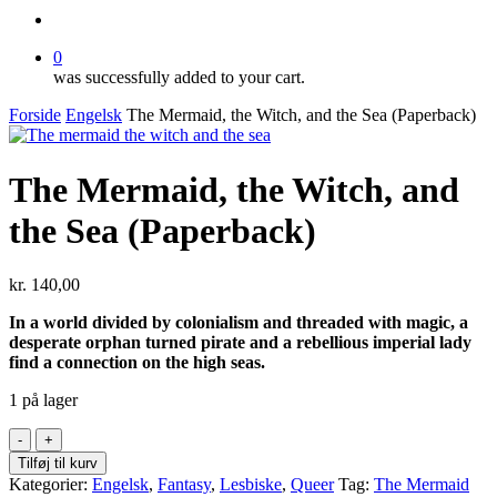
search
0
was successfully added to your cart.
Forside
Engelsk
The Mermaid, the Witch, and the Sea (Paperback)
The Mermaid, the Witch, and
the Sea (Paperback)
kr.
140,00
In a world divided by colonialism and threaded with magic, a
desperate orphan turned pirate and a rebellious imperial lady
find a connection on the high seas.
1 på lager
The
Mermaid,
Tilføj til kurv
the
Kategorier:
Engelsk
,
Fantasy
,
Lesbiske
,
Queer
Tag:
The Mermaid
Witch,