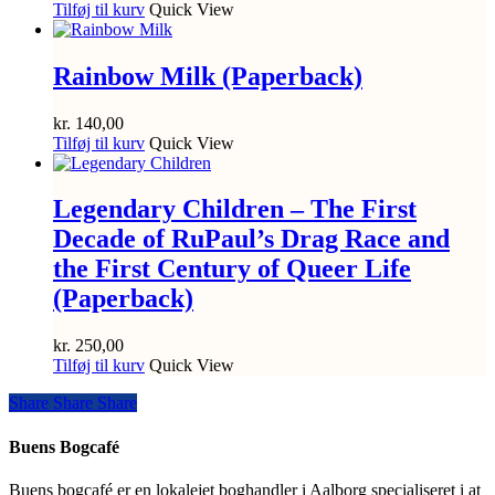
Tilføj til kurv
Quick View
Rainbow Milk (Paperback)
kr.
140,00
Tilføj til kurv
Quick View
Legendary Children – The First
Decade of RuPaul’s Drag Race and
the First Century of Queer Life
(Paperback)
kr.
250,00
Tilføj til kurv
Quick View
Share
Share
Share
Share
Buens Bogcafé
Buens bogcafé er en lokalejet boghandler i Aalborg specialiseret i at