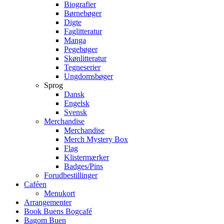
Biografier
Børnebøger
Digte
Faglitteratur
Manga
Pegebøger
Skønlitteratur
Tegneserier
Ungdomsbøger
Sprog
Dansk
Engelsk
Svensk
Merchandise
Merchandise
Merch Mystery Box
Flag
Klistermærker
Badges/Pins
Forudbestillinger
Caféen
Menukort
Arrangementer
Book Buens Bogcafé
Bagom Buen