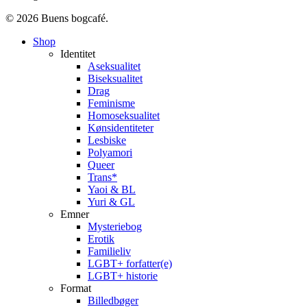
© 2026 Buens bogcafé.
Close
Shop
Menu
Identitet
Aseksualitet
Biseksualitet
Drag
Feminisme
Homoseksualitet
Kønsidentiteter
Lesbiske
Polyamori
Queer
Trans*
Yaoi & BL
Yuri & GL
Emner
Mysteriebog
Erotik
Familieliv
LGBT+ forfatter(e)
LGBT+ historie
Format
Billedbøger