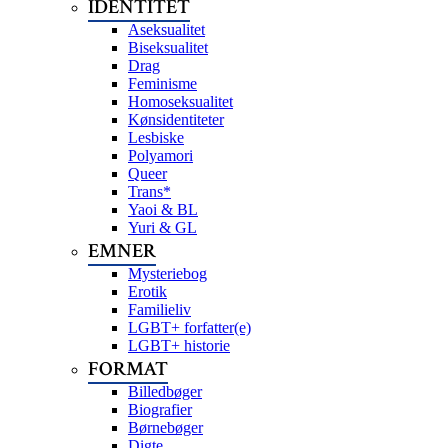
IDENTITET
Aseksualitet
Biseksualitet
Drag
Feminisme
Homoseksualitet
Kønsidentiteter
Lesbiske
Polyamori
Queer
Trans*
Yaoi & BL
Yuri & GL
EMNER
Mysteriebog
Erotik
Familieliv
LGBT+ forfatter(e)
LGBT+ historie
FORMAT
Billedbøger
Biografier
Børnebøger
Digte