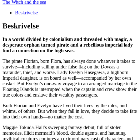
The Witch and the sea
and
the
Beskrivelse
Sea
(Paperback)
Beskrivelse
antal
In a world divided by colonialism and threaded with magic, a
desperate orphan turned pirate and a rebellious imperial lady
find a connection on the high seas.
The pirate Florian, born Flora, has always done whatever it takes to
survive—including sailing under false flag on the
Dove
as a
marauder, thief, and worse. Lady Evelyn Hasegawa, a highborn
Imperial daughter, is on board as well—accompanied by her own
casket. But Evelyn’s one-way voyage to an arranged marriage in the
Floating Islands is interrupted when the captain and crew show their
true colors and enslave their wealthy passengers.
Both Florian and Evelyn have lived their lives by the rules, and
whims, of others. But when they fall in love, they decide to take fate
into their own hands—no matter the cost.
Maggie Tokuda-Hall’s sweeping fantasy debut, full of stolen
memories, illicit mermaid’s blood, double agents, and haunting
mythical creatures conjures an extraordinary cast of characters and