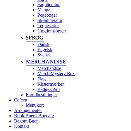
Faglitteratur
Manga
Pegebøger
Skønlitteratur
Tegneserier
Ungdomsbøger
SPROG
Dansk
Engelsk
Svensk
MERCHANDISE
Merchandise
Merch Mystery Box
Flag
Klistermærker
Badges/Pins
Forudbestillinger
Caféen
Menukort
Arrangementer
Book Buens Bogcafé
Bagom Buen
Kontakt