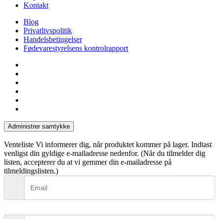
Kontakt
Blog
Privatlivspolitik
Handelsbetingelser
Fødevarestyrelsens kontrolrapport
facebook
linkedin
instagram
tiktok
phone
email
Administrer samtykke
Venteliste
Vi informerer dig, når produktet kommer på lager. Indtast
venligst din gyldige e-mailadresse nedenfor. (Når du tilmelder dig
listen, accepterer du at vi gemmer din e-mailadresse på
tilmeldingslisten.)