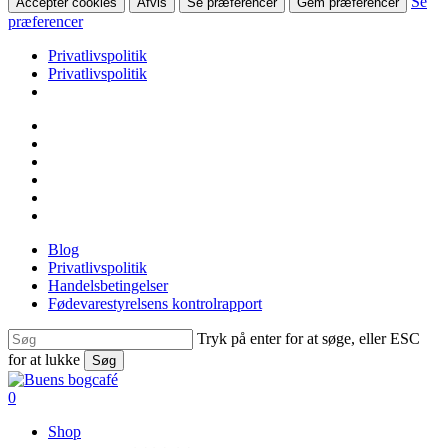
Se
Accepter cookies
Afvis
Se præferencer
Gem præferencer
præferencer
Privatlivspolitik
Privatlivspolitik
Skip
facebook
to
linkedin
main
instagram
content
tiktok
phone
email
Blog
Privatlivspolitik
Handelsbetingelser
Fødevarestyrelsens kontrolrapport
Tryk på enter for at søge, eller ESC
for at lukke
Søg
Close
Search
search
0
Menu
Shop