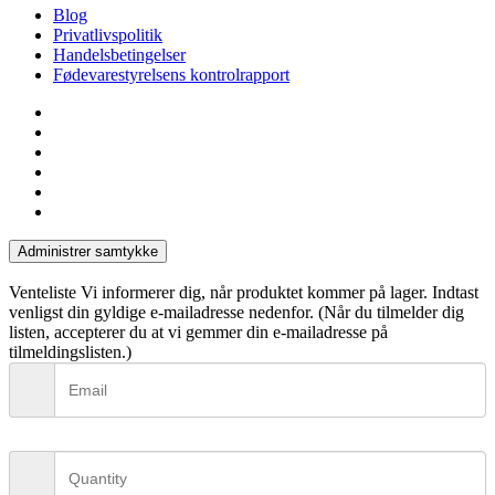
Blog
Privatlivspolitik
Handelsbetingelser
Fødevarestyrelsens kontrolrapport
facebook
linkedin
instagram
tiktok
phone
email
Administrer samtykke
Venteliste
Vi informerer dig, når produktet kommer på lager. Indtast
venligst din gyldige e-mailadresse nedenfor. (Når du tilmelder dig
listen, accepterer du at vi gemmer din e-mailadresse på
tilmeldingslisten.)