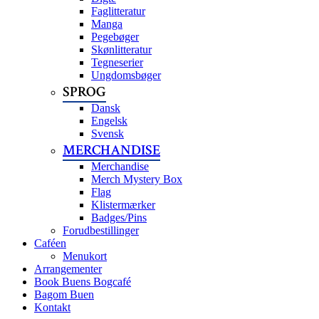
Faglitteratur
Manga
Pegebøger
Skønlitteratur
Tegneserier
Ungdomsbøger
SPROG
Dansk
Engelsk
Svensk
MERCHANDISE
Merchandise
Merch Mystery Box
Flag
Klistermærker
Badges/Pins
Forudbestillinger
Caféen
Menukort
Arrangementer
Book Buens Bogcafé
Bagom Buen
Kontakt