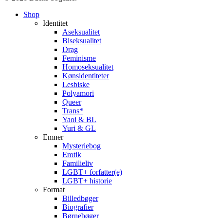
Close
Shop
Menu
Identitet
Aseksualitet
Biseksualitet
Drag
Feminisme
Homoseksualitet
Kønsidentiteter
Lesbiske
Polyamori
Queer
Trans*
Yaoi & BL
Yuri & GL
Emner
Mysteriebog
Erotik
Familieliv
LGBT+ forfatter(e)
LGBT+ historie
Format
Billedbøger
Biografier
Børnebøger