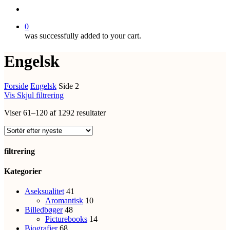
search
0
was successfully added to your cart.
Engelsk
Forside
Engelsk
Side 2
Vis
Skjul
filtrering
Sorteret
Viser 61–120 af 1292 resultater
efter
seneste
filtrering
Close
Kategorier
Filters
Aseksualitet
41
Aromantisk
10
Billedbøger
48
Picturebooks
14
Biografier
68