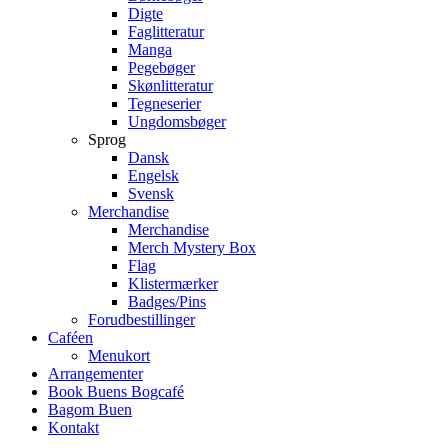
Digte
Faglitteratur
Manga
Pegebøger
Skønlitteratur
Tegneserier
Ungdomsbøger
Sprog
Dansk
Engelsk
Svensk
Merchandise
Merchandise
Merch Mystery Box
Flag
Klistermærker
Badges/Pins
Forudbestillinger
Caféen
Menukort
Arrangementer
Book Buens Bogcafé
Bagom Buen
Kontakt