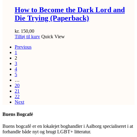
How to Become the Dark Lord and
Die Trying (Paperback)
kr.
150,00
Tilføj til kurv
Quick View
Previous
1
2
3
4
5
…
20
21
22
Next
Buens Bogcafé
Buens bogcafé er en lokalejet boghandler i Aalborg specialiseret i at
forhandle både nyt og brugt LGBT+ litteratur.