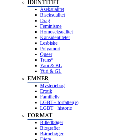
IDENTITET
Aseksualitet
Biseksualitet
Drag
Feminisme
Homoseksualitet
Kønsidentiteter
Lesbiske
Polyamori
Queer
Trans*
Yaoi & BL
Yuri & GL
EMNER
Mysteriebog
Erotik
Familieliv
LGBT+ forfatter(e)
LGBT+ historie
FORMAT
Billedbøger
Biografier
Børnebøger
Digte