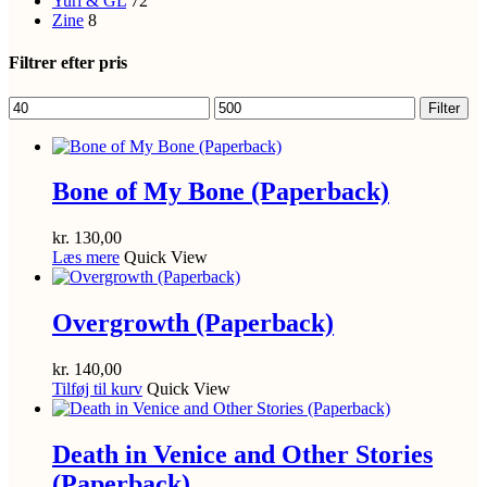
Yuri & GL
72
Zine
8
Filtrer efter pris
Mindste
Højeste
Filter
pris
pris
Bone of My Bone (Paperback)
kr.
130,00
Læs mere
Quick View
Overgrowth (Paperback)
kr.
140,00
Tilføj til kurv
Quick View
Death in Venice and Other Stories
(Paperback)