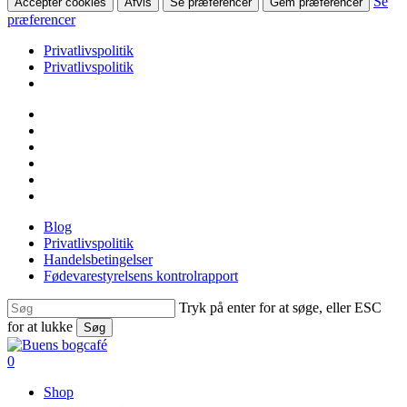
Se
Accepter cookies
Afvis
Se præferencer
Gem præferencer
præferencer
Privatlivspolitik
Privatlivspolitik
Skip
facebook
to
linkedin
main
instagram
content
tiktok
phone
email
Blog
Privatlivspolitik
Handelsbetingelser
Fødevarestyrelsens kontrolrapport
Tryk på enter for at søge, eller ESC
for at lukke
Søg
Close
Search
search
0
Menu
Shop