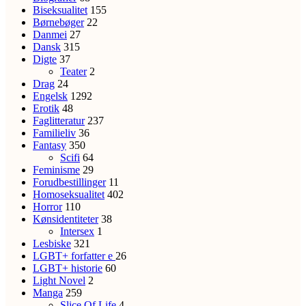
Biseksualitet
155
Børnebøger
22
Danmei
27
Dansk
315
Digte
37
Teater
2
Drag
24
Engelsk
1292
Erotik
48
Faglitteratur
237
Familieliv
36
Fantasy
350
Scifi
64
Feminisme
29
Forudbestillinger
11
Homoseksualitet
402
Horror
110
Kønsidentiteter
38
Intersex
1
Lesbiske
321
LGBT+ forfatter
e
26
LGBT+ historie
60
Light Novel
2
Manga
259
Slice Of Life
4