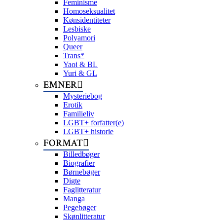
Feminisme
Homoseksualitet
Kønsidentiteter
Lesbiske
Polyamori
Queer
Trans*
Yaoi & BL
Yuri & GL
EMNER
Mysteriebog
Erotik
Familieliv
LGBT+ forfatter(e)
LGBT+ historie
FORMAT
Billedbøger
Biografier
Børnebøger
Digte
Faglitteratur
Manga
Pegebøger
Skønlitteratur