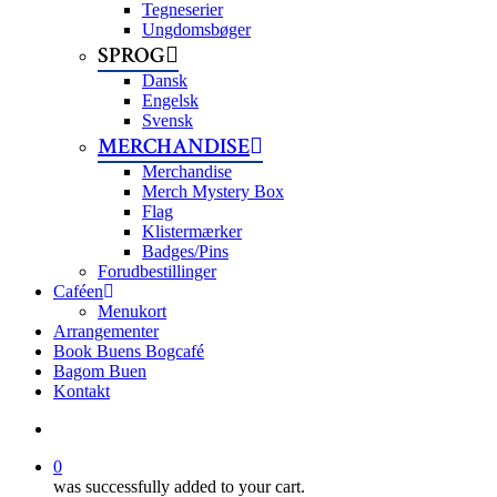
Tegneserier
Ungdomsbøger
SPROG
Dansk
Engelsk
Svensk
MERCHANDISE
Merchandise
Merch Mystery Box
Flag
Klistermærker
Badges/Pins
Forudbestillinger
Caféen
Menukort
Arrangementer
Book Buens Bogcafé
Bagom Buen
Kontakt
search
0
was successfully added to your cart.