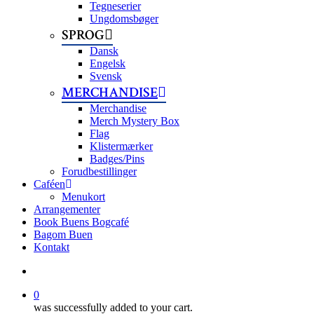
Tegneserier
Ungdomsbøger
SPROG
Dansk
Engelsk
Svensk
MERCHANDISE
Merchandise
Merch Mystery Box
Flag
Klistermærker
Badges/Pins
Forudbestillinger
Caféen
Menukort
Arrangementer
Book Buens Bogcafé
Bagom Buen
Kontakt
search
0
was successfully added to your cart.