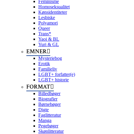
Feminisme
Homoseksualitet
Kønsidentiteter
Lesbiske
Polyamori
Queer
Trans*
Yaoi & BL
Yuri & GL
EMNER
Mysteriebog
Erotik
Familieliv
LGBT+ forfatter(e)
LGBT+ historie
FORMAT
Billedbøger
Biografier
Børnebøger
Digte
Faglitteratur
Manga
Pegebøger
Skønlitteratur