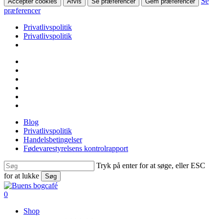
Se
Accepter cookies
Afvis
Se præferencer
Gem præferencer
præferencer
Privatlivspolitik
Privatlivspolitik
Skip
facebook
to
linkedin
main
instagram
content
tiktok
phone
email
Blog
Privatlivspolitik
Handelsbetingelser
Fødevarestyrelsens kontrolrapport
Tryk på enter for at søge, eller ESC
for at lukke
Søg
Close
Search
search
0
Menu
Shop