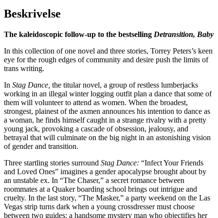
Beskrivelse
The kaleidoscopic follow-up to the bestselling
Detransition, Baby
In this collection of one novel and three stories, Torrey Peters’s keen
eye for the rough edges of community and desire push the limits of
trans writing.
In
Stag Dance,
the titular novel, a group of restless lumberjacks
working in an illegal winter logging outfit plan a dance that some of
them will volunteer to attend as women. When the broadest,
strongest, plainest of the axmen announces his intention to dance as
a woman, he finds himself caught in a strange rivalry with a pretty
young jack, provoking a cascade of obsession, jealousy, and
betrayal that will culminate on the big night in an astonishing vision
of gender and transition.
Three startling stories surround
Stag Dance:
“Infect Your Friends
and Loved Ones” imagines a gender apocalypse brought about by
an unstable ex. In “The Chaser,” a secret romance between
roommates at a Quaker boarding school brings out intrigue and
cruelty. In the last story, “The Masker,” a party weekend on the Las
Vegas strip turns dark when a young crossdresser must choose
between two guides: a handsome mystery man who objectifies her