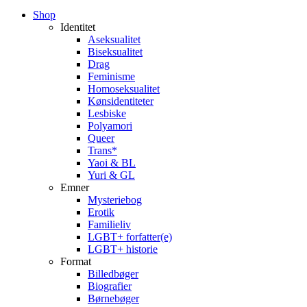
Close
Shop
Menu
Identitet
Aseksualitet
Biseksualitet
Drag
Feminisme
Homoseksualitet
Kønsidentiteter
Lesbiske
Polyamori
Queer
Trans*
Yaoi & BL
Yuri & GL
Emner
Mysteriebog
Erotik
Familieliv
LGBT+ forfatter(e)
LGBT+ historie
Format
Billedbøger
Biografier
Børnebøger