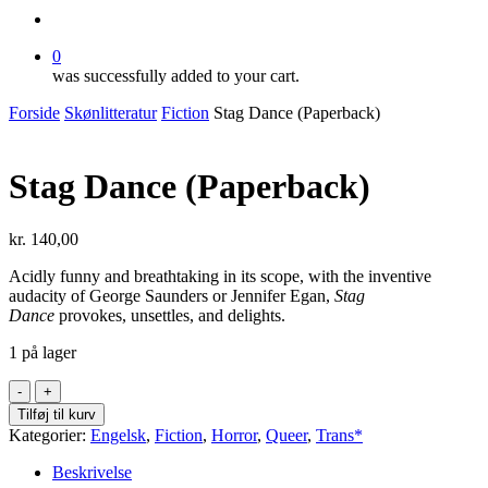
search
0
was successfully added to your cart.
Forside
Skønlitteratur
Fiction
Stag Dance (Paperback)
Stag Dance (Paperback)
kr.
140,00
Acidly funny and breathtaking in its scope, with the inventive
audacity of George Saunders or Jennifer Egan,
Stag
Dance
provokes, unsettles, and delights.
1 på lager
Stag
Dance
Tilføj til kurv
(Paperback)
Kategorier:
Engelsk
,
Fiction
,
Horror
,
Queer
,
Trans*
antal
Beskrivelse