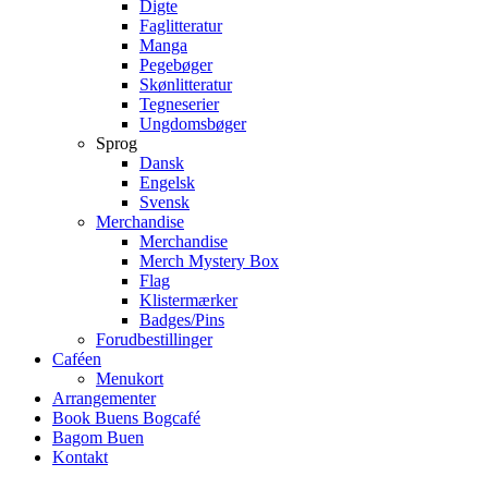
Digte
Faglitteratur
Manga
Pegebøger
Skønlitteratur
Tegneserier
Ungdomsbøger
Sprog
Dansk
Engelsk
Svensk
Merchandise
Merchandise
Merch Mystery Box
Flag
Klistermærker
Badges/Pins
Forudbestillinger
Caféen
Menukort
Arrangementer
Book Buens Bogcafé
Bagom Buen
Kontakt