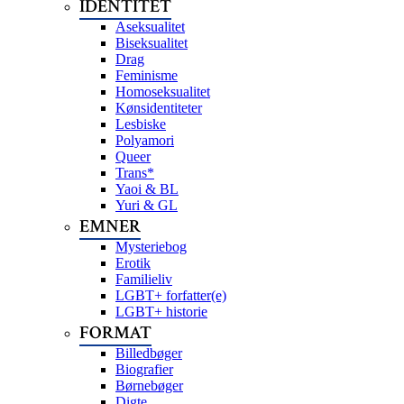
IDENTITET
Aseksualitet
Biseksualitet
Drag
Feminisme
Homoseksualitet
Kønsidentiteter
Lesbiske
Polyamori
Queer
Trans*
Yaoi & BL
Yuri & GL
EMNER
Mysteriebog
Erotik
Familieliv
LGBT+ forfatter(e)
LGBT+ historie
FORMAT
Billedbøger
Biografier
Børnebøger
Digte