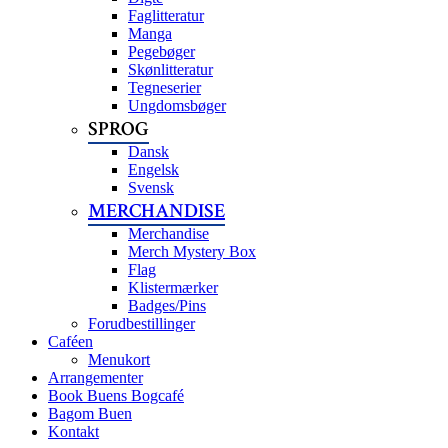
Faglitteratur
Manga
Pegebøger
Skønlitteratur
Tegneserier
Ungdomsbøger
SPROG
Dansk
Engelsk
Svensk
MERCHANDISE
Merchandise
Merch Mystery Box
Flag
Klistermærker
Badges/Pins
Forudbestillinger
Caféen
Menukort
Arrangementer
Book Buens Bogcafé
Bagom Buen
Kontakt