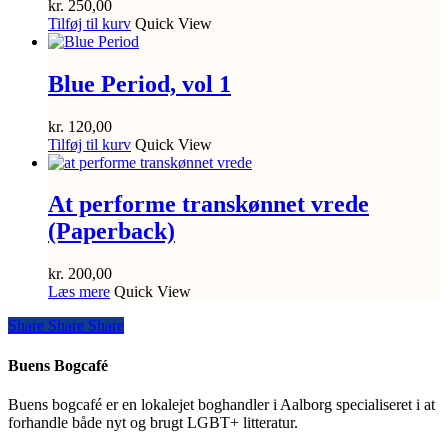
kr.
250,00
Tilføj til kurv
Quick View
Blue Period, vol 1
kr.
120,00
Tilføj til kurv
Quick View
At performe transkønnet vrede
(Paperback)
kr.
200,00
Læs mere
Quick View
Share
Share
Share
Share
Buens Bogcafé
Buens bogcafé er en lokalejet boghandler i Aalborg specialiseret i at
forhandle både nyt og brugt LGBT+ litteratur.