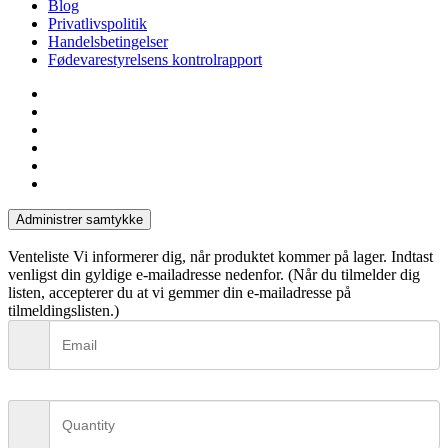
Blog
Privatlivspolitik
Handelsbetingelser
Fødevarestyrelsens kontrolrapport
facebook
linkedin
instagram
tiktok
phone
email
Administrer samtykke
Venteliste
Vi informerer dig, når produktet kommer på lager. Indtast
venligst din gyldige e-mailadresse nedenfor. (Når du tilmelder dig
listen, accepterer du at vi gemmer din e-mailadresse på
tilmeldingslisten.)