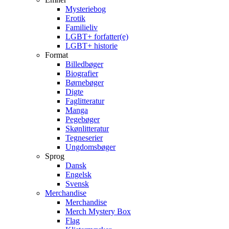
Mysteriebog
Erotik
Familieliv
LGBT+ forfatter(e)
LGBT+ historie
Format
Billedbøger
Biografier
Børnebøger
Digte
Faglitteratur
Manga
Pegebøger
Skønlitteratur
Tegneserier
Ungdomsbøger
Sprog
Dansk
Engelsk
Svensk
Merchandise
Merchandise
Merch Mystery Box
Flag