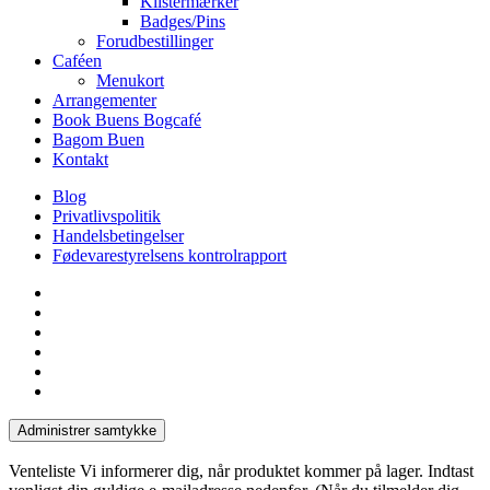
Klistermærker
Badges/Pins
Forudbestillinger
Caféen
Menukort
Arrangementer
Book Buens Bogcafé
Bagom Buen
Kontakt
Blog
Privatlivspolitik
Handelsbetingelser
Fødevarestyrelsens kontrolrapport
facebook
linkedin
instagram
tiktok
phone
email
Administrer samtykke
Venteliste
Vi informerer dig, når produktet kommer på lager. Indtast