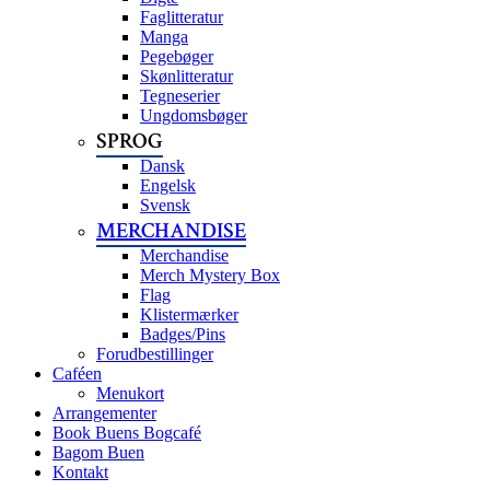
Faglitteratur
Manga
Pegebøger
Skønlitteratur
Tegneserier
Ungdomsbøger
SPROG
Dansk
Engelsk
Svensk
MERCHANDISE
Merchandise
Merch Mystery Box
Flag
Klistermærker
Badges/Pins
Forudbestillinger
Caféen
Menukort
Arrangementer
Book Buens Bogcafé
Bagom Buen
Kontakt