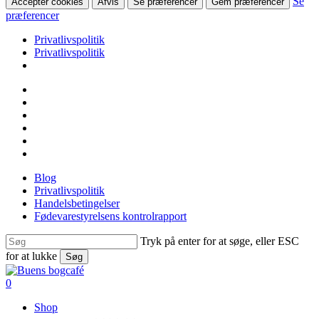
Se
Accepter cookies
Afvis
Se præferencer
Gem præferencer
præferencer
Privatlivspolitik
Privatlivspolitik
Skip
facebook
to
linkedin
main
instagram
content
tiktok
phone
email
Blog
Privatlivspolitik
Handelsbetingelser
Fødevarestyrelsens kontrolrapport
Tryk på enter for at søge, eller ESC
for at lukke
Søg
Close
Search
search
0
Menu
Shop