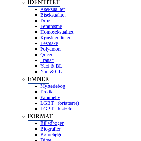
IDENTITET
Aseksualitet
Biseksualitet
Drag
Feminisme
Homoseksualitet
Kønsidentiteter
Lesbiske
Polyamori
Queer
Trans*
Yaoi & BL
Yuri & GL
EMNER
Mysteriebog
Erotik
Familieliv
LGBT+ forfatter(e)
LGBT+ historie
FORMAT
Billedbøger
Biografier
Børnebøger
Digte