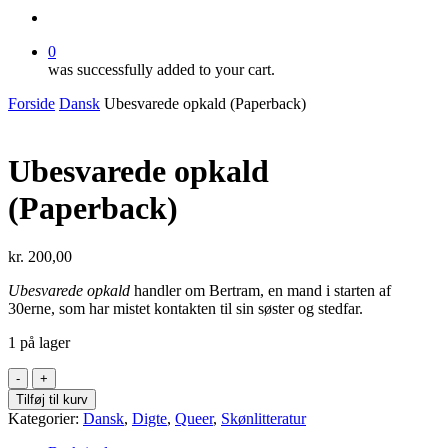
search
0
was successfully added to your cart.
Forside
Dansk
Ubesvarede opkald (Paperback)
Ubesvarede opkald
(Paperback)
kr.
200,00
Ubesvarede opkald
handler om Bertram, en mand i starten af
30erne, som har mistet kontakten til sin søster og stedfar.
1 på lager
Ubesvarede
opkald
Tilføj til kurv
(Paperback)
Kategorier:
Dansk
,
Digte
,
Queer
,
Skønlitteratur
antal