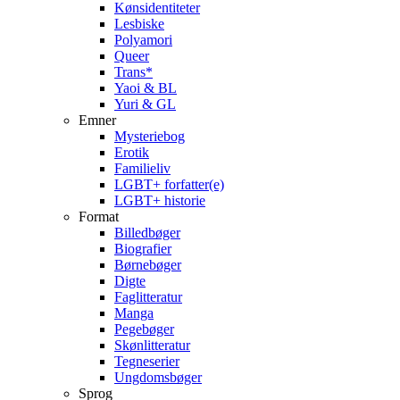
Kønsidentiteter
Lesbiske
Polyamori
Queer
Trans*
Yaoi & BL
Yuri & GL
Emner
Mysteriebog
Erotik
Familieliv
LGBT+ forfatter(e)
LGBT+ historie
Format
Billedbøger
Biografier
Børnebøger
Digte
Faglitteratur
Manga
Pegebøger
Skønlitteratur
Tegneserier
Ungdomsbøger
Sprog