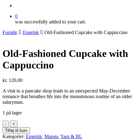
search
0
was successfully added to your cart.
Forside
Engelsk
Old-Fashioned Cupcake with Cappuccino
Old-Fashioned Cupcake with
Cappuccino
kr.
120,00
A visit to a pancake shop leads to an unexpected May-December
romance that breathes life into the monotonous routine of an older
salaryman.
1 på lager
Old-
Fashioned
Tilføj til kurv
Cupcake
Kategorier:
Engelsk
,
Manga
,
Yaoi & BL
with