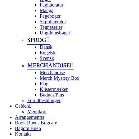
Faglitteratur
Manga
Pegebøger
Skønlitteratur
Tegneserier
Ungdomsbøger
SPROG
Dansk
Engelsk
Svensk
MERCHANDISE
Merchandise
Merch Mystery Box
Flag
Klistermærker
Badges/Pins
Forudbestillinger
Caféen
Menukort
Arrangementer
Book Buens Bogcafé
Bagom Buen
Kontakt