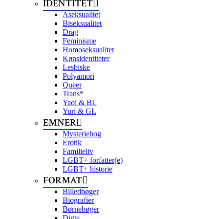
IDENTITET
Aseksualitet
Biseksualitet
Drag
Feminisme
Homoseksualitet
Kønsidentiteter
Lesbiske
Polyamori
Queer
Trans*
Yaoi & BL
Yuri & GL
EMNER
Mysteriebog
Erotik
Familieliv
LGBT+ forfatter(e)
LGBT+ historie
FORMAT
Billedbøger
Biografier
Børnebøger
Digte