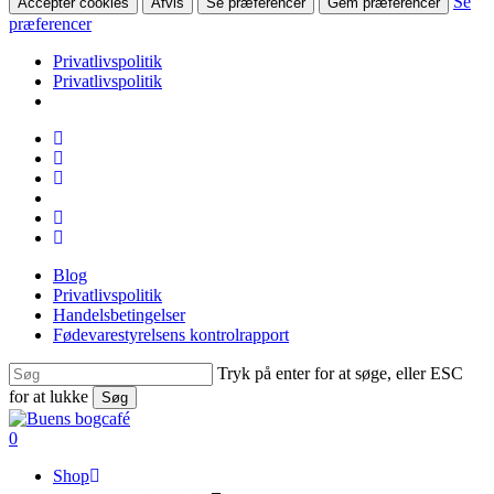
Se
Accepter cookies
Afvis
Se præferencer
Gem præferencer
præferencer
Privatlivspolitik
Privatlivspolitik
Skip
facebook
to
linkedin
main
instagram
content
tiktok
phone
email
Blog
Privatlivspolitik
Handelsbetingelser
Fødevarestyrelsens kontrolrapport
Tryk på enter for at søge, eller ESC
for at lukke
Søg
Close
Search
search
0
Menu
Shop