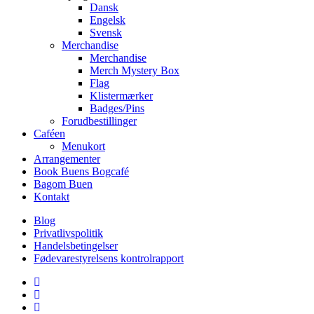
Dansk
Engelsk
Svensk
Merchandise
Merchandise
Merch Mystery Box
Flag
Klistermærker
Badges/Pins
Forudbestillinger
Caféen
Menukort
Arrangementer
Book Buens Bogcafé
Bagom Buen
Kontakt
Blog
Privatlivspolitik
Handelsbetingelser
Fødevarestyrelsens kontrolrapport
facebook
linkedin
instagram