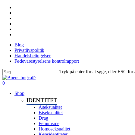
Skip
facebook
to
linkedin
main
instagram
content
tiktok
phone
email
Blog
Privatlivspolitik
Handelsbetingelser
Fødevarestyrelsens kontrolrapport
Tryk på enter for at søge, eller ESC for 
Close
Search
search
0
Menu
Shop
IDENTITET
Aseksualitet
Biseksualitet
Drag
Feminisme
Homoseksualitet
Kønsidentiteter