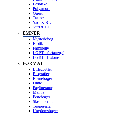
Lesbiske
Polyamori
Queer
Trans*
Yaoi & BL
Yuri & GL
EMNER
Mysteriebog
Erotik
Familieliv
LGBT+ forfatter(e)
LGBT+ historie
FORMAT
Billedbøger
Biografier
Børnebøger
Digte
Faglitteratur
Manga
Pegebøger
Skønlitteratur
Tegneserier
Ungdomsbøger