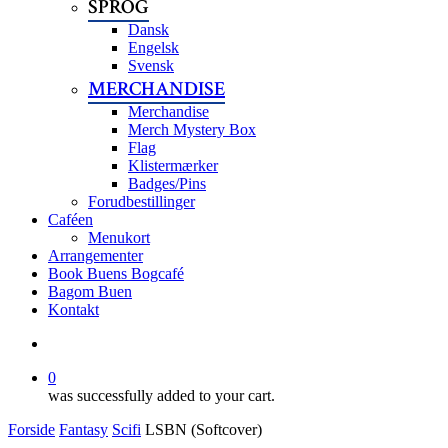
SPROG
Dansk
Engelsk
Svensk
MERCHANDISE
Merchandise
Merch Mystery Box
Flag
Klistermærker
Badges/Pins
Forudbestillinger
Caféen
Menukort
Arrangementer
Book Buens Bogcafé
Bagom Buen
Kontakt
search
0
was successfully added to your cart.
Forside
Fantasy
Scifi
LSBN (Softcover)