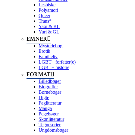
Lesbiske
Polyamori
Queer
Trans*
Yaoi & BL
Yuri & GL
EMNER
Mysteriebog
Erotik
Familieliv
LGBT+ forfatter(e)
LGBT+ historie
FORMAT
Billedbøger
Biografier
Børnebøger
Digte
Faglitteratur
Manga
Pegebøger
Skønlitteratur
Tegneserier
Ungdomsbøger