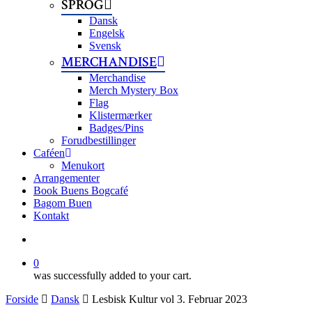
SPROG
Dansk
Engelsk
Svensk
MERCHANDISE
Merchandise
Merch Mystery Box
Flag
Klistermærker
Badges/Pins
Forudbestillinger
Caféen
Menukort
Arrangementer
Book Buens Bogcafé
Bagom Buen
Kontakt
search
0
was successfully added to your cart.
Forside
Dansk
Lesbisk Kultur vol 3. Februar 2023