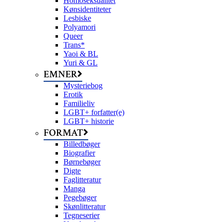
Homoseksualitet
Kønsidentiteter
Lesbiske
Polyamori
Queer
Trans*
Yaoi & BL
Yuri & GL
EMNER
Mysteriebog
Erotik
Familieliv
LGBT+ forfatter(e)
LGBT+ historie
FORMAT
Billedbøger
Biografier
Børnebøger
Digte
Faglitteratur
Manga
Pegebøger
Skønlitteratur
Tegneserier