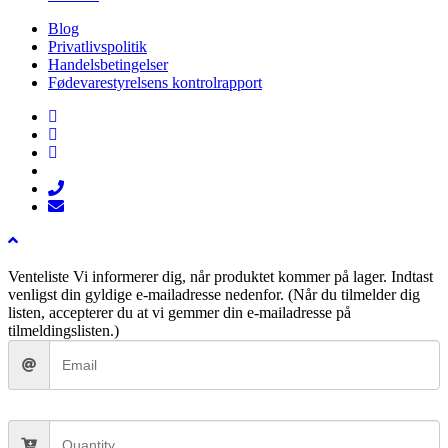
Blog
Privatlivspolitik
Handelsbetingelser
Fødevarestyrelsens kontrolrapport
facebook
linkedin
instagram
tiktok
phone
email
Venteliste
Vi informerer dig, når produktet kommer på lager. Indtast
venligst din gyldige e-mailadresse nedenfor. (Når du tilmelder dig
listen, accepterer du at vi gemmer din e-mailadresse på
tilmeldingslisten.)