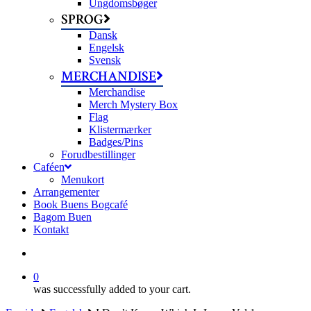
Ungdomsbøger
SPROG
Dansk
Engelsk
Svensk
MERCHANDISE
Merchandise
Merch Mystery Box
Flag
Klistermærker
Badges/Pins
Forudbestillinger
Caféen
Menukort
Arrangementer
Book Buens Bogcafé
Bagom Buen
Kontakt
search
0
was successfully added to your cart.