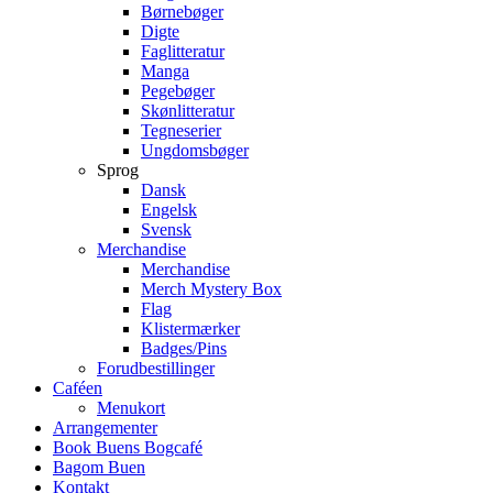
Børnebøger
Digte
Faglitteratur
Manga
Pegebøger
Skønlitteratur
Tegneserier
Ungdomsbøger
Sprog
Dansk
Engelsk
Svensk
Merchandise
Merchandise
Merch Mystery Box
Flag
Klistermærker
Badges/Pins
Forudbestillinger
Caféen
Menukort
Arrangementer
Book Buens Bogcafé
Bagom Buen
Kontakt