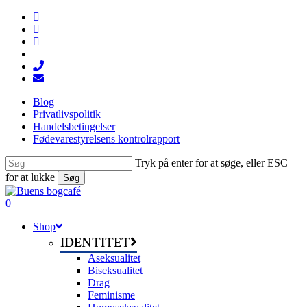
Skip
facebook
to
linkedin
main
instagram
content
tiktok
phone
email
Blog
Privatlivspolitik
Handelsbetingelser
Fødevarestyrelsens kontrolrapport
Tryk på enter for at søge, eller ESC
for at lukke
Søg
Close
Search
search
0
Menu
Shop
IDENTITET
Aseksualitet
Biseksualitet
Drag
Feminisme