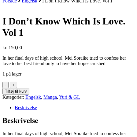
Forside
Engelsk
I Don’t Know Which Is Love. Vol 1
I Don’t Know Which Is Love.
Vol 1
kr.
150,00
In her final days of high school, Mei Soraike tried to confess her
love to her best friend only to have her hopes crushed
1 på lager
I
Don't
Tilføj til kurv
Know
Kategorier:
Engelsk
,
Manga
,
Yuri & GL
Which
Is
Beskrivelse
Love.
Vol
Beskrivelse
1
antal
In her final days of high school, Mei Soraike tried to confess her