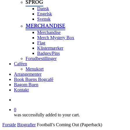
SPROG
Dansk
Engelsk
Svensk
MERCHANDISE
Merchandise
Merch Mystery Box
Flag
Klistermærker
Badges/Pins
Forudbestillinger
Caféen
Menukort
Arrangementer
Book Buens Bogcafé
Bagom Buen
Kontakt
search
0
was successfully added to your cart.
Forside
Biografier
Football’s Coming Out (Paperback)