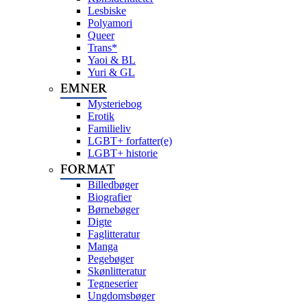
Lesbiske
Polyamori
Queer
Trans*
Yaoi & BL
Yuri & GL
EMNER
Mysteriebog
Erotik
Familieliv
LGBT+ forfatter(e)
LGBT+ historie
FORMAT
Billedbøger
Biografier
Børnebøger
Digte
Faglitteratur
Manga
Pegebøger
Skønlitteratur
Tegneserier
Ungdomsbøger