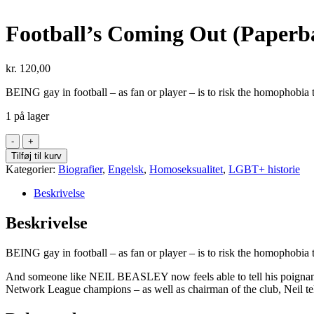
Football’s Coming Out (Paperb
kr.
120,00
BEING gay in football – as fan or player – is to risk the homophobia 
1 på lager
Football's
Coming
Tilføj til kurv
Out
Kategorier:
Biografier
,
Engelsk
,
Homoseksualitet
,
LGBT+ historie
(Paperback)
antal
Beskrivelse
Beskrivelse
BEING gay in football – as fan or player – is to risk the homophobia 
And someone like NEIL BEASLEY now feels able to tell his poignant 
Network League champions – as well as chairman of the club, Neil tells