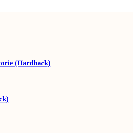
torie (Hardback)
ck)