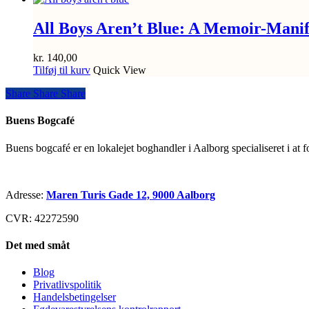
All Boys Aren’t Blue: A Memoir-Manif
kr.
140,00
Tilføj til kurv
Quick View
Share
Share
Share
Share
Buens Bogcafé
Buens bogcafé er en lokalejet boghandler i Aalborg specialiseret i at 
Adresse:
Maren Turis Gade 12, 9000 Aalborg
CVR: 42272590
Det med småt
Blog
Privatlivspolitik
Handelsbetingelser