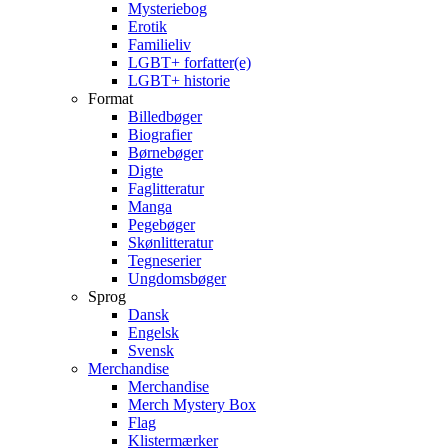
Mysteriebog
Erotik
Familieliv
LGBT+ forfatter(e)
LGBT+ historie
Format
Billedbøger
Biografier
Børnebøger
Digte
Faglitteratur
Manga
Pegebøger
Skønlitteratur
Tegneserier
Ungdomsbøger
Sprog
Dansk
Engelsk
Svensk
Merchandise
Merchandise
Merch Mystery Box
Flag
Klistermærker