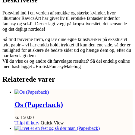
antal
Forsvind ind i en verden af smukke og stærke kvinder, hvor
illustrator RavicaArt har givet liv til erotiske fantasier indenfor
fantasy og sci-fi. Der er lagt vægt på kropsdiversitet, det sensuelle
og det dejligt nørdede!
Så find farverne frem, og lav dine egne kunstværker på eksklusivt
tykt papir – vi har endda holdt trykket til kun den ene side, så der er
mulighed for at skære de bedste sider ud og hænge dem op, efter du
har farvelagt dem.
Vil du vise os og andre dit farvelagte resultat? Så del endelig online
med hashtagget #ErotiskFantasyMalebog
Relaterede varer
Os (Paperback)
kr.
150,00
Tilføj til kurv
Quick View