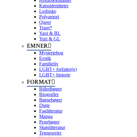
Homoseksualitet
Kønsidentiteter
Lesbiske
Polyamori
Queer
Trans*
Yaoi & BL
Yuri & GL
EMNER
Mysteriebog
Erotik
Familieliv
LGBT+ forfatter(e)
LGBT+ historie
FORMAT
Billedbøger
Biografier
Børnebøger
Digte
Faglitteratur
Manga
Pegebøger
Skønlitteratur
Tegneserier