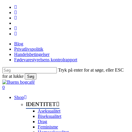
Skip
facebook
to
linkedin
main
instagram
content
tiktok
phone
email
Blog
Privatlivspolitik
Handelsbetingelser
Fødevarestyrelsens kontrolrapport
Tryk på enter for at søge, eller ESC
for at lukke
Søg
Close
Search
search
0
Menu
Shop
IDENTITET
Aseksualitet
Biseksualitet
Drag
Feminisme