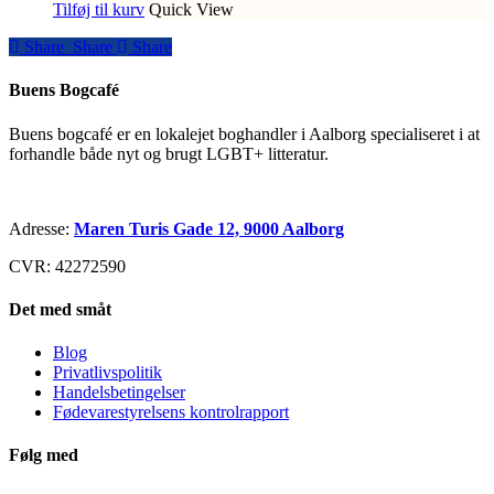
Tilføj til kurv
Quick View
Share
Share
Share
Share
Buens Bogcafé
Buens bogcafé er en lokalejet boghandler i Aalborg specialiseret i at
forhandle både nyt og brugt LGBT+ litteratur.
Adresse:
Maren Turis Gade 12, 9000 Aalborg
CVR: 42272590
Det med småt
Blog
Privatlivspolitik
Handelsbetingelser
Fødevarestyrelsens kontrolrapport
Følg med