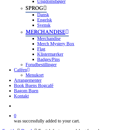
Ungdomsbøger
SPROG
Dansk
Engelsk
Svensk
MERCHANDISE
Merchandise
Merch Mystery Box
Flag
Klistermærker
Badges/Pins
Forudbestillinger
Caféen
Menukort
Arrangementer
Book Buens Bogcafé
Bagom Buen
Kontakt
search
0
was successfully added to your cart.