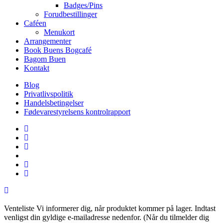
Badges/Pins
Forudbestillinger
Caféen
Menukort
Arrangementer
Book Buens Bogcafé
Bagom Buen
Kontakt
Blog
Privatlivspolitik
Handelsbetingelser
Fødevarestyrelsens kontrolrapport
facebook
linkedin
instagram
tiktok
phone
email
Venteliste
Vi informerer dig, når produktet kommer på lager. Indtast
venligst din gyldige e-mailadresse nedenfor. (Når du tilmelder dig