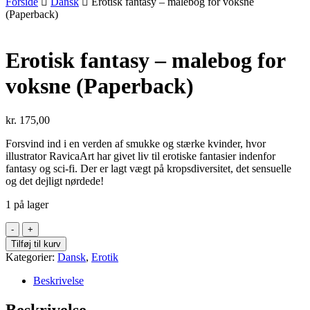
Forside
Dansk
Erotisk fantasy – malebog for voksne
(Paperback)
Erotisk fantasy – malebog for
voksne (Paperback)
kr.
175,00
Forsvind ind i en verden af smukke og stærke kvinder, hvor
illustrator RavicaArt har givet liv til erotiske fantasier indenfor
fantasy og sci-fi. Der er lagt vægt på kropsdiversitet, det sensuelle
og det dejligt nørdede!
1 på lager
Erotisk
fantasy
Tilføj til kurv
-
Kategorier:
Dansk
,
Erotik
malebog
for
Beskrivelse
voksne
(Paperback)
Beskrivelse