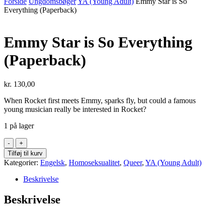
Forside
Ungdomsbøger
YA (Young Adult)
Emmy Star is So
Everything (Paperback)
Emmy Star is So Everything
(Paperback)
kr.
130,00
When Rocket first meets Emmy, sparks fly, but could a famous
young musician really be interested in Rocket?
1 på lager
Emmy
Star
Tilføj til kurv
is
Kategorier:
Engelsk
,
Homoseksualitet
,
Queer
,
YA (Young Adult)
So
Everything
Beskrivelse
(Paperback)
antal
Beskrivelse