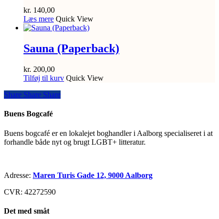
kr.
140,00
Læs mere
Quick View
Sauna (Paperback)
kr.
200,00
Tilføj til kurv
Quick View
Share
Share
Share
Share
Buens Bogcafé
Buens bogcafé er en lokalejet boghandler i Aalborg specialiseret i at
forhandle både nyt og brugt LGBT+ litteratur.
Adresse:
Maren Turis Gade 12, 9000 Aalborg
CVR: 42272590
Det med småt