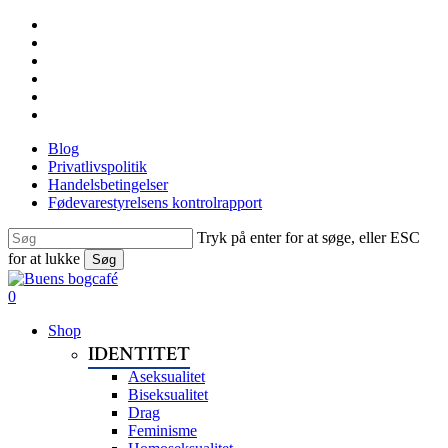
Skip
facebook
to
linkedin
main
instagram
content
tiktok
phone
email
Blog
Privatlivspolitik
Handelsbetingelser
Fødevarestyrelsens kontrolrapport
Tryk på enter for at søge, eller ESC
for at lukke
Søg
Close
Search
search
0
Menu
Shop
IDENTITET
Aseksualitet
Biseksualitet
Drag
Feminisme