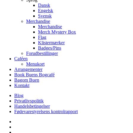
Dansk
Engelsk
Svensk
Merchandise
Merchandise
Merch Mystery Box
Flag
Klistermærker
Badges/Pins
Forudbestillinger
Caféen
Menukort
Arrangementer
Book Buens Bogcafé
Bagom Buen
Kontakt
Blog
Privatlivspolitik
Handelsbetingelser
Fødevarestyrelsens kontrolrapport
facebook
linkedin
instagram