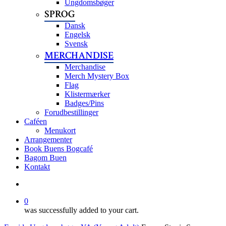
Ungdomsbøger
SPROG
Dansk
Engelsk
Svensk
MERCHANDISE
Merchandise
Merch Mystery Box
Flag
Klistermærker
Badges/Pins
Forudbestillinger
Caféen
Menukort
Arrangementer
Book Buens Bogcafé
Bagom Buen
Kontakt
search
0
was successfully added to your cart.