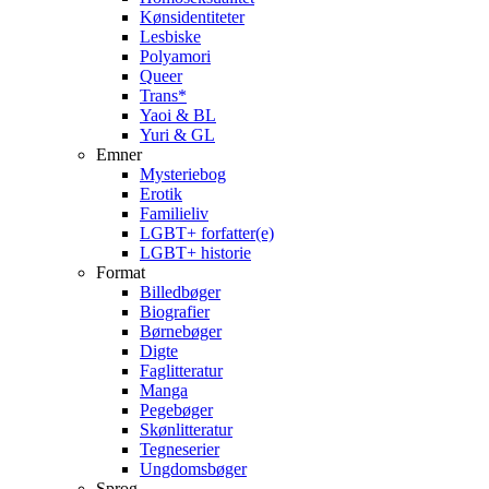
Kønsidentiteter
Lesbiske
Polyamori
Queer
Trans*
Yaoi & BL
Yuri & GL
Emner
Mysteriebog
Erotik
Familieliv
LGBT+ forfatter(e)
LGBT+ historie
Format
Billedbøger
Biografier
Børnebøger
Digte
Faglitteratur
Manga
Pegebøger
Skønlitteratur
Tegneserier
Ungdomsbøger
Sprog