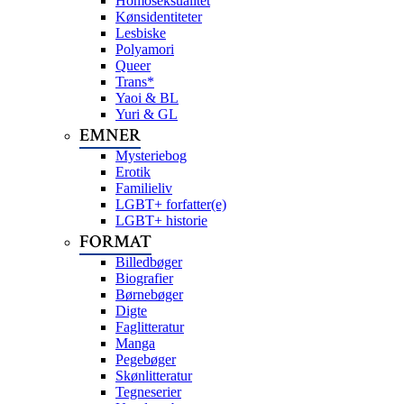
Homoseksualitet
Kønsidentiteter
Lesbiske
Polyamori
Queer
Trans*
Yaoi & BL
Yuri & GL
EMNER
Mysteriebog
Erotik
Familieliv
LGBT+ forfatter(e)
LGBT+ historie
FORMAT
Billedbøger
Biografier
Børnebøger
Digte
Faglitteratur
Manga
Pegebøger
Skønlitteratur
Tegneserier