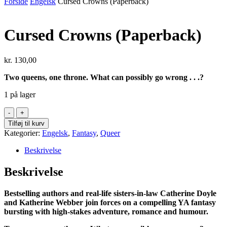
Forside
Engelsk
Cursed Crowns (Paperback)
Cursed Crowns (Paperback)
kr.
130,00
Two queens, one throne. What can possibly go wrong . . .?
1 på lager
Cursed
Crowns
Tilføj til kurv
(Paperback)
Kategorier:
Engelsk
,
Fantasy
,
Queer
antal
Beskrivelse
Beskrivelse
Bestselling authors and real-life sisters-in-law Catherine Doyle
and Katherine Webber join forces on a compelling YA fantasy
bursting with high-stakes adventure, romance and humour.