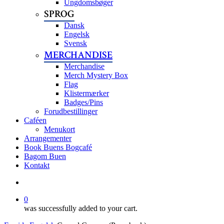
Ungdomsbøger
SPROG
Dansk
Engelsk
Svensk
MERCHANDISE
Merchandise
Merch Mystery Box
Flag
Klistermærker
Badges/Pins
Forudbestillinger
Caféen
Menukort
Arrangementer
Book Buens Bogcafé
Bagom Buen
Kontakt
search
0
was successfully added to your cart.