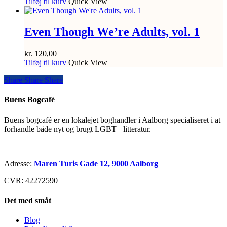
Tilføj til kurv
Quick View
Even Though We’re Adults, vol. 1
kr.
120,00
Tilføj til kurv
Quick View
Share
Share
Share
Share
Buens Bogcafé
Buens bogcafé er en lokalejet boghandler i Aalborg specialiseret i at
forhandle både nyt og brugt LGBT+ litteratur.
Adresse:
Maren Turis Gade 12, 9000 Aalborg
CVR: 42272590
Det med småt
Blog