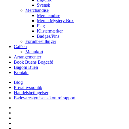
Svensk
Merchandise
Merchandise
Merch Mystery Box
Flag
Klistermærker
Badges/Pins
Forudbestillinger
Caféen
Menukort
Arrangementer
Book Buens Bogcafé
Bagom Buen
Kontakt
Blog
Privatlivspolitik
Handelsbetingelser
Fødevarestyrelsens kontrolrapport
facebook
linkedin
instagram
tiktok
phone