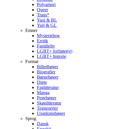
Polyamori
Queer
Trans*
Yaoi & BL
Yuri & GL
Emner
Mysteriebog
Erotik
Familieliv
LGBT+ forfatter(e)
LGBT+ historie
Format
Billedbøger
Biografier
Børnebøger
Digte
Faglitteratur
Manga
Pegebøger
Skønlitteratur
Tegneserier
Ungdomsbøger
Sprog
Dansk
Engelsk