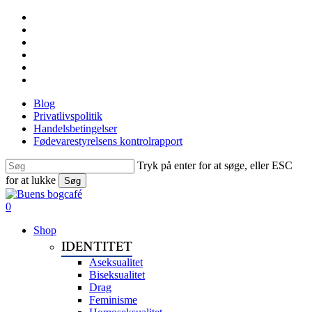
Skip
facebook
to
linkedin
main
instagram
content
tiktok
phone
email
Blog
Privatlivspolitik
Handelsbetingelser
Fødevarestyrelsens kontrolrapport
Tryk på enter for at søge, eller ESC
for at lukke
Søg
Close
Search
search
0
Menu
Shop
IDENTITET
Aseksualitet
Biseksualitet
Drag
Feminisme