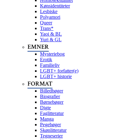
Homoseksualitet
Kønsidentiteter
Lesbiske
Polyamori
Queer
Trans*
Yaoi & BL
Yuri & GL
EMNER
Mysteriebog
Erotik
Familieliv
LGBT+ forfatter(e)
LGBT+ historie
FORMAT
Billedbøger
Biografier
Børnebøger
Digte
Faglitteratur
Manga
Pegebøger
Skønlitteratur
Tegneserier