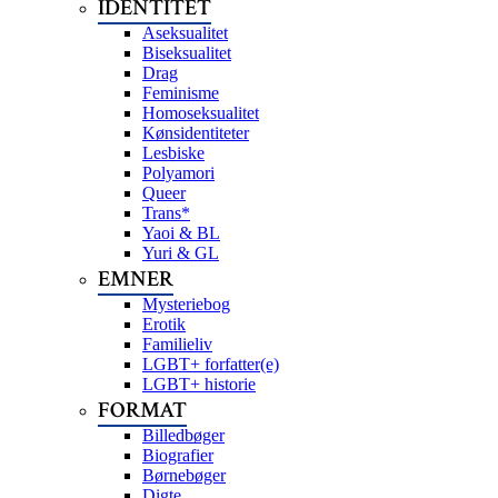
IDENTITET
Aseksualitet
Biseksualitet
Drag
Feminisme
Homoseksualitet
Kønsidentiteter
Lesbiske
Polyamori
Queer
Trans*
Yaoi & BL
Yuri & GL
EMNER
Mysteriebog
Erotik
Familieliv
LGBT+ forfatter(e)
LGBT+ historie
FORMAT
Billedbøger
Biografier
Børnebøger
Digte