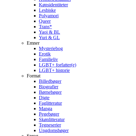
Kønsidentiteter
Lesbiske
Polyamori
Queer
Trans*
Yaoi & BL
Yuri & GL
Emner
Mysteriebog
Erotik
Familieliv
LGBT+ forfatter(e)
LGBT+ historie
Format
Billedbøger
Biografier
Børnebøger
Digte
Faglitteratur
Manga
Pegebøger
Skønlitteratur
Tegneserier
Ungdomsbøger
Sprog