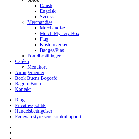
Dansk
Engelsk
Svensk
Merchandise
Merchandise
Merch Mystery Box
Flag
Klistermærker
Badges/Pins
Forudbestillinger
Caféen
Menukort
Arrangementer
Book Buens Bogcafé
Bagom Buen
Kontakt
Blog
Privatlivspolitik
Handelsbetingelser
Fødevarestyrelsens kontrolrapport
facebook
linkedin
instagram