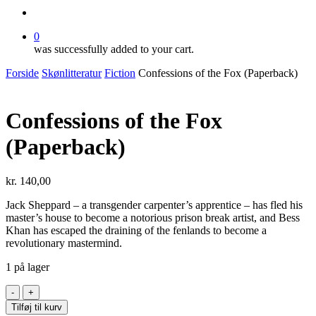
search
0
was successfully added to your cart.
Forside
Skønlitteratur
Fiction
Confessions of the Fox (Paperback)
Confessions of the Fox
(Paperback)
kr.
140,00
Jack Sheppard – a transgender carpenter’s apprentice – has fled his
master’s house to become a notorious prison break artist, and Bess
Khan has escaped the draining of the fenlands to become a
revolutionary mastermind.
1 på lager
Confessions
of
Tilføj til kurv
the