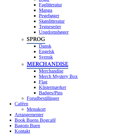
Faglitteratur
Manga
Pegebøger
Skønlitteratur
Tegneserier
Ungdomsbøger
SPROG
Dansk
Engelsk
Svensk
MERCHANDISE
Merchandise
Merch Mystery Box
Flag
Klistermærker
Badges/Pins
Forudbestillinger
Caféen
Menukort
Arrangementer
Book Buens Bogcafé
Bagom Buen
Kontakt