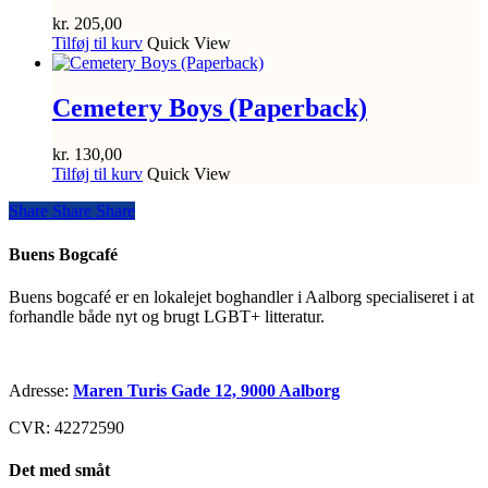
kr.
205,00
Tilføj til kurv
Quick View
Cemetery Boys (Paperback)
kr.
130,00
Tilføj til kurv
Quick View
Share
Share
Share
Share
Buens Bogcafé
Buens bogcafé er en lokalejet boghandler i Aalborg specialiseret i at
forhandle både nyt og brugt LGBT+ litteratur.
Adresse:
Maren Turis Gade 12, 9000 Aalborg
CVR: 42272590
Det med småt