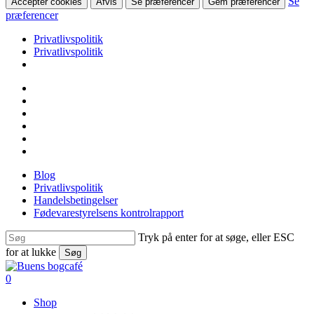
Se
Accepter cookies
Afvis
Se præferencer
Gem præferencer
præferencer
Privatlivspolitik
Privatlivspolitik
Skip
facebook
to
linkedin
main
instagram
content
tiktok
phone
email
Blog
Privatlivspolitik
Handelsbetingelser
Fødevarestyrelsens kontrolrapport
Tryk på enter for at søge, eller ESC
for at lukke
Søg
Close
Search
search
0
Menu
Shop