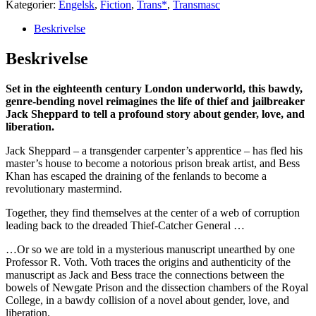
Kategorier:
Engelsk
,
Fiction
,
Trans*
,
Transmasc
Fox
(Paperback)
Beskrivelse
antal
Beskrivelse
Set in the eighteenth century London underworld, this bawdy,
genre-bending novel reimagines the life of thief and jailbreaker
Jack Sheppard to tell a profound story about gender, love, and
liberation.
Jack Sheppard – a transgender carpenter’s apprentice – has fled his
master’s house to become a notorious prison break artist, and Bess
Khan has escaped the draining of the fenlands to become a
revolutionary mastermind.
Together, they find themselves at the center of a web of corruption
leading back to the dreaded Thief-Catcher General …
…Or so we are told in a mysterious manuscript unearthed by one
Professor R. Voth. Voth traces the origins and authenticity of the
manuscript as Jack and Bess trace the connections between the
bowels of Newgate Prison and the dissection chambers of the Royal
College, in a bawdy collision of a novel about gender, love, and
liberation.