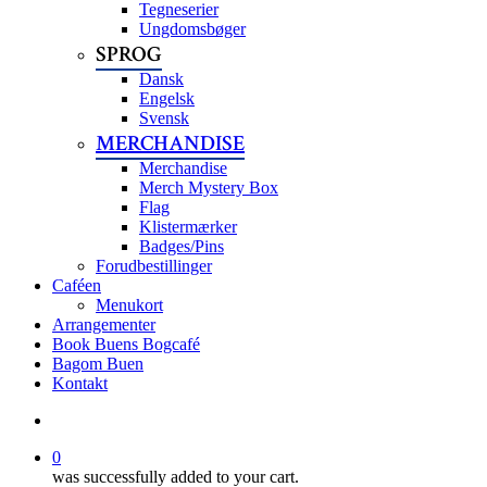
Tegneserier
Ungdomsbøger
SPROG
Dansk
Engelsk
Svensk
MERCHANDISE
Merchandise
Merch Mystery Box
Flag
Klistermærker
Badges/Pins
Forudbestillinger
Caféen
Menukort
Arrangementer
Book Buens Bogcafé
Bagom Buen
Kontakt
search
0
was successfully added to your cart.