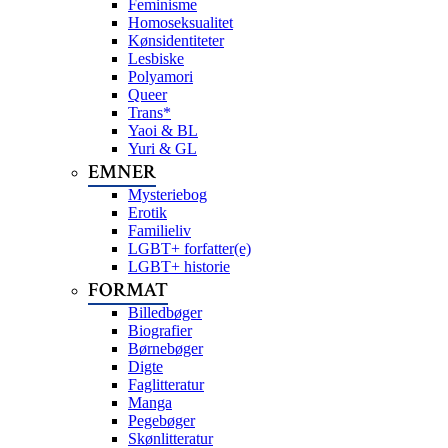
Feminisme
Homoseksualitet
Kønsidentiteter
Lesbiske
Polyamori
Queer
Trans*
Yaoi & BL
Yuri & GL
EMNER
Mysteriebog
Erotik
Familieliv
LGBT+ forfatter(e)
LGBT+ historie
FORMAT
Billedbøger
Biografier
Børnebøger
Digte
Faglitteratur
Manga
Pegebøger
Skønlitteratur