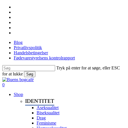
Skip
facebook
to
linkedin
main
instagram
content
tiktok
phone
email
Blog
Privatlivspolitik
Handelsbetingelser
Fødevarestyrelsens kontrolrapport
Tryk på enter for at søge, eller ESC
for at lukke
Søg
Close
Search
search
0
Menu
Shop
IDENTITET
Aseksualitet
Biseksualitet
Drag
Feminisme