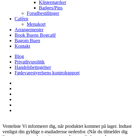
Klistermærker
Badges/Pins
Forudbestillinger
Caféen
Menukort
Arrangementer
Book Buens Bogcafé
Bagom Buen
Kontakt
Blog
Privatlivspolitik
Handelsbetingelser
Fødevarestyrelsens kontrolrapport
facebook
linkedin
instagram
tiktok
phone
email
Venteliste
Vi informerer dig, når produktet kommer på lager. Indtast
venligst din gyldige e-mailadresse nedenfor. (Når du tilmelder dig