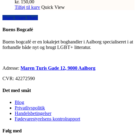
kr.
150,00
Tilføj til kurv
Quick View
Share
Share
Share
Share
Buens Bogcafé
Buens bogcafé er en lokalejet boghandler i Aalborg specialiseret i at
forhandle både nyt og brugt LGBT+ litteratur.
Adresse:
Maren Turis Gade 12, 9000 Aalborg
CVR: 42272590
Det med småt
Blog
Privatlivspolitik
Handelsbetingelser
Fødevarestyrelsens kontrolrapport
Følg med