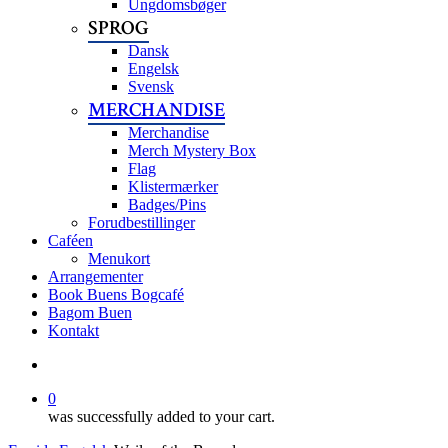
Ungdomsbøger
SPROG
Dansk
Engelsk
Svensk
MERCHANDISE
Merchandise
Merch Mystery Box
Flag
Klistermærker
Badges/Pins
Forudbestillinger
Caféen
Menukort
Arrangementer
Book Buens Bogcafé
Bagom Buen
Kontakt
search
0
was successfully added to your cart.