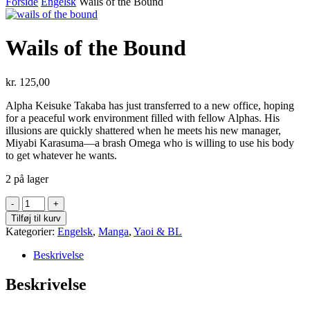
Forside
Engelsk
Wails of the Bound
Wails of the Bound
kr.
125,00
Alpha Keisuke Takaba has just transferred to a new office, hoping
for a peaceful work environment filled with fellow Alphas. His
illusions are quickly shattered when he meets his new manager,
Miyabi Karasuma—a brash Omega who is willing to use his body
to get whatever he wants.
2 på lager
Wails
of
Tilføj til kurv
the
Kategorier:
Engelsk
,
Manga
,
Yaoi & BL
Bound
antal
Beskrivelse
Beskrivelse