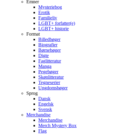
Emner
Mysteriebog
Erotik
Familieliv
LGBT+ forfatter(e)
LGBT+ historie
Format
Billedbøger
Biografier
Børnebøger
Digte
Faglitteratur
Manga
Pegebøger
Skønlitteratur
Tegneserier
Ungdomsbøger
Sprog
Dansk
Engelsk
Svensk
Merchandise
Merchandise
Merch Mystery Box
Flag