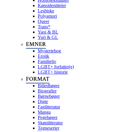
Homoseksualitet
Kønsidentiteter
Lesbiske
Polyamori
Queer
Trans*
Yaoi & BL
Yuri & GL
EMNER
Mysteriebog
Erotik
Familieliv
LGBT+ forfatter(e)
LGBT+ historie
FORMAT
Billedbøger
Biografier
Børnebøger
Digte
Faglitteratur
Manga
Pegebøger
Skønlitteratur
Tegneserier