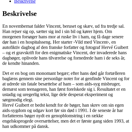
Beskrivelse
Beskrivelse
En novembernat falder Vincent, beruset og skæv, ud fra tredje sal.
Han rejser sig op, sætter sig ind i sin bil og kører hjem. Om
morgenen forsøger hans mor at ruske liv i ham, og få dage senere
dør han i en hospitalsseng. Her starter ›Vild med Vincent‹, en
autofiktiv dagbog af den franske forfatter og fotograf Hervé Guibert
– og et gravskrift for den enigmatiske Vincent, der invaderede hans
dagbøger, oplivede hans tilværelse og fornedrede ham i de seks år,
de kendte hinanden.
Det er en bog om monomant begær; efter hans død går fortælleren
baglæns gennem sine personlige noter for at genfinde Vincent og for
at udrede sin fatale besættelse af ham – som aids-syg misbruger,
dernæst som teenageren, han først forelskede sig i. Resultatet er en
ustadig og uregerlig tekst, lige dele desperat eksperiment og
sørgmodig elegi.
Hervé Guibert er bedst kendt for de bøger, han skrev om sin egen
aids-sygdom og udgav kort før sin død i 1991. I de seneste år har
forfatterens bøger nydt en genopblomstring i en række
engelsksprogede oversættelser, men det er første gang siden 1993, at
han udkommer på dansk.