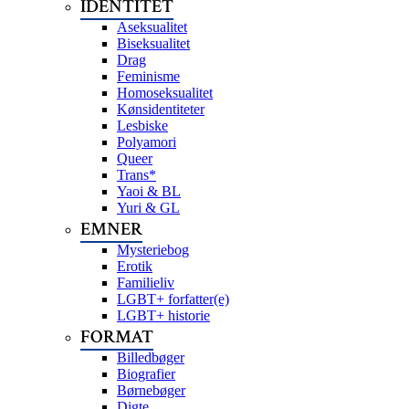
IDENTITET
Aseksualitet
Biseksualitet
Drag
Feminisme
Homoseksualitet
Kønsidentiteter
Lesbiske
Polyamori
Queer
Trans*
Yaoi & BL
Yuri & GL
EMNER
Mysteriebog
Erotik
Familieliv
LGBT+ forfatter(e)
LGBT+ historie
FORMAT
Billedbøger
Biografier
Børnebøger
Digte