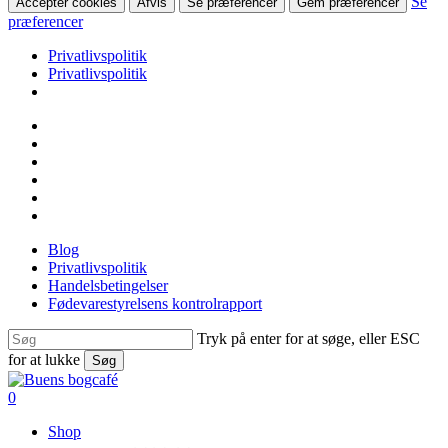
Se
Accepter cookies
Afvis
Se præferencer
Gem præferencer
præferencer
Privatlivspolitik
Privatlivspolitik
Skip
facebook
to
linkedin
main
instagram
content
tiktok
phone
email
Blog
Privatlivspolitik
Handelsbetingelser
Fødevarestyrelsens kontrolrapport
Tryk på enter for at søge, eller ESC
for at lukke
Søg
Close
Search
search
0
Menu
Shop