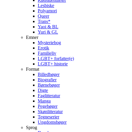
Kønsidentiteter
Lesbiske
Polyamori
Queer
Trans*
Yaoi & BL
Yuri & GL
Emner
Mysteriebog
Erotik
Familieliv
LGBT+ forfatter(e)
LGBT+ historie
Format
Billedbøger
Biografier
Børnebøger
Digte
Faglitteratur
Manga
Pegebøger
Skønlitteratur
Tegneserier
Ungdomsbøger
Sprog