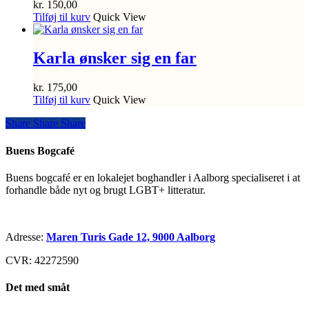
kr.
150,00
Tilføj til kurv
Quick View
Karla ønsker sig en far
kr.
175,00
Tilføj til kurv
Quick View
Share
Share
Share
Share
Buens Bogcafé
Buens bogcafé er en lokalejet boghandler i Aalborg specialiseret i at
forhandle både nyt og brugt LGBT+ litteratur.
Adresse:
Maren Turis Gade 12, 9000 Aalborg
CVR: 42272590
Det med småt