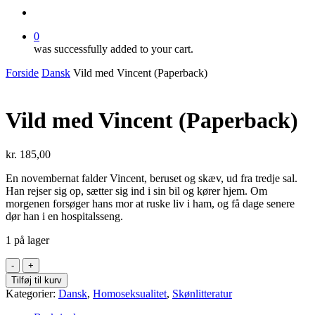
search
0
was successfully added to your cart.
Forside
Dansk
Vild med Vincent (Paperback)
Vild med Vincent (Paperback)
kr.
185,00
En novembernat falder Vincent, beruset og skæv, ud fra tredje sal.
Han rejser sig op, sætter sig ind i sin bil og kører hjem. Om
morgenen forsøger hans mor at ruske liv i ham, og få dage senere
dør han i en hospitalsseng.
1 på lager
Vild
med
Tilføj til kurv
Vincent
Kategorier:
Dansk
,
Homoseksualitet
,
Skønlitteratur
(Paperback)
antal