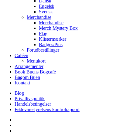
Dansk
Engelsk
Svensk
Merchandise
Merchandise
Merch Mystery Box
Flag
Klistermærker
Badges/Pins
Forudbestillinger
Caféen
Menukort
Arrangementer
Book Buens Bogcafé
Bagom Buen
Kontakt
Blog
Privatlivspolitik
Handelsbetingelser
Fødevarestyrelsens kontrolrapport
facebook
linkedin
instagram
tiktok