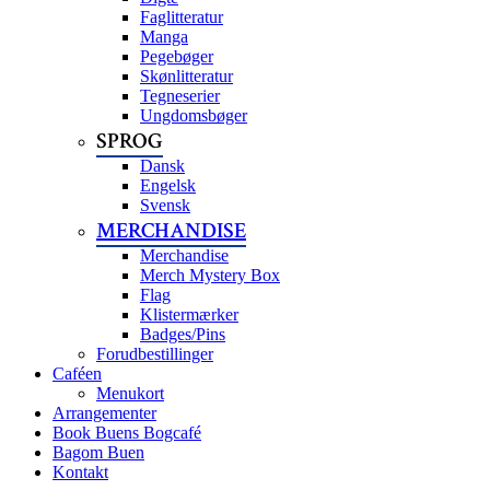
Faglitteratur
Manga
Pegebøger
Skønlitteratur
Tegneserier
Ungdomsbøger
SPROG
Dansk
Engelsk
Svensk
MERCHANDISE
Merchandise
Merch Mystery Box
Flag
Klistermærker
Badges/Pins
Forudbestillinger
Caféen
Menukort
Arrangementer
Book Buens Bogcafé
Bagom Buen
Kontakt