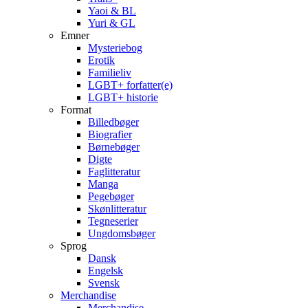
Yaoi & BL
Yuri & GL
Emner
Mysteriebog
Erotik
Familieliv
LGBT+ forfatter(e)
LGBT+ historie
Format
Billedbøger
Biografier
Børnebøger
Digte
Faglitteratur
Manga
Pegebøger
Skønlitteratur
Tegneserier
Ungdomsbøger
Sprog
Dansk
Engelsk
Svensk
Merchandise
Merchandise