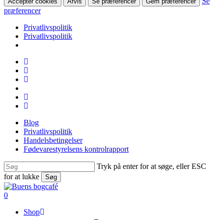
Se
Accepter cookies
Afvis
Se præferencer
Gem præferencer
præferencer
Privatlivspolitik
Privatlivspolitik
Skip
facebook
to
linkedin
main
instagram
content
tiktok
phone
email
Blog
Privatlivspolitik
Handelsbetingelser
Fødevarestyrelsens kontrolrapport
Tryk på enter for at søge, eller ESC
for at lukke
Søg
Close
Search
search
0
Menu
Shop