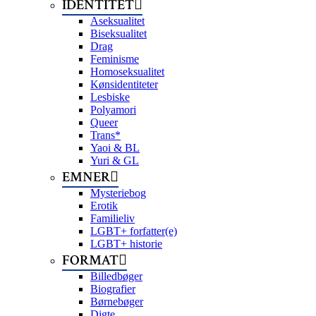
IDENTITET
Aseksualitet
Biseksualitet
Drag
Feminisme
Homoseksualitet
Kønsidentiteter
Lesbiske
Polyamori
Queer
Trans*
Yaoi & BL
Yuri & GL
EMNER
Mysteriebog
Erotik
Familieliv
LGBT+ forfatter(e)
LGBT+ historie
FORMAT
Billedbøger
Biografier
Børnebøger
Digte