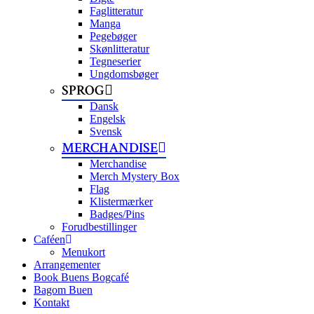
Faglitteratur
Manga
Pegebøger
Skønlitteratur
Tegneserier
Ungdomsbøger
SPROG
Dansk
Engelsk
Svensk
MERCHANDISE
Merchandise
Merch Mystery Box
Flag
Klistermærker
Badges/Pins
Forudbestillinger
Caféen
Menukort
Arrangementer
Book Buens Bogcafé
Bagom Buen
Kontakt