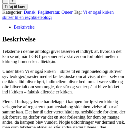
er
Tilføj til kurv
også
Kategorier:
Dansk
,
Faglitteratur
,
Queer
Tag:
Vi er også kirken
kirken
skitser til en regnbueteologi
-
Skitser
Beskrivelse
til
en
Beskrivelse
regnbueteologi
(Paperback)
Teksterne i denne antologi giver læseren et indtryk af, hvordan det
antal
kan se ud, når LGBT-personer selv skriver om forholdet mellem
kirke og homoseksualitet/køn.
Under titlen Vi er også kirken – skitse til en regnbueteologi skriver
syv teologer/præster med et fælles ønske om at vise, at de – selv om
de ikke altid bliver hørt, indimellem bliver bedt om at være stille og
ofte bliver talt om som nogle, der står og venter på at blive lukket
ind i kirken – faktisk allerede er kirken.
Flere af bidragsyderne har deltaget i kampen for først en kirkelig
velsignelse af registreret partnerskab og sidenhen vielse af par af
samme køn. Det har til tider været hårdt og nedslidende for dem, der
gik forrest, og derfor var det en stor forløsning for dem og mange
andre, da kampen blev vundet. Nogle udfordringer var dermed væk,
men som teksterne afspejler, står andre stadig tilbage i dag.