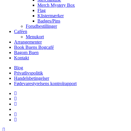
Merch Mystery Box
Flag
Klistermærker
Badges/Pins
Forudbestillinger
Caféen
Menukort
Arrangementer
Book Buens Bogcafé
Bagom Buen
Kontakt
Blog
Privatlivspolitik
Handelsbetingelser
Fødevarestyrelsens kontrolrapport
facebook
linkedin
instagram
tiktok
phone
email