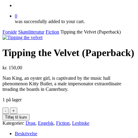
search
0
was successfully added to your cart.
Forside
Skønlitteratur
Fiction
Tipping the Velvet (Paperback)
Tipping the Velvet (Paperback)
kr.
150,00
Nan King, an oyster girl, is captivated by the music hall
phenomenon Kitty Butler, a male impersonator extraordinaire
treading the boards in Canterbury.
1 på lager
Tipping
the
Tilføj til kurv
Velvet
Kategorier:
Drag
,
Engelsk
,
Fiction
,
Lesbiske
(Paperback)
antal
Beskrivelse