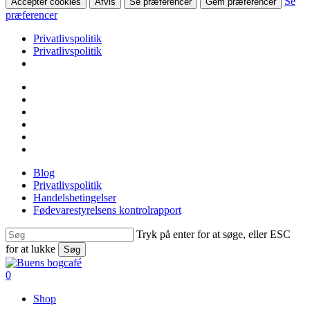
Se
Accepter cookies
Afvis
Se præferencer
Gem præferencer
præferencer
Privatlivspolitik
Privatlivspolitik
Skip
facebook
to
linkedin
main
instagram
content
tiktok
phone
email
Blog
Privatlivspolitik
Handelsbetingelser
Fødevarestyrelsens kontrolrapport
Tryk på enter for at søge, eller ESC
for at lukke
Søg
Close
Search
search
0
Menu
Shop