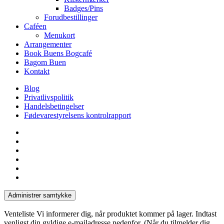
Badges/Pins
Forudbestillinger
Caféen
Menukort
Arrangementer
Book Buens Bogcafé
Bagom Buen
Kontakt
Blog
Privatlivspolitik
Handelsbetingelser
Fødevarestyrelsens kontrolrapport
facebook
linkedin
instagram
tiktok
phone
email
Administrer samtykke
Venteliste
Vi informerer dig, når produktet kommer på lager. Indtast
venligst din gyldige e-mailadresse nedenfor. (Når du tilmelder dig