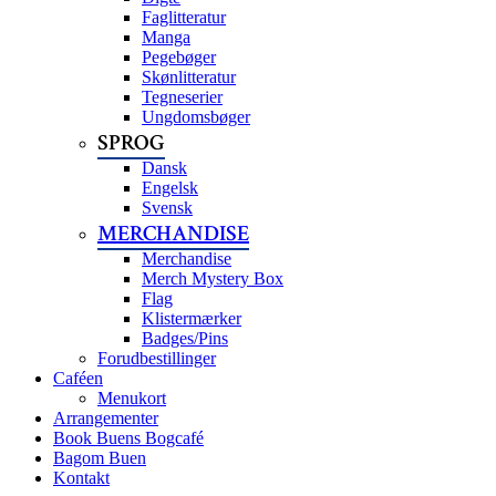
Faglitteratur
Manga
Pegebøger
Skønlitteratur
Tegneserier
Ungdomsbøger
SPROG
Dansk
Engelsk
Svensk
MERCHANDISE
Merchandise
Merch Mystery Box
Flag
Klistermærker
Badges/Pins
Forudbestillinger
Caféen
Menukort
Arrangementer
Book Buens Bogcafé
Bagom Buen
Kontakt