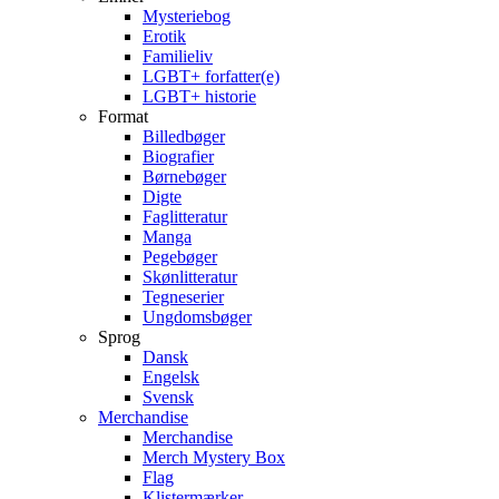
Mysteriebog
Erotik
Familieliv
LGBT+ forfatter(e)
LGBT+ historie
Format
Billedbøger
Biografier
Børnebøger
Digte
Faglitteratur
Manga
Pegebøger
Skønlitteratur
Tegneserier
Ungdomsbøger
Sprog
Dansk
Engelsk
Svensk
Merchandise
Merchandise
Merch Mystery Box
Flag
Klistermærker