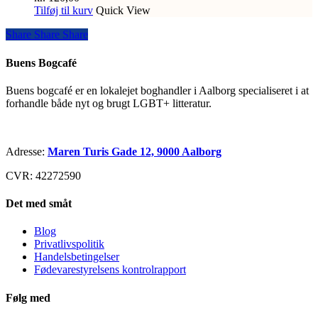
Tilføj til kurv
Quick View
Share
Share
Share
Share
Buens Bogcafé
Buens bogcafé er en lokalejet boghandler i Aalborg specialiseret i at
forhandle både nyt og brugt LGBT+ litteratur.
Adresse:
Maren Turis Gade 12, 9000 Aalborg
CVR: 42272590
Det med småt
Blog
Privatlivspolitik
Handelsbetingelser
Fødevarestyrelsens kontrolrapport
Følg med