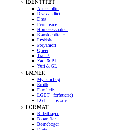
IDENTITET
Aseksualitet
Biseksualitet
Drag
Feminisme
Homoseksualitet
Kønsidentiteter
Lesbiske
Polyamori
Queer
Trans*
Yaoi & BL
Yuri & GL
EMNER
Mysteriebog
Erotik
Familieliv
LGBT+ forfatter(e)
LGBT+ historie
FORMAT
Billedbøger
Biografier
Børnebøger
Digte