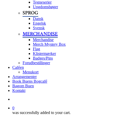
Tegneserier
Ungdomsbøger
SPROG
Dansk
Engelsk
Svensk
MERCHANDISE
Merchandise
Merch Mystery Box
Flag
Klistermærker
Badges/Pins
Forudbestillinger
Caféen
Menukort
Arrangementer
Book Buens Bogcafé
Bagom Buen
Kontakt
search
0
was successfully added to your cart.