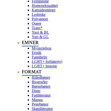
Feminisme
Homoseksualitet
Kønsidentiteter
Lesbiske
Polyamori
Queer
Trans*
Yaoi & BL
Yuri & GL
EMNER
Mysteriebog
Erotik
Familieliv
LGBT+ forfatter(e)
LGBT+ historie
FORMAT
Billedbøger
Biografier
Børnebøger
Digte
Faglitteratur
Manga
Pegebøger
Skønlitteratur