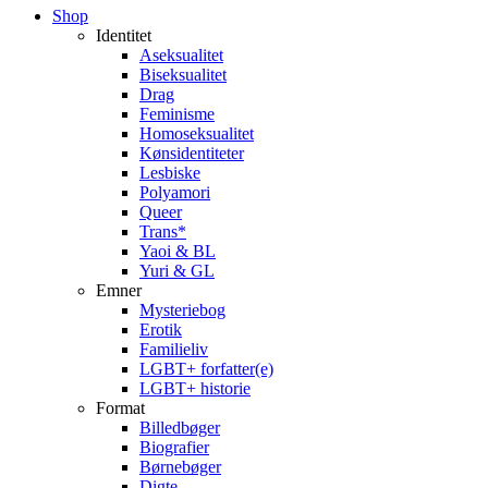
Close
Shop
Menu
Identitet
Aseksualitet
Biseksualitet
Drag
Feminisme
Homoseksualitet
Kønsidentiteter
Lesbiske
Polyamori
Queer
Trans*
Yaoi & BL
Yuri & GL
Emner
Mysteriebog
Erotik
Familieliv
LGBT+ forfatter(e)
LGBT+ historie
Format
Billedbøger
Biografier
Børnebøger
Digte