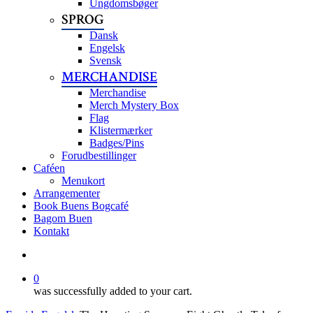
Ungdomsbøger
SPROG
Dansk
Engelsk
Svensk
MERCHANDISE
Merchandise
Merch Mystery Box
Flag
Klistermærker
Badges/Pins
Forudbestillinger
Caféen
Menukort
Arrangementer
Book Buens Bogcafé
Bagom Buen
Kontakt
search
0
was successfully added to your cart.