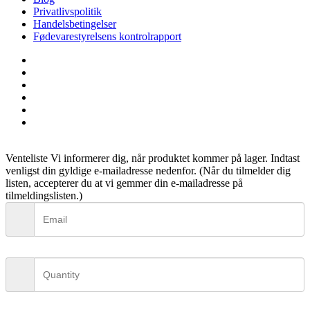
Privatlivspolitik
Handelsbetingelser
Fødevarestyrelsens kontrolrapport
facebook
linkedin
instagram
tiktok
phone
email
Venteliste
Vi informerer dig, når produktet kommer på lager. Indtast
venligst din gyldige e-mailadresse nedenfor. (Når du tilmelder dig
listen, accepterer du at vi gemmer din e-mailadresse på
tilmeldingslisten.)