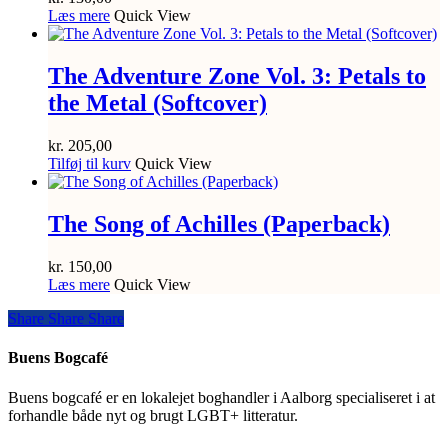
Læs mere
Quick View
The Adventure Zone Vol. 3: Petals to
the Metal (Softcover)
kr.
205,00
Tilføj til kurv
Quick View
The Song of Achilles (Paperback)
kr.
150,00
Læs mere
Quick View
Share
Share
Share
Share
Buens Bogcafé
Buens bogcafé er en lokalejet boghandler i Aalborg specialiseret i at
forhandle både nyt og brugt LGBT+ litteratur.