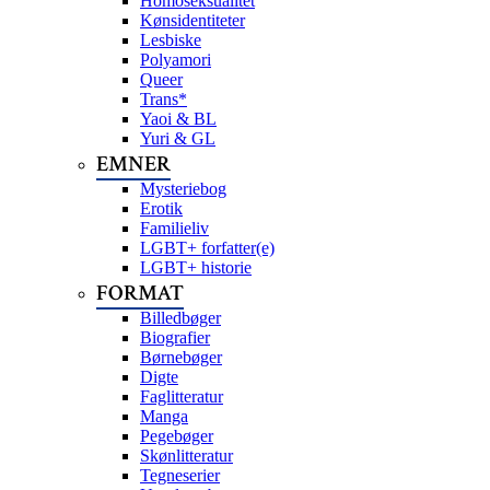
Homoseksualitet
Kønsidentiteter
Lesbiske
Polyamori
Queer
Trans*
Yaoi & BL
Yuri & GL
EMNER
Mysteriebog
Erotik
Familieliv
LGBT+ forfatter(e)
LGBT+ historie
FORMAT
Billedbøger
Biografier
Børnebøger
Digte
Faglitteratur
Manga
Pegebøger
Skønlitteratur
Tegneserier