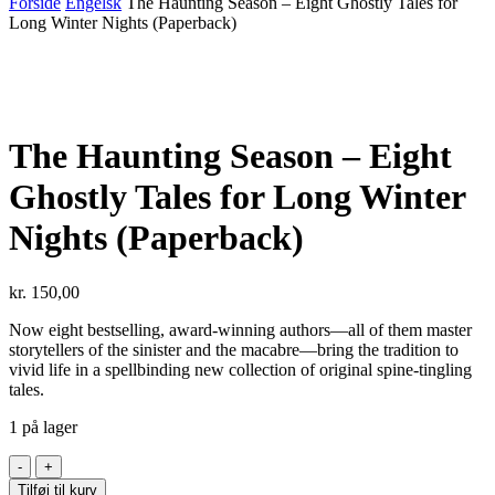
Forside
Engelsk
The Haunting Season – Eight Ghostly Tales for
Long Winter Nights (Paperback)
The Haunting Season – Eight
Ghostly Tales for Long Winter
Nights (Paperback)
kr.
150,00
Now eight bestselling, award-winning authors—all of them master
storytellers of the sinister and the macabre—bring the tradition to
vivid life in a spellbinding new collection of original spine-tingling
tales.
1 på lager
The
Haunting
Tilføj til kurv