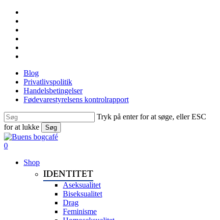
Skip
facebook
to
linkedin
main
instagram
content
tiktok
phone
email
Blog
Privatlivspolitik
Handelsbetingelser
Fødevarestyrelsens kontrolrapport
Tryk på enter for at søge, eller ESC
for at lukke
Søg
Close
Search
search
0
Menu
Shop
IDENTITET
Aseksualitet
Biseksualitet
Drag
Feminisme