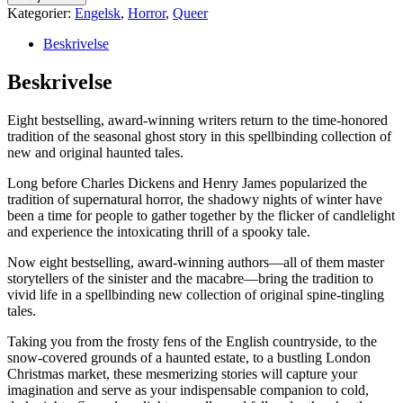
Season
Kategorier:
Engelsk
,
Horror
,
Queer
-
Eight
Beskrivelse
Ghostly
Tales
Beskrivelse
for
Long
Eight bestselling, award-winning writers return to the time-honored
Winter
tradition of the seasonal ghost story in this spellbinding collection of
Nights
new and original haunted tales.
(Paperback)
antal
Long before Charles Dickens and Henry James popularized the
tradition of supernatural horror, the shadowy nights of winter have
been a time for people to gather together by the flicker of candlelight
and experience the intoxicating thrill of a spooky tale.
Now eight bestselling, award-winning authors—all of them master
storytellers of the sinister and the macabre—bring the tradition to
vivid life in a spellbinding new collection of original spine-tingling
tales.
Taking you from the frosty fens of the English countryside, to the
snow-covered grounds of a haunted estate, to a bustling London
Christmas market, these mesmerizing stories will capture your
imagination and serve as your indispensable companion to cold,