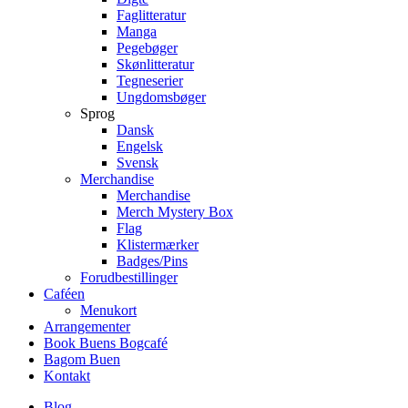
Faglitteratur
Manga
Pegebøger
Skønlitteratur
Tegneserier
Ungdomsbøger
Sprog
Dansk
Engelsk
Svensk
Merchandise
Merchandise
Merch Mystery Box
Flag
Klistermærker
Badges/Pins
Forudbestillinger
Caféen
Menukort
Arrangementer
Book Buens Bogcafé
Bagom Buen
Kontakt
Blog