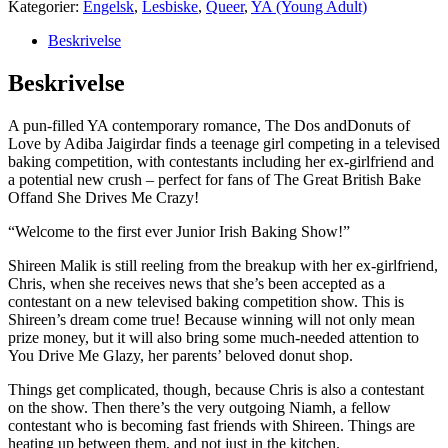
Kategorier:
Engelsk
,
Lesbiske
,
Queer
,
YA (Young Adult)
Donuts
of
Beskrivelse
Love
(Paperback)
Beskrivelse
antal
A pun-filled YA contemporary romance,
The Dos and
Donuts of
Love
by Adiba Jaigirdar finds a teenage girl competing in a televised
baking competition, with contestants including her ex-girlfriend and
a potential new crush – perfect for fans of
The
Great British Bake
Off
and
She Drives Me Crazy
!
“Welcome to the first ever Junior Irish Baking Show!”
Shireen Malik is still reeling from the breakup with her ex-girlfriend,
Chris, when she receives news that she’s been accepted as a
contestant on a new televised baking competition show. This is
Shireen’s dream come true! Because winning will not only mean
prize money, but it will also bring some much-needed attention to
You Drive Me Glazy, her parents’ beloved donut shop.
Things get complicated, though, because Chris is also a contestant
on the show. Then there’s the very outgoing Niamh, a fellow
contestant who is becoming fast friends with Shireen. Things are
heating up between them, and not just in the kitchen.