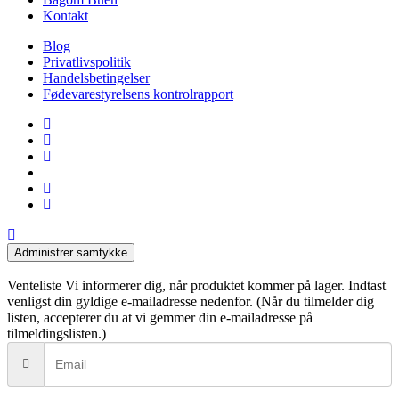
Kontakt
Blog
Privatlivspolitik
Handelsbetingelser
Fødevarestyrelsens kontrolrapport
facebook
linkedin
instagram
tiktok
phone
email
Administrer samtykke
Venteliste
Vi informerer dig, når produktet kommer på lager. Indtast
venligst din gyldige e-mailadresse nedenfor. (Når du tilmelder dig
listen, accepterer du at vi gemmer din e-mailadresse på
tilmeldingslisten.)