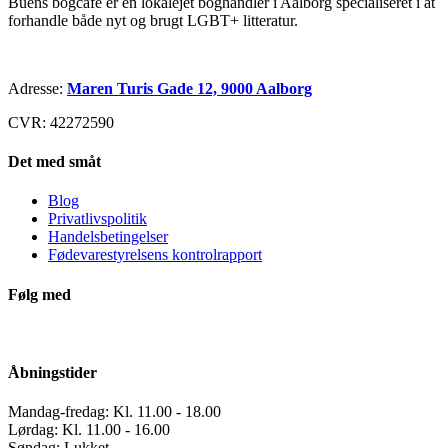
Buens bogcafé er en lokalejet boghandler i Aalborg specialiseret i at
forhandle både nyt og brugt LGBT+ litteratur.
Adresse:
Maren Turis Gade 12, 9000 Aalborg
CVR: 42272590
Det med småt
Blog
Privatlivspolitik
Handelsbetingelser
Fødevarestyrelsens kontrolrapport
Følg med
Åbningstider
Mandag-fredag: Kl. 11.00 - 18.00
Lørdag: Kl. 11.00 - 16.00
Søndag: Lukket