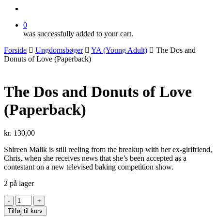
search
0
was successfully added to your cart.
Forside
Ungdomsbøger
YA (Young Adult)
The Dos and
Donuts of Love (Paperback)
The Dos and Donuts of Love
(Paperback)
kr.
130,00
Shireen Malik is still reeling from the breakup with her ex-girlfriend,
Chris, when she receives news that she’s been accepted as a
contestant on a new televised baking competition show.
2 på lager
The
Dos
Tilføj til kurv
and