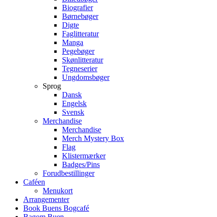
Biografier
Børnebøger
Digte
Faglitteratur
Manga
Pegebøger
Skønlitteratur
Tegneserier
Ungdomsbøger
Sprog
Dansk
Engelsk
Svensk
Merchandise
Merchandise
Merch Mystery Box
Flag
Klistermærker
Badges/Pins
Forudbestillinger
Caféen
Menukort
Arrangementer
Book Buens Bogcafé
Bagom Buen