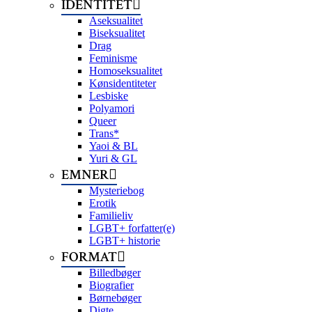
IDENTITET
Aseksualitet
Biseksualitet
Drag
Feminisme
Homoseksualitet
Kønsidentiteter
Lesbiske
Polyamori
Queer
Trans*
Yaoi & BL
Yuri & GL
EMNER
Mysteriebog
Erotik
Familieliv
LGBT+ forfatter(e)
LGBT+ historie
FORMAT
Billedbøger
Biografier
Børnebøger
Digte