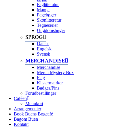
Faglitteratur
Manga
Pegebøger
Skønlitteratur
Tegneserier
Ungdomsbøger
SPROG
Dansk
Engelsk
Svensk
MERCHANDISE
Merchandise
Merch Mystery Box
Flag
Klistermærker
Badges/Pins
Forudbestillinger
Caféen
Menukort
Arrangementer
Book Buens Bogcafé
Bagom Buen
Kontakt