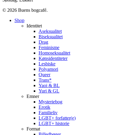
© 2026 Buens bogcafé.
Close
Shop
Menu
Identitet
Aseksualitet
Biseksualitet
Drag
Feminisme
Homoseksualitet
Kønsidentiteter
Lesbiske
Polyamori
Queer
Trans*
Yaoi & BL
Yuri & GL
Emner
Mysteriebog
Erotik
Familieliv
LGBT+ forfatter(e)
LGBT+ historie
Format
Billedbøger