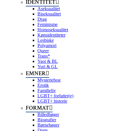
IDENTITET
Aseksualitet
Biseksualitet
Drag
Feminisme
Homoseksualitet
Kønsidentiteter
Lesbiske
Polyamori
Queer
Trans*
Yaoi & BL
Yuri & GL
EMNER
Mysteriebog
Erotik
Familieliv
LGBT+ forfatter(e)
LGBT+ historie
FORMAT
Billedbøger
Biografier
Børnebøger
Digte