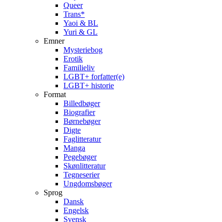
Queer
Trans*
Yaoi & BL
Yuri & GL
Emner
Mysteriebog
Erotik
Familieliv
LGBT+ forfatter(e)
LGBT+ historie
Format
Billedbøger
Biografier
Børnebøger
Digte
Faglitteratur
Manga
Pegebøger
Skønlitteratur
Tegneserier
Ungdomsbøger
Sprog
Dansk
Engelsk
Svensk