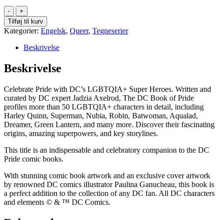
The
DC
Tilføj til kurv
Book
Kategorier:
Engelsk
,
Queer
,
Tegneserier
of
Pride
Beskrivelse
-
A
Beskrivelse
Celebration
of
Celebrate Pride with DC’s LGBTQIA+ Super Heroes. Written and
DC's
curated by DC expert Jadzia Axelrod, The DC Book of Pride
LGBTQIA+
profiles more than 50 LGBTQIA+ characters in detail, including
Characters
Harley Quinn, Superman, Nubia, Robin, Batwoman, Aqualad,
(Hardcover)
Dreamer, Green Lantern, and many more. Discover their fascinating
antal
origins, amazing superpowers, and key storylines.
This title is an indispensable and celebratory companion to the DC
Pride comic books.
With stunning comic book artwork and an exclusive cover artwork
by renowned DC comics illustrator Paulina Ganucheau, this book is
a perfect addition to the collection of any DC fan. All DC characters
and elements © & ™ DC Comics.