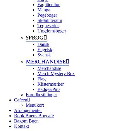
Faglitteratur
Manga
Pegebøger
Skønlitteratur
Tegneserier
Ungdomsbøger
SPROG
Dansk
Engelsk
Svensk
MERCHANDISE
Merchandise
Merch Mystery Box
Flag
Klistermærker
Badges/Pins
Forudbestillinger
Caféen
Menukort
Arrangementer
Book Buens Bogcafé
Bagom Buen
Kontakt