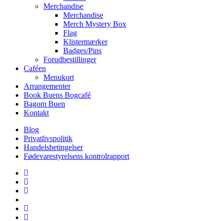
Merchandise
Merchandise
Merch Mystery Box
Flag
Klistermærker
Badges/Pins
Forudbestillinger
Caféen
Menukort
Arrangementer
Book Buens Bogcafé
Bagom Buen
Kontakt
Blog
Privatlivspolitik
Handelsbetingelser
Fødevarestyrelsens kontrolrapport
facebook
linkedin
instagram
tiktok
phone
email