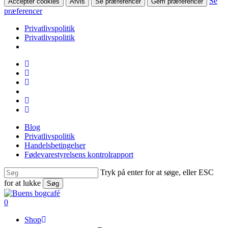
Se
Accepter cookies
Afvis
Se præferencer
Gem præferencer
præferencer
Privatlivspolitik
Privatlivspolitik
Skip
facebook
to
linkedin
main
instagram
content
tiktok
phone
email
Blog
Privatlivspolitik
Handelsbetingelser
Fødevarestyrelsens kontrolrapport
Tryk på enter for at søge, eller ESC
for at lukke
Søg
Close
Search
search
0
Menu
Shop