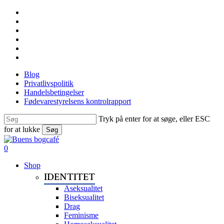
Skip
facebook
to
linkedin
main
instagram
content
tiktok
phone
email
Blog
Privatlivspolitik
Handelsbetingelser
Fødevarestyrelsens kontrolrapport
Tryk på enter for at søge, eller ESC
for at lukke
Søg
Close
Search
search
0
Menu
Shop
IDENTITET
Aseksualitet
Biseksualitet
Drag
Feminisme