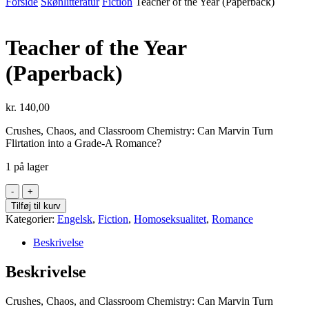
Forside
Skønlitteratur
Fiction
Teacher of the Year (Paperback)
Teacher of the Year
(Paperback)
kr.
140,00
Crushes, Chaos, and Classroom Chemistry: Can Marvin Turn
Flirtation into a Grade-A Romance?
1 på lager
Teacher
of
Tilføj til kurv
the
Kategorier:
Engelsk
,
Fiction
,
Homoseksualitet
,
Romance
Year
(Paperback)
Beskrivelse
antal
Beskrivelse
Crushes, Chaos, and Classroom Chemistry: Can Marvin Turn