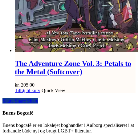
The Adventure Zone Vol. 3: Petals to
the Metal (Softcover)
kr.
205,00
Tilføj til kurv
Quick View
Share
Share
Share
Share
Buens Bogcafé
Buens bogcafé er en lokalejet boghandler i Aalborg specialiseret i at
forhandle både nyt og brugt LGBT+ litteratur.