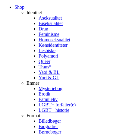
Close
Shop
Menu
Identitet
Aseksualitet
Biseksualitet
Drag
Feminisme
Homoseksualitet
Kønsidentiteter
Lesbiske
Polyamori
Queer
Trans*
Yaoi & BL
Yuri & GL
Emner
Mysteriebog
Erotik
Familieliv
LGBT+ forfatter(e)
LGBT+ historie
Format
Billedbøger
Biografier
Børnebøger