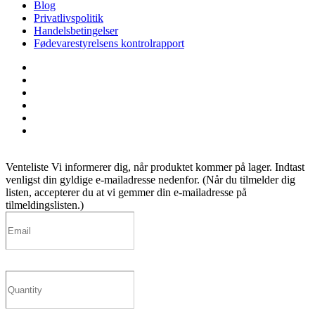
Blog
Privatlivspolitik
Handelsbetingelser
Fødevarestyrelsens kontrolrapport
facebook
linkedin
instagram
tiktok
phone
email
Venteliste
Vi informerer dig, når produktet kommer på lager. Indtast
venligst din gyldige e-mailadresse nedenfor. (Når du tilmelder dig
listen, accepterer du at vi gemmer din e-mailadresse på
tilmeldingslisten.)