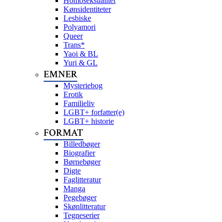
Homoseksualitet
Kønsidentiteter
Lesbiske
Polyamori
Queer
Trans*
Yaoi & BL
Yuri & GL
EMNER
Mysteriebog
Erotik
Familieliv
LGBT+ forfatter(e)
LGBT+ historie
FORMAT
Billedbøger
Biografier
Børnebøger
Digte
Faglitteratur
Manga
Pegebøger
Skønlitteratur
Tegneserier