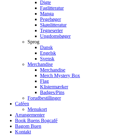
Digte
Faglitteratur
Manga
Pegebøger
Skønlitteratur
Tegneserier
Ungdomsbøger
Sprog
Dansk
Engelsk
Svensk
Merchandise
Merchandise
Merch Mystery Box
Flag
Klistermærker
Badges/Pins
Forudbestillinger
Caféen
Menukort
Arrangementer
Book Buens Bogcafé
Bagom Buen
Kontakt