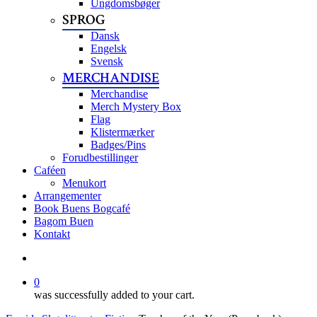
Ungdomsbøger
SPROG
Dansk
Engelsk
Svensk
MERCHANDISE
Merchandise
Merch Mystery Box
Flag
Klistermærker
Badges/Pins
Forudbestillinger
Caféen
Menukort
Arrangementer
Book Buens Bogcafé
Bagom Buen
Kontakt
search
0
was successfully added to your cart.