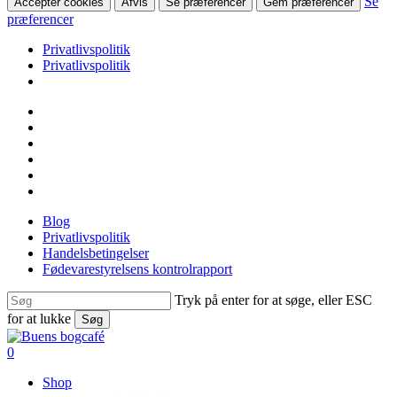
Se
Accepter cookies
Afvis
Se præferencer
Gem præferencer
præferencer
Privatlivspolitik
Privatlivspolitik
Skip
facebook
to
linkedin
main
instagram
content
tiktok
phone
email
Blog
Privatlivspolitik
Handelsbetingelser
Fødevarestyrelsens kontrolrapport
Tryk på enter for at søge, eller ESC
for at lukke
Søg
Close
Search
search
0
Menu
Shop