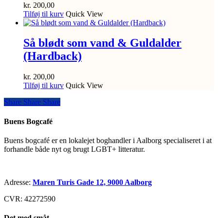
kr.
200,00
Tilføj til kurv
Quick View
Så blødt som vand & Guldalder
(Hardback)
kr.
200,00
Tilføj til kurv
Quick View
Share
Share
Share
Share
Buens Bogcafé
Buens bogcafé er en lokalejet boghandler i Aalborg specialiseret i at
forhandle både nyt og brugt LGBT+ litteratur.
Adresse:
Maren Turis Gade 12, 9000 Aalborg
CVR: 42272590
Det med småt