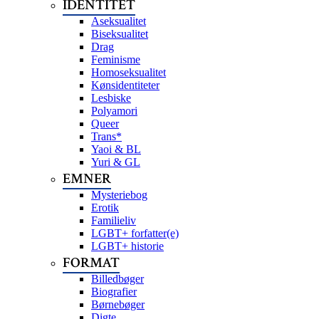
IDENTITET
Aseksualitet
Biseksualitet
Drag
Feminisme
Homoseksualitet
Kønsidentiteter
Lesbiske
Polyamori
Queer
Trans*
Yaoi & BL
Yuri & GL
EMNER
Mysteriebog
Erotik
Familieliv
LGBT+ forfatter(e)
LGBT+ historie
FORMAT
Billedbøger
Biografier
Børnebøger
Digte