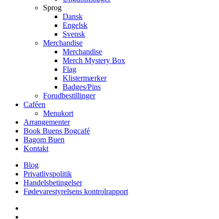
Sprog
Dansk
Engelsk
Svensk
Merchandise
Merchandise
Merch Mystery Box
Flag
Klistermærker
Badges/Pins
Forudbestillinger
Caféen
Menukort
Arrangementer
Book Buens Bogcafé
Bagom Buen
Kontakt
Blog
Privatlivspolitik
Handelsbetingelser
Fødevarestyrelsens kontrolrapport
facebook
linkedin