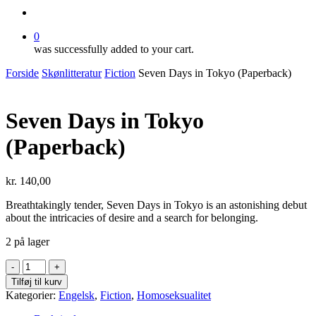
search
0
was successfully added to your cart.
Forside
Skønlitteratur
Fiction
Seven Days in Tokyo (Paperback)
Seven Days in Tokyo
(Paperback)
kr.
140,00
Breathtakingly tender, Seven Days in Tokyo is an astonishing debut
about the intricacies of desire and a search for belonging.
2 på lager
Seven
Days
Tilføj til kurv
in
Kategorier:
Engelsk
,
Fiction
,
Homoseksualitet
Tokyo
(Paperback)