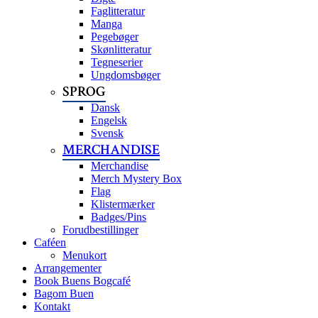
Faglitteratur
Manga
Pegebøger
Skønlitteratur
Tegneserier
Ungdomsbøger
SPROG
Dansk
Engelsk
Svensk
MERCHANDISE
Merchandise
Merch Mystery Box
Flag
Klistermærker
Badges/Pins
Forudbestillinger
Caféen
Menukort
Arrangementer
Book Buens Bogcafé
Bagom Buen
Kontakt