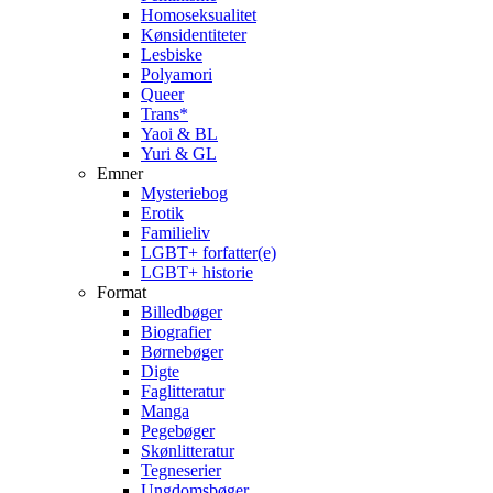
Homoseksualitet
Kønsidentiteter
Lesbiske
Polyamori
Queer
Trans*
Yaoi & BL
Yuri & GL
Emner
Mysteriebog
Erotik
Familieliv
LGBT+ forfatter(e)
LGBT+ historie
Format
Billedbøger
Biografier
Børnebøger
Digte
Faglitteratur
Manga
Pegebøger
Skønlitteratur
Tegneserier
Ungdomsbøger