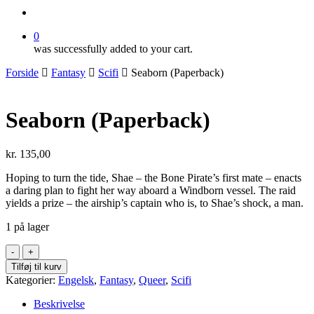
search
0
was successfully added to your cart.
Forside
Fantasy
Scifi
Seaborn (Paperback)
Seaborn (Paperback)
kr.
135,00
Hoping to turn the tide, Shae – the Bone Pirate’s first mate – enacts
a daring plan to fight her way aboard a Windborn vessel. The raid
yields a prize – the airship’s captain who is, to Shae’s shock, a man.
1 på lager
Seaborn
(Paperback)
Tilføj til kurv
antal
Kategorier:
Engelsk
,
Fantasy
,
Queer
,
Scifi
Beskrivelse