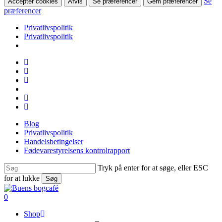
Se
Accepter cookies
Afvis
Se præferencer
Gem præferencer
præferencer
Privatlivspolitik
Privatlivspolitik
Skip
facebook
to
linkedin
main
instagram
content
tiktok
phone
email
Blog
Privatlivspolitik
Handelsbetingelser
Fødevarestyrelsens kontrolrapport
Tryk på enter for at søge, eller ESC
for at lukke
Søg
Close
Search
search
0
Menu
Shop