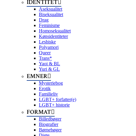
IDENTITET
Aseksualitet
Biseksualitet
Drag
Feminisme
Homoseksualitet
Kønsidentiteter
Lesbiske
Polyamori
Queer
Trans*
Yaoi & BL
Yuri & GL
EMNER
Mysteriebog
Erotik
Familieliv
LGBT+ forfatter(e)
LGBT+ historie
FORMAT
Billedbøger
Biografier
Børnebøger
Digte