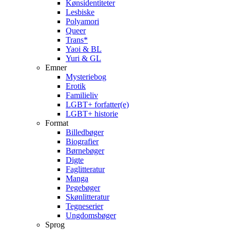
Kønsidentiteter
Lesbiske
Polyamori
Queer
Trans*
Yaoi & BL
Yuri & GL
Emner
Mysteriebog
Erotik
Familieliv
LGBT+ forfatter(e)
LGBT+ historie
Format
Billedbøger
Biografier
Børnebøger
Digte
Faglitteratur
Manga
Pegebøger
Skønlitteratur
Tegneserier
Ungdomsbøger
Sprog