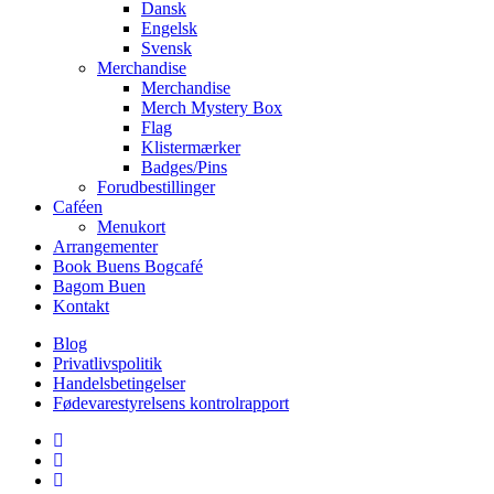
Dansk
Engelsk
Svensk
Merchandise
Merchandise
Merch Mystery Box
Flag
Klistermærker
Badges/Pins
Forudbestillinger
Caféen
Menukort
Arrangementer
Book Buens Bogcafé
Bagom Buen
Kontakt
Blog
Privatlivspolitik
Handelsbetingelser
Fødevarestyrelsens kontrolrapport
facebook
linkedin
instagram