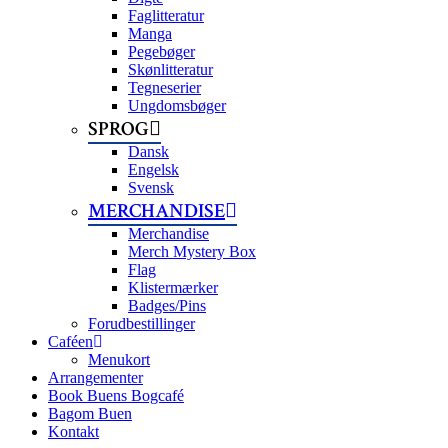
Faglitteratur
Manga
Pegebøger
Skønlitteratur
Tegneserier
Ungdomsbøger
SPROG
Dansk
Engelsk
Svensk
MERCHANDISE
Merchandise
Merch Mystery Box
Flag
Klistermærker
Badges/Pins
Forudbestillinger
Caféen
Menukort
Arrangementer
Book Buens Bogcafé
Bagom Buen
Kontakt