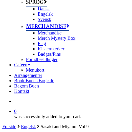
SPROG
Dansk
Engelsk
Svensk
MERCHANDISE
Merchandise
Merch Mystery Box
Flag
Klistermærker
Badges/Pins
Forudbestillinger
Caféen
Menukort
Arrangementer
Book Buens Bogcafé
Bagom Buen
Kontakt
search
0
was successfully added to your cart.
Forside
Engelsk
Sasaki and Miyano. Vol 9