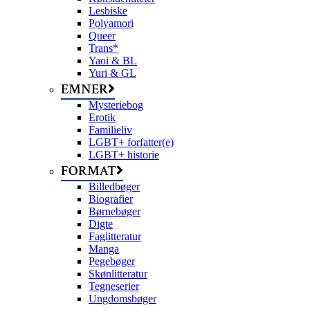
Lesbiske
Polyamori
Queer
Trans*
Yaoi & BL
Yuri & GL
EMNER
Mysteriebog
Erotik
Familieliv
LGBT+ forfatter(e)
LGBT+ historie
FORMAT
Billedbøger
Biografier
Børnebøger
Digte
Faglitteratur
Manga
Pegebøger
Skønlitteratur
Tegneserier
Ungdomsbøger