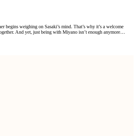
gether begins weighing on Sasaki’s mind. That’s why it’s a welcome
t together. And yet, just being with Miyano isn’t enough anymore…