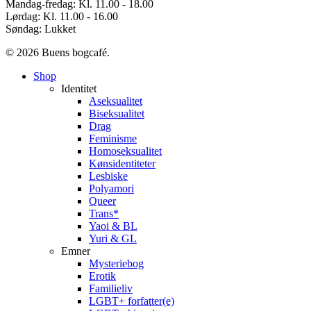
Mandag-fredag: Kl. 11.00 - 18.00
Lørdag: Kl. 11.00 - 16.00
Søndag: Lukket
© 2026 Buens bogcafé.
Close
Shop
Menu
Identitet
Aseksualitet
Biseksualitet
Drag
Feminisme
Homoseksualitet
Kønsidentiteter
Lesbiske
Polyamori
Queer
Trans*
Yaoi & BL
Yuri & GL
Emner
Mysteriebog
Erotik
Familieliv
LGBT+ forfatter(e)