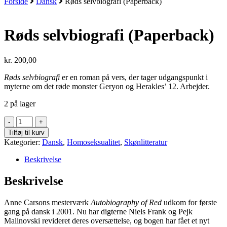
Forside
Dansk
Røds selvbiografi (Paperback)
Røds selvbiografi (Paperback)
kr.
200,00
Røds selvbiografi
er en roman på vers, der tager udgangspunkt i
myterne om det røde monster Geryon og Herakles’ 12. Arbejder.
2 på lager
Røds
selvbiografi
Tilføj til kurv
(Paperback)
Kategorier:
Dansk
,
Homoseksualitet
,
Skønlitteratur
antal
Beskrivelse
Beskrivelse
Anne Carsons mesterværk
Autobiography of Red
udkom for første
gang på dansk i 2001. Nu har digterne Niels Frank og Pejk
Malinovski revideret deres oversættelse, og bogen har fået et nyt