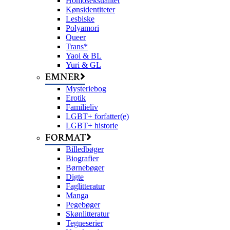
Homoseksualitet
Kønsidentiteter
Lesbiske
Polyamori
Queer
Trans*
Yaoi & BL
Yuri & GL
EMNER
Mysteriebog
Erotik
Familieliv
LGBT+ forfatter(e)
LGBT+ historie
FORMAT
Billedbøger
Biografier
Børnebøger
Digte
Faglitteratur
Manga
Pegebøger
Skønlitteratur
Tegneserier