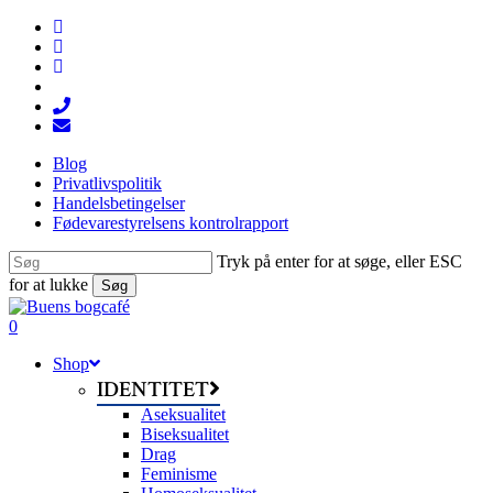
Skip
facebook
to
linkedin
main
instagram
content
tiktok
phone
email
Blog
Privatlivspolitik
Handelsbetingelser
Fødevarestyrelsens kontrolrapport
Tryk på enter for at søge, eller ESC
for at lukke
Søg
Close
Search
search
0
Menu
Shop
IDENTITET
Aseksualitet
Biseksualitet
Drag
Feminisme