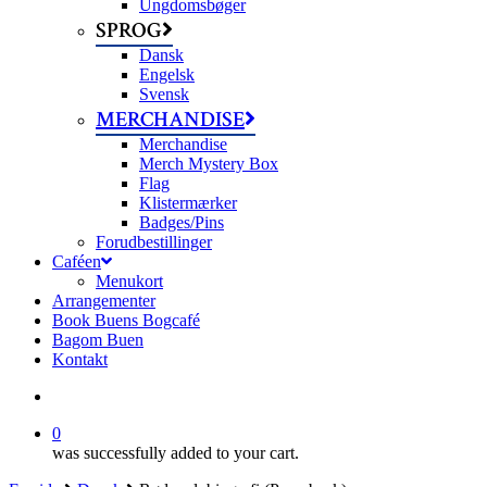
Ungdomsbøger
SPROG
Dansk
Engelsk
Svensk
MERCHANDISE
Merchandise
Merch Mystery Box
Flag
Klistermærker
Badges/Pins
Forudbestillinger
Caféen
Menukort
Arrangementer
Book Buens Bogcafé
Bagom Buen
Kontakt
search
0
was successfully added to your cart.