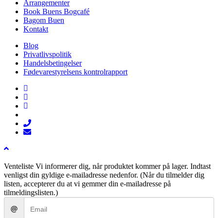
Arrangementer
Book Buens Bogcafé
Bagom Buen
Kontakt
Blog
Privatlivspolitik
Handelsbetingelser
Fødevarestyrelsens kontrolrapport
facebook
linkedin
instagram
tiktok
phone
email
Venteliste
Vi informerer dig, når produktet kommer på lager. Indtast
venligst din gyldige e-mailadresse nedenfor. (Når du tilmelder dig
listen, accepterer du at vi gemmer din e-mailadresse på
tilmeldingslisten.)