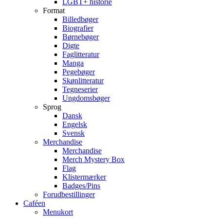
LGBT+ historie
Format
Billedbøger
Biografier
Børnebøger
Digte
Faglitteratur
Manga
Pegebøger
Skønlitteratur
Tegneserier
Ungdomsbøger
Sprog
Dansk
Engelsk
Svensk
Merchandise
Merchandise
Merch Mystery Box
Flag
Klistermærker
Badges/Pins
Forudbestillinger
Caféen
Menukort