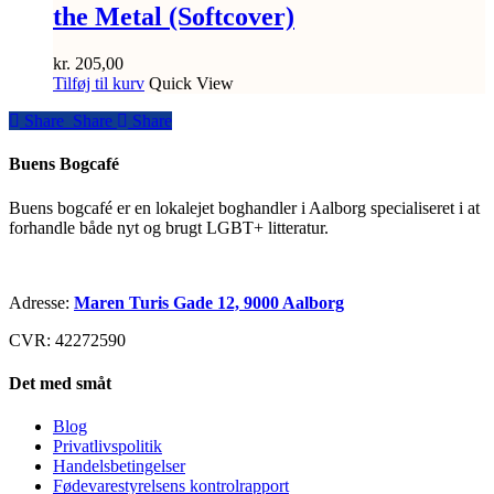
the Metal (Softcover)
kr.
205,00
Tilføj til kurv
Quick View
Share
Share
Share
Share
Buens Bogcafé
Buens bogcafé er en lokalejet boghandler i Aalborg specialiseret i at
forhandle både nyt og brugt LGBT+ litteratur.
Adresse:
Maren Turis Gade 12, 9000 Aalborg
CVR: 42272590
Det med småt
Blog
Privatlivspolitik
Handelsbetingelser
Fødevarestyrelsens kontrolrapport