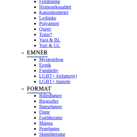
Feminisme
Homoseksualitet
Kønsidentiteter
Lesbiske
Polyamori
Queer
Trans*
Yaoi & BL
Yuri & GL
EMNER
Mysteriebog
Erotik
Familieliv
LGBT+ forfatter(e)
LGBT+ historie
FORMAT
Billedbøger
Biografier
Børnebøger
Digte
Faglitteratur
Manga
Pegebøger
Skønlitteratur