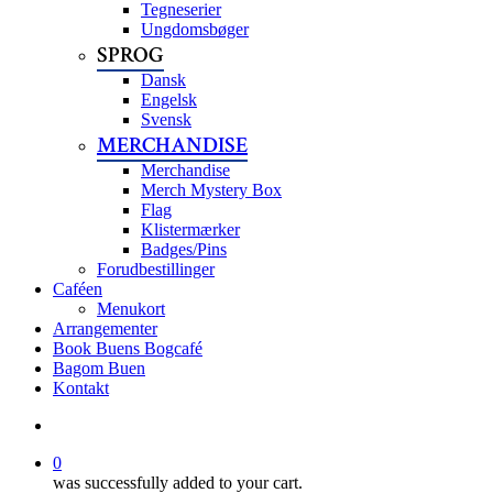
Tegneserier
Ungdomsbøger
SPROG
Dansk
Engelsk
Svensk
MERCHANDISE
Merchandise
Merch Mystery Box
Flag
Klistermærker
Badges/Pins
Forudbestillinger
Caféen
Menukort
Arrangementer
Book Buens Bogcafé
Bagom Buen
Kontakt
search
0
was successfully added to your cart.