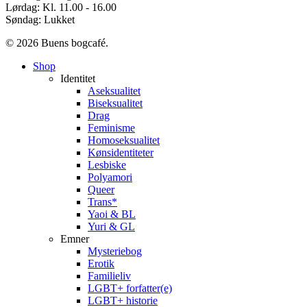
Lørdag: Kl. 11.00 - 16.00
Søndag: Lukket
© 2026 Buens bogcafé.
Close
Shop
Menu
Identitet
Aseksualitet
Biseksualitet
Drag
Feminisme
Homoseksualitet
Kønsidentiteter
Lesbiske
Polyamori
Queer
Trans*
Yaoi & BL
Yuri & GL
Emner
Mysteriebog
Erotik
Familieliv
LGBT+ forfatter(e)
LGBT+ historie