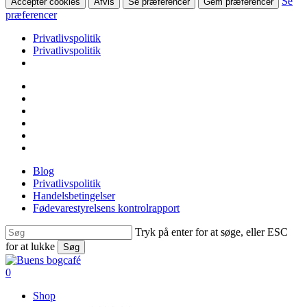
Se
Accepter cookies
Afvis
Se præferencer
Gem præferencer
præferencer
Privatlivspolitik
Privatlivspolitik
Skip
facebook
to
linkedin
main
instagram
content
tiktok
phone
email
Blog
Privatlivspolitik
Handelsbetingelser
Fødevarestyrelsens kontrolrapport
Tryk på enter for at søge, eller ESC
for at lukke
Søg
Close
Search
search
0
Menu
Shop