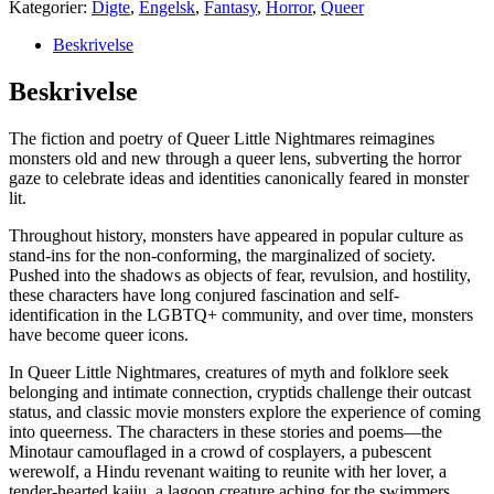
Kategorier:
Digte
,
Engelsk
,
Fantasy
,
Horror
,
Queer
(Paperback)
antal
Beskrivelse
Beskrivelse
The fiction and poetry of
Queer Little Nightmares
reimagines
monsters old and new through a queer lens, subverting the horror
gaze to celebrate ideas and identities canonically feared in monster
lit.
Throughout history, monsters have appeared in popular culture as
stand-ins for the non-conforming, the marginalized of society.
Pushed into the shadows as objects of fear, revulsion, and hostility,
these characters have long conjured fascination and self-
identification in the LGBTQ+ community, and over time, monsters
have become queer icons.
In
Queer Little Nightmares,
creatures of myth and folklore seek
belonging and intimate connection, cryptids challenge their outcast
status, and classic movie monsters explore the experience of coming
into queerness. The characters in these stories and poems—the
Minotaur camouflaged in a crowd of cosplayers, a pubescent
werewolf, a Hindu revenant waiting to reunite with her lover, a
tender-hearted kaiju, a lagoon creature aching for the swimmers