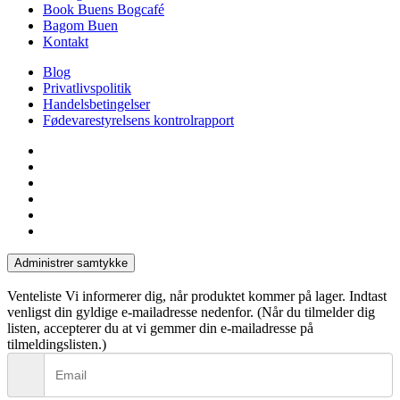
Book Buens Bogcafé
Bagom Buen
Kontakt
Blog
Privatlivspolitik
Handelsbetingelser
Fødevarestyrelsens kontrolrapport
facebook
linkedin
instagram
tiktok
phone
email
Administrer samtykke
Venteliste
Vi informerer dig, når produktet kommer på lager. Indtast
venligst din gyldige e-mailadresse nedenfor. (Når du tilmelder dig
listen, accepterer du at vi gemmer din e-mailadresse på
tilmeldingslisten.)