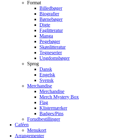
Format
Billedbøger
Biografier
Børnebøger
Digte
Faglitteratur
Manga
Pegebøger
Skønlitteratur
Tegneserier
Ungdomsbøger
Sprog
Dansk
Engelsk
Svensk
Merchandise
Merchandise
Merch Mystery Box
Flag
Klistermærker
Badges/Pins
Forudbestillinger
Caféen
Menukort
Arrangementer