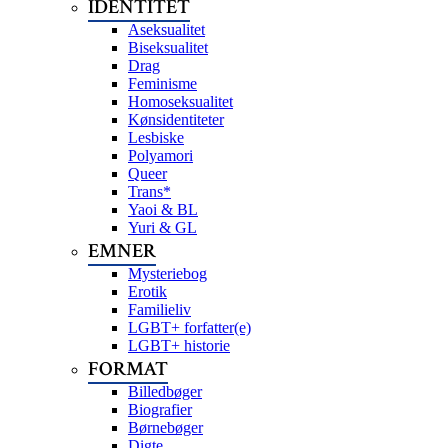
IDENTITET
Aseksualitet
Biseksualitet
Drag
Feminisme
Homoseksualitet
Kønsidentiteter
Lesbiske
Polyamori
Queer
Trans*
Yaoi & BL
Yuri & GL
EMNER
Mysteriebog
Erotik
Familieliv
LGBT+ forfatter(e)
LGBT+ historie
FORMAT
Billedbøger
Biografier
Børnebøger
Digte