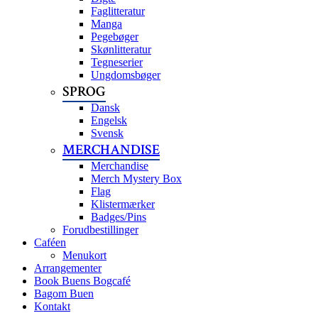
Faglitteratur
Manga
Pegebøger
Skønlitteratur
Tegneserier
Ungdomsbøger
SPROG
Dansk
Engelsk
Svensk
MERCHANDISE
Merchandise
Merch Mystery Box
Flag
Klistermærker
Badges/Pins
Forudbestillinger
Caféen
Menukort
Arrangementer
Book Buens Bogcafé
Bagom Buen
Kontakt