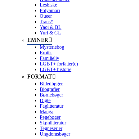
Lesbiske
Polyamori
Queer
Trans*
Yaoi & BL
Yuri & GL
EMNER
Mysteriebog
Erotik
Familieliv
LGBT+ forfatter(e)
LGBT+ historie
FORMAT
Billedbøger
Biografier
Børnebøger
Digte
Faglitteratur
Manga
Pegebøger
Skønlitteratur
Tegneserier
Ungdomsbøger