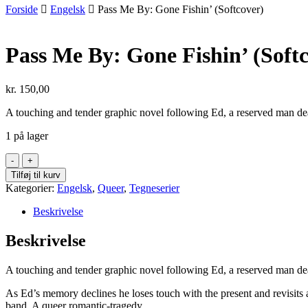
Forside
Engelsk
Pass Me By: Gone Fishin’ (Softcover)
Pass Me By: Gone Fishin’ (Soft
kr.
150,00
A touching and tender graphic novel following Ed, a reserved man de
1 på lager
Pass
Me
Tilføj til kurv
By:
Kategorier:
Engelsk
,
Queer
,
Tegneserier
Gone
Fishin'
Beskrivelse
(Softcover)
antal
Beskrivelse
A touching and tender graphic novel following Ed, a reserved man de
As Ed’s memory declines he loses touch with the present and revisits a
band. A queer romantic-tragedy.