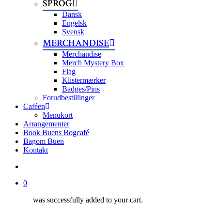
SPROG
Dansk
Engelsk
Svensk
MERCHANDISE
Merchandise
Merch Mystery Box
Flag
Klistermærker
Badges/Pins
Forudbestillinger
Caféen
Menukort
Arrangementer
Book Buens Bogcafé
Bagom Buen
Kontakt
search
0
was successfully added to your cart.