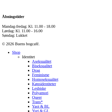
Åbningstider
Mandag-fredag: Kl. 11.00 - 18.00
Lørdag: Kl. 11.00 - 16.00
Søndag: Lukket
© 2026 Buens bogcafé.
Close
Shop
Menu
Identitet
Aseksualitet
Biseksualitet
Drag
Feminisme
Homoseksualitet
Kønsidentiteter
Lesbiske
Polyamori
Queer
Trans*
Yaoi & BL
Yuri & GL