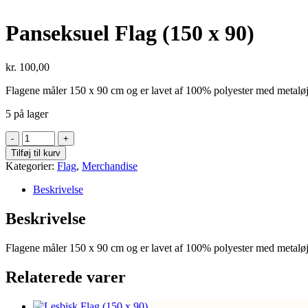
Panseksuel Flag (150 x 90)
kr.
100,00
Flagene måler 150 x 90 cm og er lavet af 100% polyester med metaløj
5 på lager
Panseksuel
Flag
Tilføj til kurv
(150
Kategorier:
Flag
,
Merchandise
x
90)
Beskrivelse
antal
Beskrivelse
Flagene måler 150 x 90 cm og er lavet af 100% polyester med metaløj
Relaterede varer