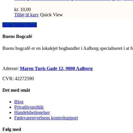
kr.
10,00
Tilføj til kurv
Quick View
Share
Share
Share
Share
Buens Bogcafé
Buens bogcafé er en lokalejet boghandler i Aalborg specialiseret i at 
Adresse:
Maren Turis Gade 12, 9000 Aalborg
CVR: 42272590
Det med småt
Blog
Privatlivspolitik
Handelsbetingelser
Fødevarestyrelsens kontrolrapport
Følg med