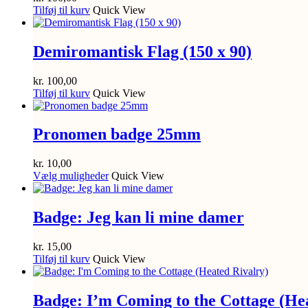
Tilføj til kurv
Quick View
Demiromantisk Flag (150 x 90)
kr.
100,00
Tilføj til kurv
Quick View
Pronomen badge 25mm
kr.
10,00
Dette
Vælg muligheder
Quick View
vare
har
flere
Badge: Jeg kan li mine damer
varianter.
Mulighederne
kr.
15,00
kan
Tilføj til kurv
Quick View
vælges
på
varesiden
Badge: I’m Coming to the Cottage (He