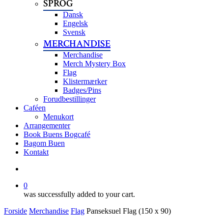
SPROG
Dansk
Engelsk
Svensk
MERCHANDISE
Merchandise
Merch Mystery Box
Flag
Klistermærker
Badges/Pins
Forudbestillinger
Caféen
Menukort
Arrangementer
Book Buens Bogcafé
Bagom Buen
Kontakt
search
0
was successfully added to your cart.
Forside
Merchandise
Flag
Panseksuel Flag (150 x 90)