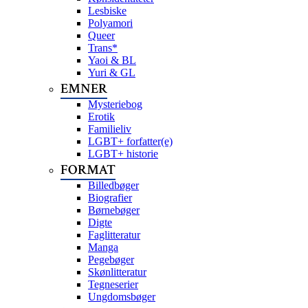
Lesbiske
Polyamori
Queer
Trans*
Yaoi & BL
Yuri & GL
EMNER
Mysteriebog
Erotik
Familieliv
LGBT+ forfatter(e)
LGBT+ historie
FORMAT
Billedbøger
Biografier
Børnebøger
Digte
Faglitteratur
Manga
Pegebøger
Skønlitteratur
Tegneserier
Ungdomsbøger