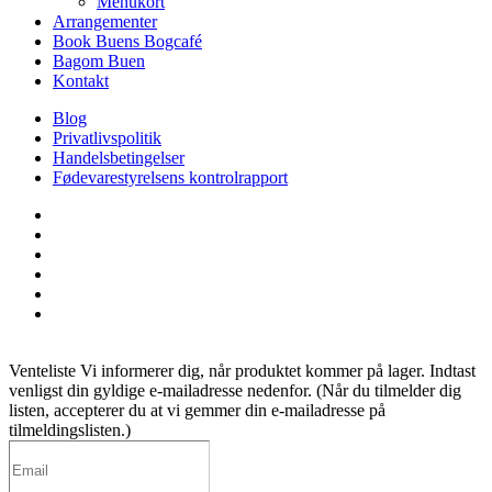
Menukort
Arrangementer
Book Buens Bogcafé
Bagom Buen
Kontakt
Blog
Privatlivspolitik
Handelsbetingelser
Fødevarestyrelsens kontrolrapport
facebook
linkedin
instagram
tiktok
phone
email
Venteliste
Vi informerer dig, når produktet kommer på lager. Indtast
venligst din gyldige e-mailadresse nedenfor. (Når du tilmelder dig
listen, accepterer du at vi gemmer din e-mailadresse på
tilmeldingslisten.)