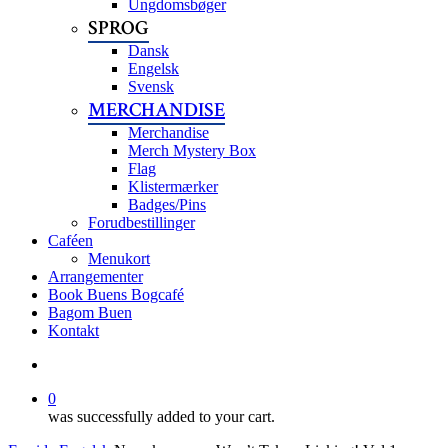
Ungdomsbøger
SPROG
Dansk
Engelsk
Svensk
MERCHANDISE
Merchandise
Merch Mystery Box
Flag
Klistermærker
Badges/Pins
Forudbestillinger
Caféen
Menukort
Arrangementer
Book Buens Bogcafé
Bagom Buen
Kontakt
search
0
was successfully added to your cart.