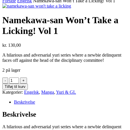
Forside
Engelsk
Namekawa-san Won’t Take a Licking! Vol 1
Namekawa-san Won’t Take a
Licking! Vol 1
kr.
130,00
A hilarious and adversarial yuri series where a newbie delinquent
faces off against the head of the disciplinary committee!
2 på lager
Namekawa-
san
Tilføj til kurv
Won't
Kategorier:
Engelsk
,
Manga
,
Yuri & GL
Take
a
Beskrivelse
Licking!
Vol
Beskrivelse
1
antal
A hilarious and adversarial yuri series where a newbie delinquent