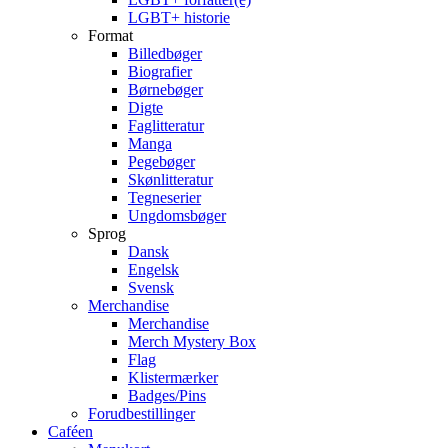
LGBT+ historie
Format
Billedbøger
Biografier
Børnebøger
Digte
Faglitteratur
Manga
Pegebøger
Skønlitteratur
Tegneserier
Ungdomsbøger
Sprog
Dansk
Engelsk
Svensk
Merchandise
Merchandise
Merch Mystery Box
Flag
Klistermærker
Badges/Pins
Forudbestillinger
Caféen