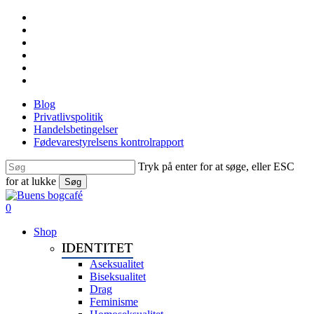
Skip
facebook
to
linkedin
main
instagram
content
tiktok
phone
email
Blog
Privatlivspolitik
Handelsbetingelser
Fødevarestyrelsens kontrolrapport
Tryk på enter for at søge, eller ESC
for at lukke
Søg
Close
Search
search
0
Menu
Shop
IDENTITET
Aseksualitet
Biseksualitet
Drag
Feminisme