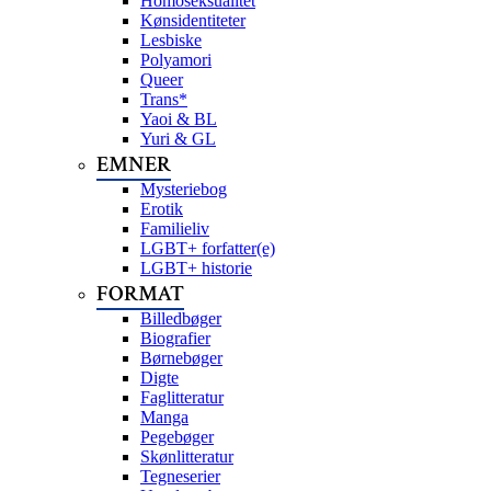
Homoseksualitet
Kønsidentiteter
Lesbiske
Polyamori
Queer
Trans*
Yaoi & BL
Yuri & GL
EMNER
Mysteriebog
Erotik
Familieliv
LGBT+ forfatter(e)
LGBT+ historie
FORMAT
Billedbøger
Biografier
Børnebøger
Digte
Faglitteratur
Manga
Pegebøger
Skønlitteratur
Tegneserier